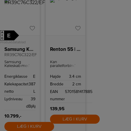
A
E
↑
G
Produktdatablad
Samsung Køleskab
Renton 55 | Batten Light Fitting | White
RR39C76C322/EF
Samsung
Kan
Køleskab med
parallelforbindes
387 l
Ideelt egnet til
kølekapacitet,
underskabsbelysning
Energiklasse
E
Højde
3.4 cm
afrimningssystem
Tilslutningsledning
og NoFrost.
medfølger
Kølekapacitet
387
Bredde
2 cm
Kontakt på
lampen Kan
netto
L
EAN
5701581417885
forlænges ved at
forbinde flere
Lydniveau
39
nummer
skinner
dB(A)
139,95
10.799,-
LÆG I KURV
LÆG I KURV