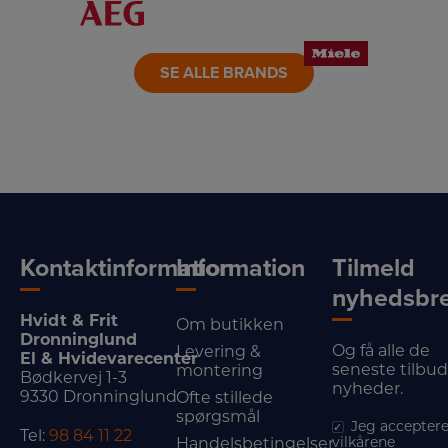
LINK
LINK
LINK
SE ALLE BRANDS
Kontaktinformation
Information
Tilmeld
nyhedsbr
Hvidt & Frit
Om butikken
Dronninglund
Og få alle de
Levering &
El & Hvidevarecenter
seneste tilbu
montering
Bødkervej 1-3
nyheder.
9330 Dronninglund
Ofte stillede
spørgsmål
Jeg acceptere
Tel:
98 84 11 22
vilkårene
Handelsbetingelser