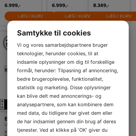
6.999,-
6.999,-
8.349,-
LÆG I KURV
LÆG I KURV
LÆG I KURV
Samtykke til cookies
Vi og vores samarbejdspartnere bruger
teknologier, herunder cookies, til at
indsamle oplysninger om dig til forskellige
formål, herunder: Tilpasning af annoncering,
bedre brugeroplevelse, funktionalitet,
statistik og marketing. Disse oplysninger
kan blive delt med annoncerings- og
A
A
analysepartnere, som kan kombinere dem
E
E
↑
↑
G
G
Produktdatablad
Produktdatablad
med data, du tidligere har givet dem eller
Electrolux Køle-/fryseskab
Electrolux Køle-/fryseskab
de har indsamlet gennem din brug af deres
LNB1LE34WR
LNB1LE34XR
tjenester. Ved at klikke på 'OK' giver du
Køle-/fryseskab
Køle-/fryseskab
fra Electrolux
med en