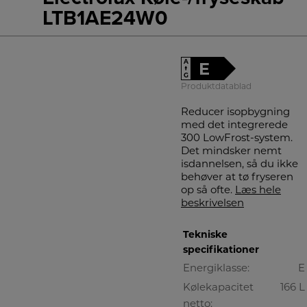
LTB1AE24W0
A
E
↑
G
Produktdatablad
Reducer isopbygning
med det integrerede
300 LowFrost-system.
Det mindsker nemt
isdannelsen, så du ikke
behøver at tø fryseren
op så ofte.
Læs hele
beskrivelsen
Tekniske
specifikationer
Energiklasse:
E
Kølekapacitet
166 L
netto: