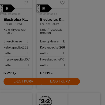
A
A
E
E
↑
↑
G
G
Produktdatablad
Produktdatablad
Electrolux Køle-/fryseskab
Electrolux Køle-/fryseskab
ENB1LE34WL
LNT4ME36W
Køle-/fryseskab
Køle-/fryseskab
med en
med en
kølekapacitet på
kølekapacitet på
232 liter og en
266 liter og en
Energiklasse
E
Energiklasse
E
frysekapacitet på
frysekapacitet på
107 liter. Udstyret
101 liter. Udstyret
Kølekapacitet
232
Kølekapacitet
266
med innovative
med innovative
funktioner som
funktioner som
netto
L
netto
L
ColdSense og
TwinTech og
LowFrost-
MultiFlow.
Frysekapacitet
107
Frysekapacitet
101
system.
netto
L
netto
L
6.299,-
6.999,-
LÆG I KURV
LÆG I KURV