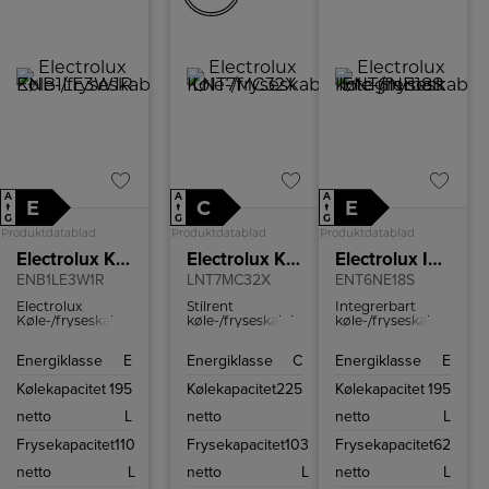
A
A
A
E
C
E
↑
↑
↑
G
G
G
Produktdatablad
Produktdatablad
Produktdatablad
Electrolux Køle-/fryseskab
Electrolux Køle-/fryseskab
Electrolux Integrerbart køle-/fryseskab
ENB1LE3W1R
LNT7MC32X
ENT6NE18S
Electrolux
Stilrent
Integrerbart
Køle-/fryseskab
køle-/fryseskab i
køle-/fryseskab
rummer 195 liter
rustfrit stål med
fra Electrolux
og fryseren 110
NoFrost, stor
med No Frost og
Energiklasse
E
Energiklasse
C
Energiklasse
E
liter.
kapacitet og lavt
samlet volumen
lydniveau –
på 257 liter
Kølekapacitet
195
Kølekapacitet
225
Kølekapacitet
195
perfekt til det
fordelt på 195 liter
moderne køkken.
køl og 62 liter
netto
L
netto
netto
L
frys.
Frysekapacitet
110
Frysekapacitet
103
Frysekapacitet
62
netto
L
netto
L
netto
L