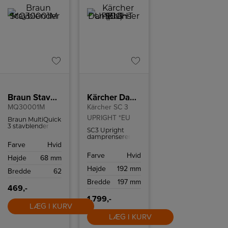
Braun Stavblender
Kärcher Damprenser SC 3 UPRIGHT (EU)
MQ30001M
Kärcher SC 3
UPRIGHT *EU
Braun MultiQuick
3 stavblender
SC3 Upright
med 900 W
damprenseren
motor, 2
fra Kärcher
Farve
Hvid
hastigheder,
fjerner 99,99% af
PowerBell VPlus-
Farve
Hvid
almindelige
Højde
68 mm
teknologi,
husholdningsbakterier
SplashControl og
Højde
192 mm
- helt uden brug
Bredde
62
EasyClick-
af kemikalier.
tilbehørssystem.
Bredde
197 mm
469,-
1.799,-
LÆG I KURV
LÆG I KURV