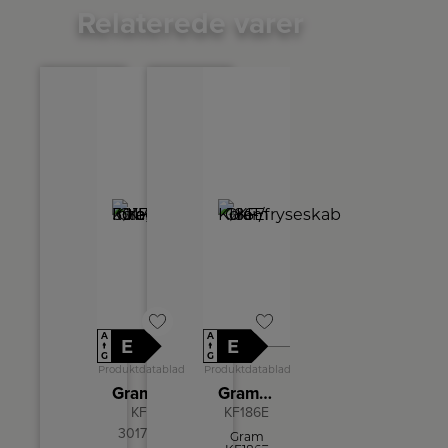
Relaterede varer
A
A
E
E
↑
↑
G
G
Produktdatablad
Produktdatablad
Gram Integrerbart køle-/fryseskab
Gram Køle-/fryseskab KF 186E
KFI
KF186E
301754
Gram