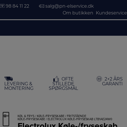
98 84 11 22
salg@pn-elservice.dk
Om butikken
Kundeservice
Hop
OFTE
2+2 ÅRS
til
LEVERING &
STILLEDE
GARANTI
indholdet
MONTERING
SPØRGSMÅL
KØL & FRYS
/
KØLE-/FRYSESKABE
/
FRITSTÅENDE
KØLE-/FRYSESKABE
/ ELECTROLUX KØLE-/FRYSESKAB LTB1AE24W0
Electrolux Køle-/fryseskab