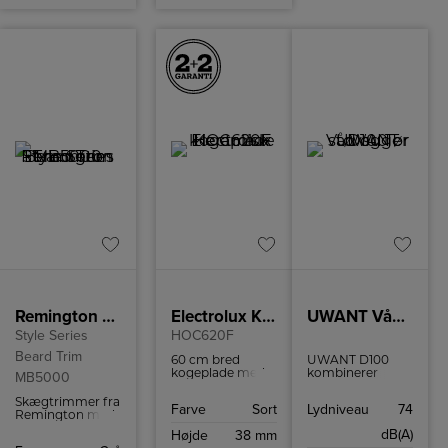
Remington Trimmer
Electrolux Keramisk kogeplade
UWANT Våd og Tør støvsuger D100
Style Series
HOC620F
Beard Trim
60 cm bred
UWANT D100
kogeplade med
kombinerer
MB5000
fire kogefelter.
støvsugning og
Kogepladen har
gulvvask i ét træk
Skægtrimmer fra
Farve
Sort
Lydniveau
74
ingen ramme for
med separat
Remington med
nemmere
rent/snavset
selvslibende
dB(A)
Højde
38 mm
renføring.
vandtank.
titaniumblade og