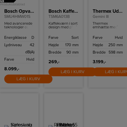
G
Produktdatablad
Bosch Opvaskemaskine
Bosch Kaffekværn
Thermex Udtræksemhætte
SMU4HMW01S
TSM6A013B
Gemini III
Med avancerede
Kaffekværn i sort
Thermex
teknologier og et
design med plads
emhætte med
stilfuldt design, er
til 75 g.
LED-belysning.
denne
kaffebønner.
Den er
Energiklasse
D
Farve
Sort
Farve
Hvid
opvaskemaskine
Maler kun, hvis
hvidlakeret og 60
et perfekt valg til
låget er lukket.
cm bred.
Lydniveau
42
Højde
170 mm
Højde
250 mm
enhver moderne
køkken.
dB(A)
Bredde
90 mm
Bredde
598 mm
Farve
Hvid
269,-
3.199,-
8.099,-
LÆG I KURV
LÆG I KUR
LÆG I KURV