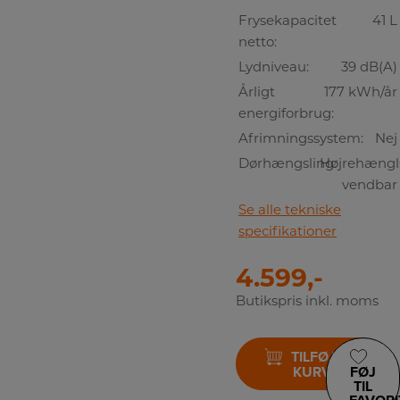
Frysekapacitet
41 L
netto:
Lydniveau:
39 dB(A)
Årligt
177 kWh/år
energiforbrug:
Afrimningssystem:
Nej
Dørhængsling:
Højrehængls
vendbar
Se alle tekniske
specifikationer
4.599,-
Butikspris inkl. moms
TILFØJ TIL
KURV
FØJ
TIL