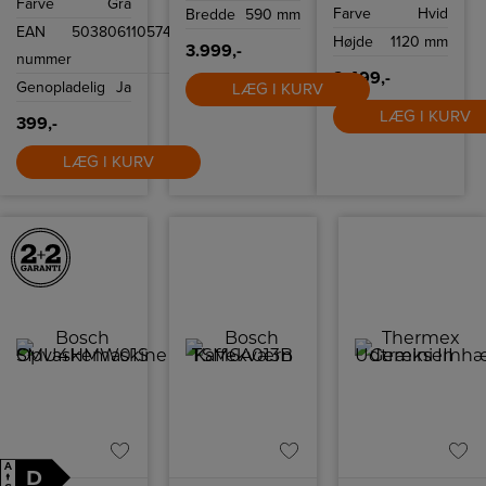
Farve
Grå
Selvrens og varm
17 forskellige
Farve
Hvid
Bredde
590 mm
luft tørring i
længdeindstillinger
EAN
5038061105742
docking, klart
fra 0,4 mm til 18
Højde
1120 mm
LED-display og
mm.
3.999,-
nummer
fleksibelt, fladt
design for
2.499,-
Genopladelig
Ja
LÆG I KURV
effektiv daglig
gulvpleje.
LÆG I KURV
399,-
LÆG I KURV
A
D
↑