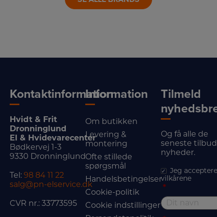
Kontaktinformation
Information
Tilmeld
nyhedsbr
Hvidt & Frit
Om butikken
Dronninglund
Og få alle de
Levering &
El & Hvidevarecenter
seneste tilbu
montering
Bødkervej 1-3
nyheder.
9330 Dronninglund
Ofte stillede
spørgsmål
Jeg acceptere
Tel:
98 84 11 22
vilkårene
Handelsbetingelser
salg@pn-elservice.dk
*
Cookie-politik
CVR nr.: 33773595
Cookie indstillinger