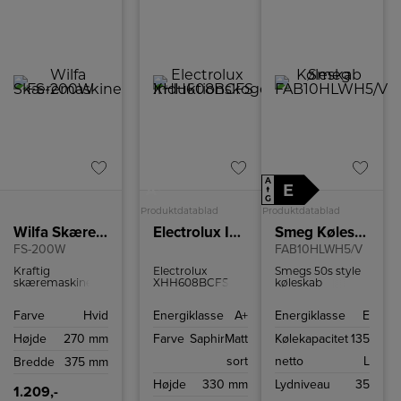
A
+
E
A
↑
G
Produktdatablad
Produktdatablad
Wilfa Skæremaskine
Electrolux Induktionskogeplade XHH608BCFS
Smeg Køleskab
FS-200W
FAB10HLWH5/V
Kraftig
Electrolux
Smegs 50s style
skæremaskine
XHH608BCFS
køleskab
med mulighed
kombinerer 80
FAB10HLWH5/V
for at indstille
cm
har 135 l
Farve
Hvid
Energiklasse
A+
Energiklasse
E
klippebredden
induktionskogeplade
kølekapacitet og
mellem 0-15 mm.
med integreret
moderne
Højde
270 mm
Farve
SaphirMatt
Kølekapacitet
135
emhætte, præcis
teknologier som
SenseFry
effektivt LED-lys
sort
netto
L
Bredde
375 mm
varmekontrol og
og let afrimning.
DoubleBridge
Modellen er
Højde
330 mm
Lydniveau
35
zoner. Mat
venstrehængslet.
1.209,-
SaphirMatt-glas,