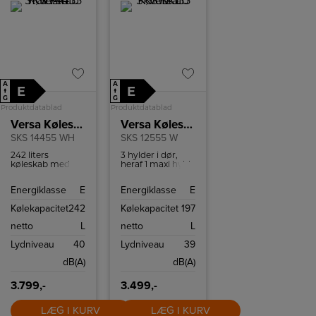
A
A
E
E
↑
↑
G
G
Produktdatablad
Produktdatablad
Versa Køleskab
Versa Køleskab
SKS 14455 WH
SKS 12555 W
242 liters
3 hylder i dør,
køleskab med
heraf 1 maxi hylde
LED-belysning,
til 2L kartoner og
vendbar dør og
flasker.
Energiklasse
E
Energiklasse
E
robuste
SafetyGlass-
Kølekapacitet
242
Kølekapacitet
197
hylder.
netto
L
netto
L
Lydniveau
40
Lydniveau
39
dB(A)
dB(A)
3.799,-
3.499,-
LÆG I KURV
LÆG I KURV