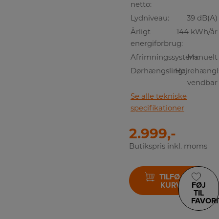
netto:
Lydniveau:
39 dB(A)
Årligt
144 kWh/år
energiforbrug:
Afrimningssystem:
Manuelt
Dørhængsling:
Højrehængls
vendbar
Se alle tekniske
specifikationer
2.999,-
Butikspris inkl. moms
TILFØJ TIL
KURV
FØJ
TIL
FAVORI