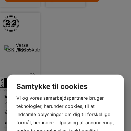
A
E
↑
Samtykke til cookies
G
Produktdatablad
Versa Køle-/fryseskab
Vi og vores samarbejdspartnere bruger
SKF 18055 NF
teknologier, herunder cookies, til at
100%
selvafrimende
indsamle oplysninger om dig til forskellige
med NoFrost
funktion i fryser
formål, herunder: Tilpasning af annoncering,
Energiklasse
E
og perfekt
kuldefordeling
bedre brugeroplevelse, funktionalitet,