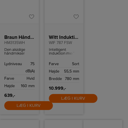
Braun Håndmikser
Witt Induktionskogeplade
HM3135WH
WIF 787 FSW
Den alsidige
Intelligent
håndmikser
induktion med
tilbyder
automatisk
ergonomisk
zoneaktivering,
Lydniveau
75
Farve
Sort
komfort og
78 cm bred,
bekvemmelighed,
facetslebet
dB(A)
Højde
55,5 mm
som gør det
glaskant og hvidt
hurtigt og nemt
display.
Farve
Hvid
Bredde
780 mm
at bage.
Højde
160 mm
10.999,-
639,-
LÆG I KURV
LÆG I KURV