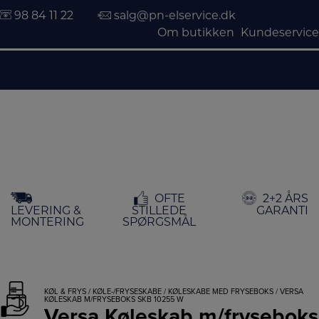
98 84 11 22
salg@pn-elservice.dk
Om butikken
Kundeservice
Hop
OFTE
2+2 ÅRS
til
LEVERING &
STILLEDE
GARANTI
indholdet
MONTERING
SPØRGSMÅL
KØL & FRYS
/
KØLE-/FRYSESKABE
/
KØLESKABE MED FRYSEBOKS
/ VERSA
KØLESKAB M/FRYSEBOKS SKB 10255 W
Versa Køleskab m/fryseboks