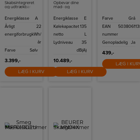
Skabsintegreret
Opbevar dine
og udtrækbar
mad- og
emhætte fra
drikkevarer i
Bosch til
Smeg 50 s style
Energiklasse
A
Energiklasse
E
Farve
Grå
montering i 60
køleskab
cm overskab
FAB10HLBL5.
Årligt
22
Kølekapacitet
135
EAN
503806113
Køleskabet har
135 l kapacitet og
energiforbrug
kWh/
netto
L
nummer
moderne
teknologier som
år
Lydniveau
35
Genopladelig
Ja
effektivt LED-lys
og let afrimning.
Farve
Sølv
dB(A)
Modellen er
439,-
venstrehængslet.
3.399,-
10.489,-
LÆG I KUR
LÆG I KURV
LÆG I KURV