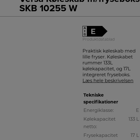
SKB 10255 W
A
E
↑
G
Produktdatablad
Praktisk køleskab med
lille fryser. Køleskabet
rummer 133L
kølekapacitet, og 17L
integreret fryseboks.
Læs hele beskrivelsen
Tekniske
specifikationer
Energiklasse:
E
Kølekapacitet
133 L
netto:
Frysekapacitet
17 L