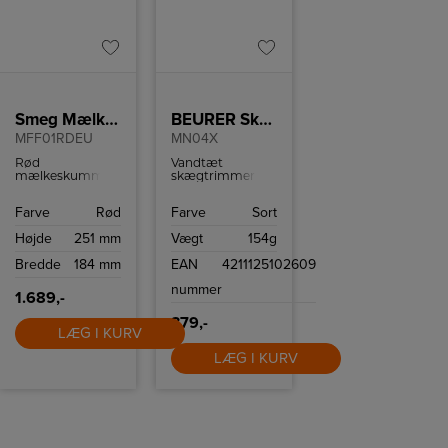
Smeg Mælkeskummer
BEURER Skægtrimmer
MFF01RDEU
MN04X
Rød
Vandtæt
mælkeskummer
skægtrimmer
fra Smeg med
med hele 10
chokoladeprogram
klippelængder og
Farve
Rød
Farve
Sort
og temperering
90 min. brugstid
op til 70 grader.
på en opladning.
Højde
251 mm
Vægt
154g
3 års garanti.
Bredde
184 mm
EAN
4211125102609
nummer
1.689,-
379,-
LÆG I KURV
LÆG I KURV