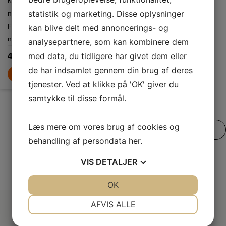
Kølekapacitet
180
med ventileret
køl i køleskabet.
statistik og marketing. Disse oplysninger
netto
L
Frysekapacitet
70
kan blive delt med annoncerings- og
netto
L
analysepartnere, som kan kombinere dem
med data, du tidligere har givet dem eller
4.999,-
de har indsamlet gennem din brug af deres
LÆG I KURV
tjenester. Ved at klikke på 'OK' giver du
samtykke til disse formål.
Læs mere om vores brug af cookies og
SE VORES FULDE UDVALG
behandling af persondata
her
.
VIS
DETALJER
JA
NEJ
OK
JA
NEJ
NØDVENDIGE
PRÆFERENCER
AFVIS ALLE
JA
NEJ
JA
NEJ