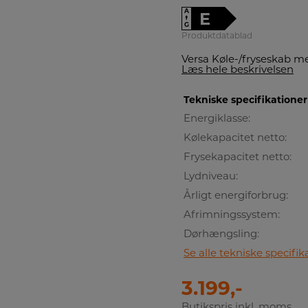
A
E
↑
G
Produktdatablad
Versa Køle-/fryseskab med
Læs hele beskrivelsen
Tekniske specifikationer
Energiklasse:
Kølekapacitet netto:
Frysekapacitet netto:
Lydniveau:
Årligt energiforbrug:
Afrimningssystem:
Dørhængsling:
Se alle tekniske specifik
3.199,-
Butikspris inkl. moms