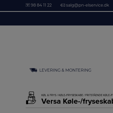
98 84 11 22
salg@pn-elservice.dk
Hop
LEVERING & MONTERING
til
indholdet
KØL & FRYS
/
KØLE-/FRYSESKABE
/
FRITSTÅENDE KØLE-/
Versa Køle-/frysesk