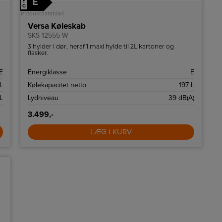
E
↑
G
Produktdatablad
Versa Køleskab
SKS 12555 W
3 hylder i dør, heraf 1 maxi hylde til 2L kartoner og
flasker.
E
Energiklasse
E
L
Kølekapacitet netto
197 L
L
Lydniveau
39 dB(A)
3.499,-
LÆG I KURV