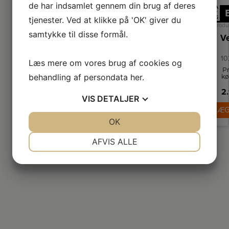
de har indsamlet gennem din brug af deres
A
↑
tjenester. Ved at klikke på 'OK' giver du
G
Produ
samtykke til disse formål.
10
Læs mere om vores brug af cookies og
Pr
behandling af persondata
her
.
kø
me
2.
f
VIS
DETALJER
Kø
r
LÆG
kø
JA
NEJ
OK
JA
NEJ
o
in
NØDVENDIGE
PRÆFERENCER
fr
AFVIS ALLE
JA
NEJ
JA
NEJ
MARKETING
STATISTIK