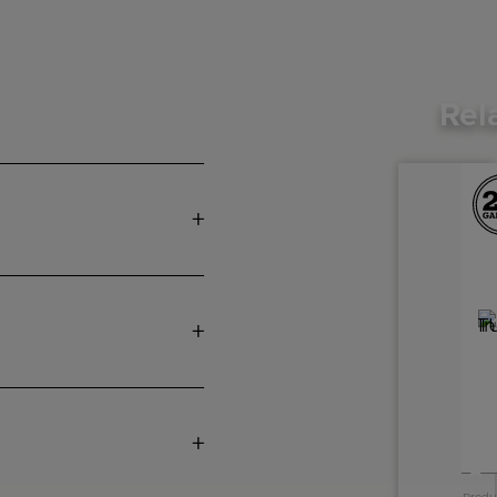
Rel
+
A