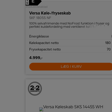
E
↑
G
Produktdatablad
Versa Køle-/fryseskab
SKF 18055 NF
100% selvafrimende med NoFrost funktion i fryser og
perfekt kuldefordeling med ventileret køl i køleskabet.
Energiklasse
Kølekapacitet netto
180 
Frysekapacitet netto
70 
4.999,-
LÆG I KURV