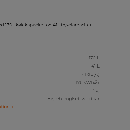
 170 l kølekapacitet og 41 l frysekapacitet.
E
170 L
41 L
41 dB(A)
176 kWh/år
Nej
Højrehænglset, vendbar
ationer