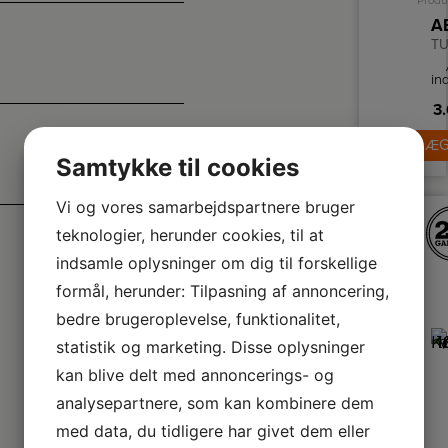
Produ
TU
in
m
3.
o
p
o
LÆG
py
Samtykke til cookies
Vi og vores samarbejdspartnere bruger
teknologier, herunder cookies, til at
indsamle oplysninger om dig til forskellige
formål, herunder: Tilpasning af annoncering,
bedre brugeroplevelse, funktionalitet,
statistik og marketing. Disse oplysninger
kan blive delt med annoncerings- og
analysepartnere, som kan kombinere dem
med data, du tidligere har givet dem eller