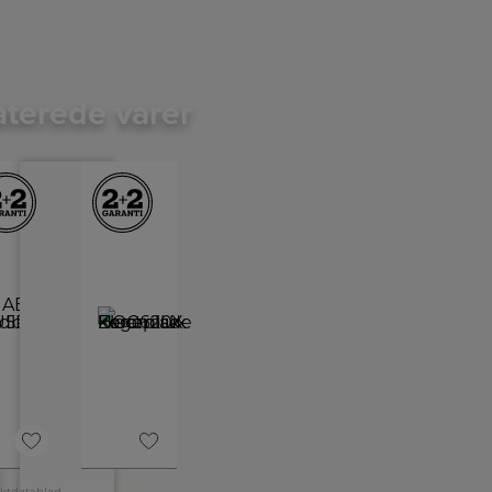
aterede varer
+