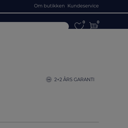
Om butikken
Kundeservice
0
0
0
0
2+2 ÅRS GARANTI