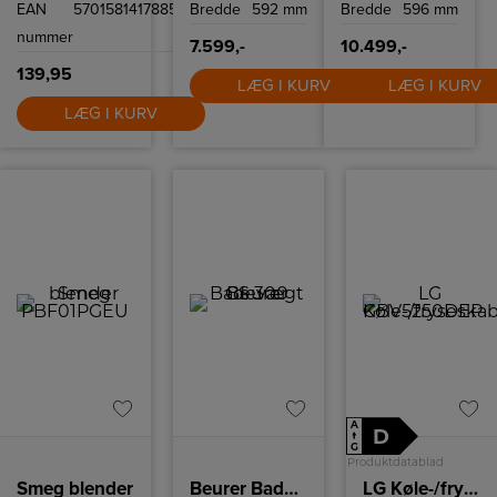
EAN
5701581417885
Bredde
592 mm
Bredde
596 mm
forlænges ved at
gør både
forbinde flere
hverdagsmåltider
nummer
skinner
og slow cooking i
7.599,-
10.499,-
weekenden
nemmere og
139,95
sjovere at lave
LÆG I KURV
LÆG I KURV
mad.
LÆG I KURV
A
D
↑
G
Produktdatablad
Smeg blender
Beurer Badevægt
LG Køle-/fryseskab