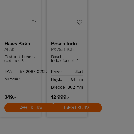
Hâws Birkholm Airfryer Tilbehørssæt
Bosch Induktionskogeplade
AFAK
PXV831HC1E
Et stort tilbehørs
Bosch
sæt med 5
induktionsplade
forskellige slags
med 5 kogefelter,
forme til
flexzone og
EAN
5712087102137
Farve
Sort
airfryeren.
Home Connect.
nummer
Højde
51 mm
Bredde
802 mm
349,-
12.999,-
LÆG I KURV
LÆG I KURV