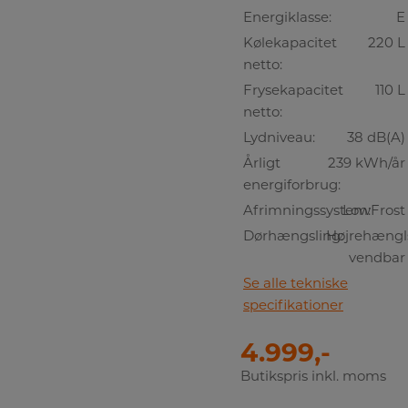
Energiklasse:
E
Kølekapacitet
220 L
netto:
Frysekapacitet
110 L
netto:
Lydniveau:
38 dB(A)
Årligt
239 kWh/år
energiforbrug:
Afrimningssystem:
LowFrost
Dørhængsling:
Højrehængls
vendbar
Se alle tekniske
specifikationer
4.999,-
Butikspris inkl. moms