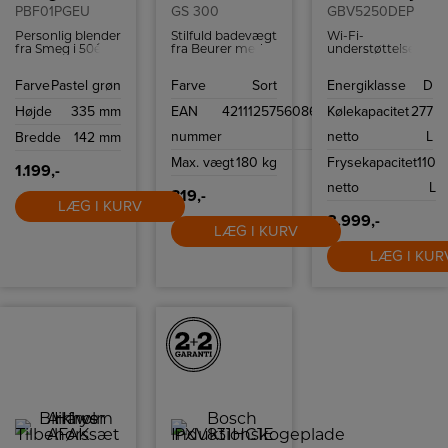
PBF01PGEU
GS 300
GBV5250DEP
Personlig blender
Stilfuld badevægt
Wi-Fi-
fra Smeg i 50ér
fra Beurer med
understøttelse,
stil med to
letlæseligt LCD-
med en
Bottles-To-Go og
display, non-slip
kompatibel
Farve
Pastel grøn
Farve
Sort
Energiklasse
D
to hastigheder.
silikoneoverflade
smartphone og
og en
LG ThinQ ™ app
Højde
335 mm
EAN
4211125756086
Kølekapacitet
277
vægtkapacitet på
kan du fjernstyre
180 kg.
temperaturindstilli
nummer
netto
L
Bredde
142 mm
så dit kabinet er
tilpasset dine
Max. vægt
180 kg
Frysekapacitet
110
behov.
1.199,-
netto
L
319,-
LÆG I KURV
8.999,-
LÆG I KURV
LÆG I KUR