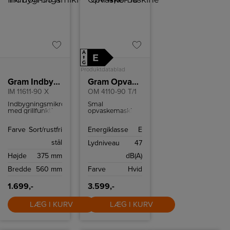
A
E
↑
G
Produktdatablad
Gram Indbygningsmikroovn
Gram Opvaskemaskine
IM 11611-90 X
OM 4110-90 T/1
Indbygningsmikroovn
Smal
med grillfunktion
opvaskemaskine
og 6 automatiske
med
programmer.
Quick&Clean
Farve
Sort/rustfri
Energiklasse
E
program og
AquaStop.
stål
Lydniveau
47
Højde
375 mm
dB(A)
Bredde
560 mm
Farve
Hvid
1.699,-
3.599,-
LÆG I KURV
LÆG I KURV