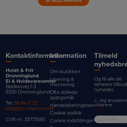
SE ALLE BRANDS
Kontaktinformation
Information
Tilmeld
nyhedsbr
Hvidt & Frit
Om butikken
Dronninglund
Og få alle de
Levering &
El & Hvidevarecenter
seneste tilbu
montering
Bødkervej 1-3
nyheder.
9330 Dronninglund
Ofte stillede
spørgsmål
Jeg acceptere
Tel:
98 84 11 22
vilkårene
Handelsbetingelser
salg@pn-elservice.dk
*
Cookie-politik
CVR nr.: 33773595
Cookie indstillinger