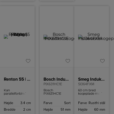
Renton 55 | Batten Light Fitting | White
Bosch Induktionskogeplade
Smeg Induktionskogeplade
PIX631HC1E
SI364FXM
Kan
Bosch
60 cm bred
parallelforbindes
PIX631HC1E
kogeplade med
Ideelt egnet til
induktionskogeplade
boosterfunktion
underskabsbelysning
med avancerede
til hurtig og
Højde
3.4 cm
Farve
Sort
Farve
Rustfri stål
Tilslutningsledning
funktioner som
effektiv
medfølger
FlexInduction,
madlavning.
Bredde
2 cm
Højde
51 mm
Højde
60 mm
Kontakt på
PowerBoost og
lampen Kan
WiFi-forbindelse