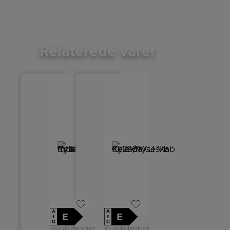
Relaterede varer
A
A
E
E
↑
↑
G
G
Produktdatablad
Produktdatablad