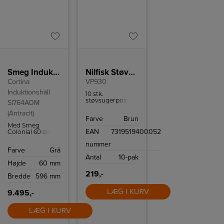
Smeg Induktionskogeplade SI764AOM
Nilfisk Støvsugerposer
Cortina
VP930
Induktionshäll
10 stk.
støvsugerposer
SI764AOM
til Nilfisk VP930
(Antracit)
og passer også til
Farve
Brun
GD930.
Med Smeg
EAN
7319519400052
Colonial 60 cm
induktionskogeplade
nummer
SI764AOM kan
Farve
Grå
du tilberede mad
Antal
10-pak
på ingen tid
Højde
60 mm
takket være 4
induktionszoner
219,-
Bredde
596 mm
og flere intuitive
funktioner som
Quickstart og
LÆG I KURV
9.495,-
Powerboost.
LÆG I KURV