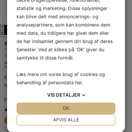
statistik og marketing. Disse oplysninger
kan blive delt med annoncerings- og
analysepartnere, som kan kombinere dem
A
A
E
E
↑
↑
med data, du tidligere har givet dem eller
G
G
Produktdatablad
Produktdatablad
de har indsamlet gennem din brug af deres
Gram Opvaskemaskine
Gram Fryseskab FS 481864 N X
tjenester. Ved at klikke på 'OK' giver du
OM 4330-90 RT
FS 481864 N X
X/1
(v)/1
samtykke til disse formål.
Smal
Fryseskabet med
opvaskemaskine
NoFrost
med fleksibel
afrimningssystem,
Læs mere om vores brug af cookies og
indretning,
så du aldrig skal
Energiklasse
E
Energiklasse
E
Quick&Clean
tænke på at
behandling af persondata
her
.
program og
afrime det.
Lydniveau
45
Frysekapacitet
280
TurboDrying.
dB(A)
netto
L
VIS
DETALJER
Farve
Rustfri stål
Lydniveau
41
dB(A)
JA
NEJ
OK
JA
NEJ
4.599,-
NØDVENDIGE
PRÆFERENCER
7.399,-
AFVIS ALLE
LÆG I KURV
LÆG I KURV
JA
NEJ
JA
NEJ