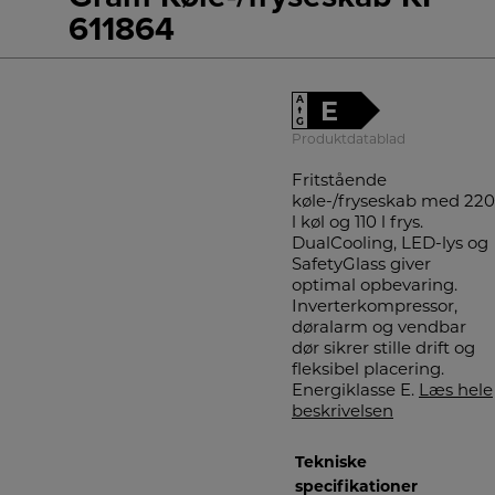
611864
A
E
↑
G
Produktdatablad
Fritstående
køle-/fryseskab med 220
l køl og 110 l frys.
DualCooling, LED-lys og
SafetyGlass giver
optimal opbevaring.
Inverterkompressor,
døralarm og vendbar
dør sikrer stille drift og
fleksibel placering.
Energiklasse E.
Læs hele
beskrivelsen
Tekniske
specifikationer