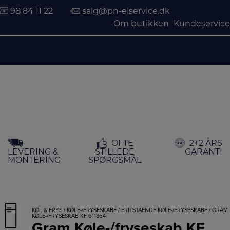
98 84 11 22
salg@pn-elservice.dk
Om butikken
Kundeservice
Hop
OFTE
2+2 ÅRS
til
LEVERING &
STILLEDE
GARANTI
indholdet
MONTERING
SPØRGSMÅL
KØL & FRYS
/
KØLE-/FRYSESKABE
/
FRITSTÅENDE KØLE-/FRYSESKABE
/ GRAM
KØLE-/FRYSESKAB KF 611864
Gram Køle-/fryseskab KF