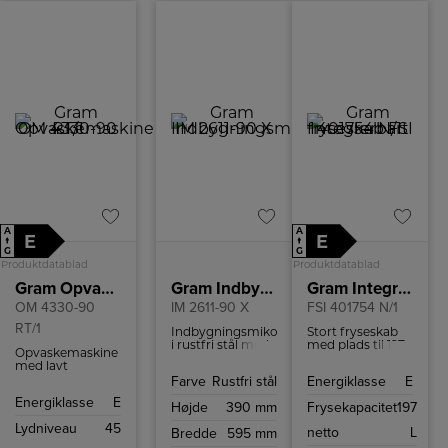
A
A
E
E
↑
↑
G
G
Produktdatablad
Produktdatablad
Gram Opvaskemaskine
Gram Indbygningsmikroovn
Gram Integrerbart fryseskab
OM 4330-90
IM 2611-90 X
FSI 401754 N/1
RT/1
Indbygningsmikorovn
Stort fryseskab
i rustfri stål med
med plads til 197
Opvaskemaskine
20 liters ovnrum
liter frostvarer.
med lavt
og 4
Med NoFrost
lydniveau,
Farve
Rustfri stål
Energiklasse
E
ovnfunktioner.
selvafrimning
Quick&Clean
skal du aldrig
Energiklasse
E
program,
Højde
390 mm
Frysekapacitet
197
tænke på at
Hygiejnefunktion
afrime din fryser.
Lydniveau
45
og TurboDrying.
netto
L
Bredde
595 mm