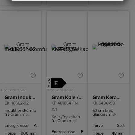
MARKETING
STATISTIK
A
E
A
↑
G
Produktdatablad
Produktdatablad
Gram Induktionskomfur
Gram Køle-/fryseskab
Gram Keramisk kogeplade
EKI 16662-92
KF 481864 FN
KK 6400-90
X/1
Induktionskomfur
60 cm bred
fra Gram med
glaskeramisk
Køle-/fryseskab
hydrolytisk
kogeplade med
fra Gram med
selvrens,
lige kanter.
NoFrost, så du
Energiklasse
A
Farve
Sort
boosterfunktion
Opvarmningsautomati
ikke skal afrime
og ekstra stort
og stor 21 cm
Energiklasse
E
fryseren.
Højde
900 mm
Højde
48 mm
ovnrum på 77 l.
kogezone forrest.