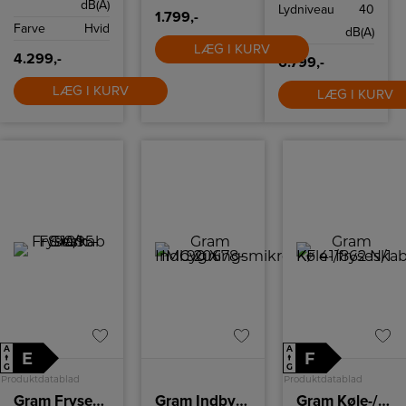
dB(A)
Lydniveau
40
1.799,-
Farve
Hvid
dB(A)
LÆG I KURV
4.299,-
6.799,-
LÆG I KURV
LÆG I KURV
A
A
E
F
↑
↑
G
G
Produktdatablad
Produktdatablad
Gram Fryseskab
Gram Indbygningsmikroovn
Gram Køle-/fryseskab