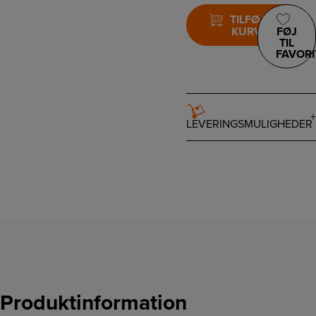
TILFØJ TIL
KURV
FØJ
TIL
FAVORI
LEVERINGSMULIGHEDER
Produktinformation