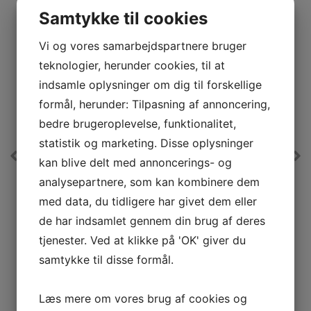
Samtykke til cookies
Vi og vores samarbejdspartnere bruger
teknologier, herunder cookies, til at
indsamle oplysninger om dig til forskellige
formål, herunder: Tilpasning af annoncering,
bedre brugeroplevelse, funktionalitet,
statistik og marketing. Disse oplysninger
kan blive delt med annoncerings- og
Gram Indbygningsmikroovn
analysepartnere, som kan kombinere dem
IM 2611-90 X
med data, du tidligere har givet dem eller
Indbygningsmikorovn i rustfri stål med 20 liters ovnrum
å
og 4 ovnfunktioner.
de har indsamlet gennem din brug af deres
L
Ovnrum netto
20 L
tjenester. Ved at klikke på 'OK' giver du
W
Mikrobølgeeffekt
800 W
samtykke til disse formål.
a
Roterende tallerken
Ja
1.799,-
Læs mere om vores brug af cookies og