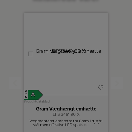
A
A
A
D
↑
↑
G
G
Produktdatablad
Produktdat
plade
Gram Væghængt emhætte
Elec
EFS 3461-90 X
med 4
Vægmonteret emhætte fra Gram i rustfri
Denne 
.
stål med effektive LED spots og enkel
atmos
betjening med 3 arbejdstrin.
køkkene