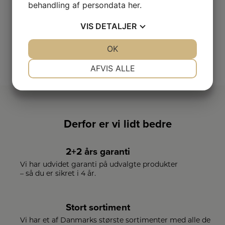
behandling af persondata
her
.
LÆG I KURV
VIS
DETALJER
JA
NEJ
OK
JA
NEJ
SE VORES FULDE UDVALG
NØDVENDIGE
PRÆFERENCER
AFVIS ALLE
JA
NEJ
JA
NEJ
MARKETING
STATISTIK
Derfor er vi lidt bedre
2+2 års garanti
Vi har udvidet garanti på udvalgte produkter
– så du er sikret i 4 år.
Stort sortiment
Vi har et af Danmarks største sortimenter med alle de