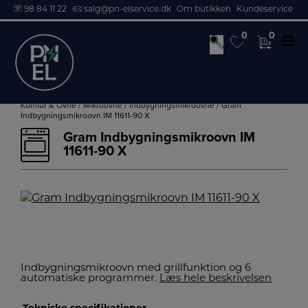
98 84 11 22
salg@pn-elservice.dk
Om butikken
Kundeservice
0
0
0
0
Hop
til
Komfur & Ovne
/
Mikroovne
/
Indbygningsmikroovne
/ Gram
Indbygningsmikroovn IM 11611-90 X
indholdet
Gram Indbygningsmikroovn IM
11611-90 X
Indbygningsmikroovn med grillfunktion og 6
automatiske programmer.
Læs hele beskrivelsen