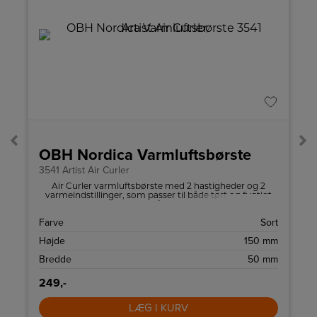
A
↑
G
Pro
OBH Nordica Varmluftsbørste
3541 Artist Air Curler
Air Curler varmluftsbørste med 2 hastigheder og 2
varmeindstillinger, som passer til både tørt og fugtigt
hår.
d
Farve
Sort
m
Højde
150 mm
m
Bredde
50 mm
249,-
LÆG I KURV