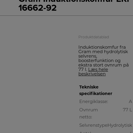
16662-92
A
Produktdatablad
Induktionskomfur fra
Gram med hydrolytisk
selvrens,
boosterfunktion og
ekstra stort ovnrum på
77 l.
Læs hele
beskrivelsen
Tekniske
specifikationer
Energiklasse:
A
Ovnrum
77 L
netto:
Selvrenstype:
Hydrolytisk