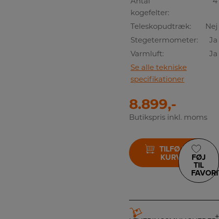
Antal
4
kogefelter:
Teleskopudtræk:
Nej
Stegetermometer:
Ja
Varmluft:
Ja
Se alle tekniske
specifikationer
8.899,-
Butikspris inkl. moms
TILFØJ TIL
KURV
FØJ
TIL
FAVORI