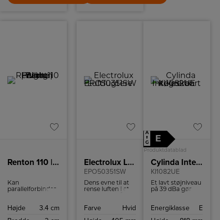
A
E
↑
G
Produktdatablad
Renton 110 | Batten Light Fitting | White
Electrolux Luftfugtere
Cylinda Integrerbart køleskab
EPO50351SW
KI1082UE
Kan
Dens evne til at
Et lavt støjniveau
parallelforbindes
rense luften i et
på 39 dBa gør
Ideelt egnet til
10 m² rum på kun
dette køleskab til
underskabsbelysning
10 minutter er
en diskret
Højde
3.4 cm
Farve
Hvid
Energiklasse
E
Tilslutningsledning
særlig
tilstedeværelse i
medfølger
imponerende.
dit køkken, og