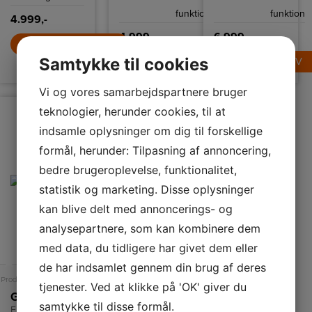
funktion
funktion
4.999,-
4.999,-
6.999,-
LÆG I KURV
Samtykke til cookies
LÆG I KURV
LÆG I KURV
Vi og vores samarbejdspartnere bruger
teknologier, herunder cookies, til at
indsamle oplysninger om dig til forskellige
formål, herunder: Tilpasning af annoncering,
bedre brugeroplevelse, funktionalitet,
statistik og marketing. Disse oplysninger
kan blive delt med annoncerings- og
analysepartnere, som kan kombinere dem
med data, du tidligere har givet dem eller
A
de har indsamlet gennem din brug af deres
Produktdatablad
tjenester. Ved at klikke på 'OK' giver du
Gram Keramisk komfur
samtykke til disse formål.
EK 16610-90