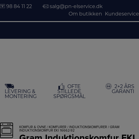
98 84 11 22
salg@pn-elservice.dk
Om butikken
Kundeservice
Hop
OFTE
2+2 ÅRS
til
LEVERING &
STILLEDE
GARANTI
indholdet
MONTERING
SPØRGSMÅL
KOMFUR & OVNE
/
KOMFURER
/
INDUKTIONSKOMFURER
/ GRAM
INDUKTIONSKOMFUR EKI 16662-92
Gram Induktionskomfur EKI