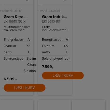
A
A
Produktdatablad
Produktdatablad
Gram Keramisk komfur
Gram Induktionskomfur
EK 16610-90 X
EKI 5610-90
Multifunktionsovn
Gram
fra Gram med
induktionskomfur
11+1 funktioner,
i hvid med
SteamClean og
multifunktionsovn
Energiklasse
A
Energiklasse
A
XL ovnrum på 77
med 11+1
l.
funktioner, 4
Ovnrum
77
Ovnrum
65
induktionskogezoner
med
netto
L
netto
L
punktinduktion
og booster på
Selvrenstype
Steam
Selvrenstype
Ingen
alle kogezoner.
Clean
7.599,-
funktion
LÆG I KURV
6.599,-
LÆG I KURV