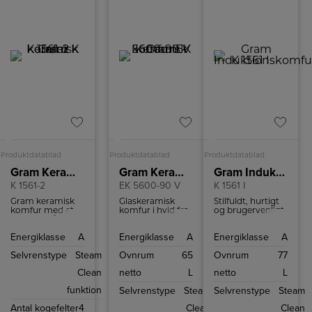
A
A
A
Produktdatablad
Produktdatablad
Produktdatablad
Gram Keramisk komfur
Gram Keramisk komfur
Gram Induktionskomfur
K 1561-2
EK 5600-90 V
K 1561 I
Gram keramisk
Glaskeramisk
Stilfuldt, hurtigt
komfur med et
komfur i hvid fra
og brugervenligt
ovnrum på 77
Gram med
med
liter og
multifunktionsovn,
induktionskogezoner
Energiklasse
A
Energiklasse
A
Energiklasse
A
udvidelseszone.
4 kogezoner og
og 11+1
SteamClean
ovnfunktioner.
Selvrenstype
Steam
Ovnrum
65
Ovnrum
77
funktion for nem
Perfekt til alle
rengøring.
typer
Clean
netto
L
netto
L
madlavning.
funktion
Selvrenstype
Steam
Selvrenstype
Steam
Antal kogefelter
4
Clean
Clean