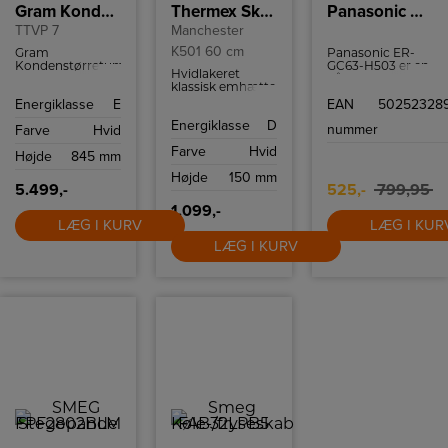
Gram Kondenstørretumbler-E
Thermex Skabsintegreret emhætte
Panasonic Hår og skægtrimmer Blue Edition
TTVP 7
Manchester
K501 60 cm
Gram
Panasonic ER-
Kondenstørretumbler
GC63-H503 er en
Hvidlakeret
med en kapacitet
hårklipper , der
klassisk emhætte
på 7 kg og med
kan klare alt fra
med en bredde
Energiklasse
E
EAN
50252328
15 programmer.
en grundig
på 60 cm og tre
klipning til en
Energiklasse
D
hastigheder.
nummer
Farve
Hvid
hurtig trimning.
Denne
Farve
Hvid
Højde
845 mm
hårtrimmer tager
din stil til næste
Højde
150 mm
niveau med 39
5.499,-
525,-
799,95
trim længder og
1.099,-
vandafvisende
LÆG I KURV
LÆG I KUR
design.
LÆG I KURV