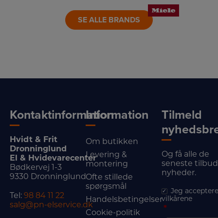
SE ALLE BRANDS
Kontaktinformation
Information
Tilmeld
nyhedsbr
Hvidt & Frit
Om butikken
Dronninglund
Og få alle de
Levering &
El & Hvidevarecenter
seneste tilbu
montering
Bødkervej 1-3
nyheder.
9330 Dronninglund
Ofte stillede
spørgsmål
Jeg acceptere
Tel:
98 84 11 22
vilkårene
Handelsbetingelser
salg@pn-elservice.dk
*
Cookie-politik