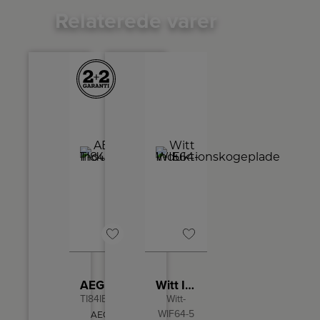
Relaterede varer
AEG Induktionskogeplade
Witt Induktionskogeplade WIF64-5
TI84IB10FB
Witt-
WIF64-5
AEG