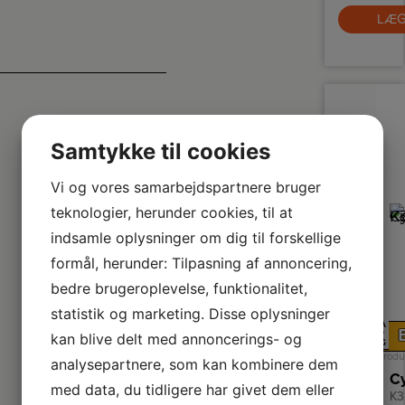
de
LÆG
op
for
M
s
vo
Samtykke til cookies
ti
FI
Vi og vores samarbejdspartnere bruger
m
af
teknologier, herunder cookies, til at
indsamle oplysninger om dig til forskellige
da
fr
formål, herunder: Tilpasning af annoncering,
or
bedre brugeroplevelse, funktionalitet,
statistik og marketing. Disse oplysninger
A
↑
kan blive delt med annoncerings- og
G
Produ
analysepartnere, som kan kombinere dem
med data, du tidligere har givet dem eller
K3