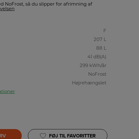
d NoFrost, så du slipper for afrimning af
ivelsen
F
207 L
88 L
41 dB(A)
299 kWh/år
NoFrost
Højrehængslet
ationer
URV
FØJ TIL FAVORITTER