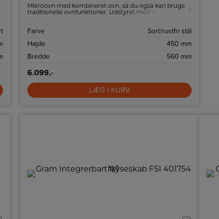
Mikroovn med kombineret ovn, så du også kan bruge
traditionelle ovnfunktioner. Udstyret med et ovnrum på
44 liter.
t
Farve
Sort/rustfri stål
m
Højde
450 mm
m
Bredde
560 mm
6.099,-
LÆG I KURV