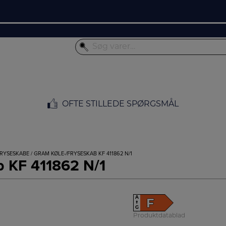
OFTE STILLEDE SPØRGSMÅL
FRYSESKABE
/ GRAM KØLE-/FRYSESKAB KF 411862 N/1
b KF 411862 N/1
A
F
↑
G
Produktdatablad