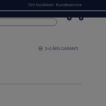
Om butikken
Kundeservice
0
0
0
0
2+2 ÅRS GARANTI