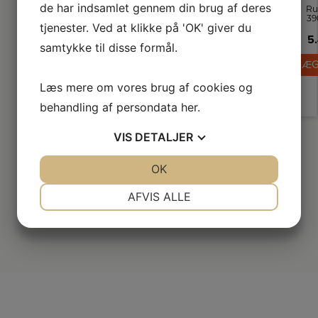
de har indsamlet gennem din brug af deres
Ru
39
tjenester. Ved at klikke på 'OK' giver du
kø
5.
samtykke til disse formål.
C
LÆG
s
me
og
Læs mere om vores brug af cookies og
ru
h
behandling af persondata
her
.
s
fl
VIS
DETALJER
pl
s
f
JA
NEJ
OK
JA
NEJ
NØDVENDIGE
PRÆFERENCER
AFVIS ALLE
JA
NEJ
JA
NEJ
MARKETING
STATISTIK