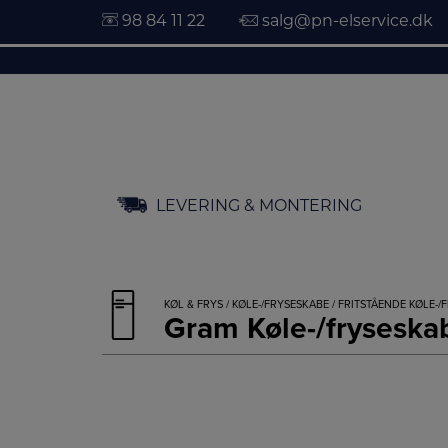
98 84 11 22
salg@pn-elservice.dk
Hop
LEVERING & MONTERING
til
indholdet
KØL & FRYS
/
KØLE-/FRYSESKABE
/
FRITSTÅENDE KØLE-/
Gram Køle-/fryseska