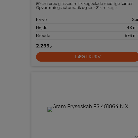
60 cm bred glaskeramisk kogeplade med lige kanter.
Opvarmningsautomatik og stor 21 cm kogezone
forrest.
Farve
Sor
Højde
48 m
Bredde
576 m
2.299,-
LÆG I KURV