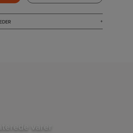
EDER
aterede varer