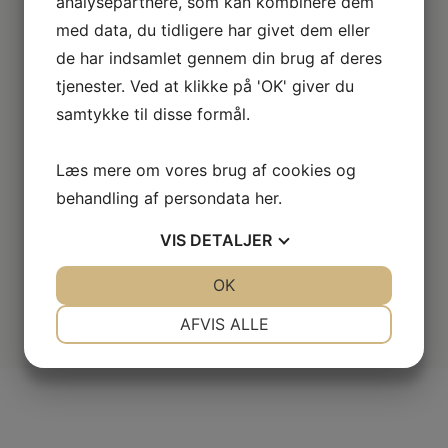
analysepartnere, som kan kombinere dem
Vi har udvidet garanti på udvalgte produkter
med data, du tidligere har givet dem eller
– så du er sikret i 4 år.
de har indsamlet gennem din brug af deres
tjenester. Ved at klikke på 'OK' giver du
Stort sortiment
samtykke til disse formål.
Vi har et af Danmarks største sortimenter med alle de
kendte varemærker.
Læs mere om vores brug af cookies og
behandling af persondata
her
.
Vi dækker hele DK
Vælg mellem mange forskellige
VIS
DETALJER
forhandlere i hele landet.
JA
NEJ
OK
JA
NEJ
NØDVENDIGE
PRÆFERENCER
AFVIS ALLE
JA
NEJ
JA
NEJ
MARKETING
STATISTIK