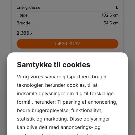
n
.
A
Energiklasse
E
m
Højde
102,5 cm
m
Bredde
54,5 cm
2.399,-
LÆG I KURV
Samtykke til cookies
SE VORES FULDE UDVALG
Vi og vores samarbejdspartnere bruger
teknologier, herunder cookies, til at
indsamle oplysninger om dig til forskellige
formål, herunder: Tilpasning af annoncering,
bedre brugeroplevelse, funktionalitet,
Derfor er vi lidt bedre
statistik og marketing. Disse oplysninger
kan blive delt med annoncerings- og
2+2 års garanti