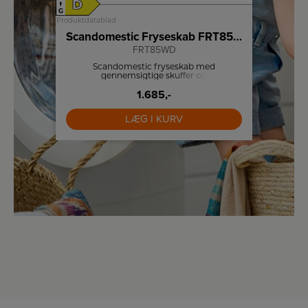
D
E
↑
↑
G
G
Produktdatablad
Produktdat
b
Scandomestic Fryseskab FRT85WD
FRT85WD
 en
Scandomestic fryseskab med
Sc
ikre
gennemsigtige skuffer og
køl
tig
indfrysningskapacitet på 4,4 kg/24 timer.
gl
1.685,-
LÆG I KURV