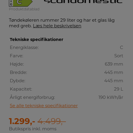
C
↑
G
Produktdatablad
Tøndekøleren rummer 29 liter og har et glas låg
med greb.
Læs hele beskrivelsen
Tekniske specifikationer
Energiklasse:
C
Farve:
Sort
Højde:
639 mm
Bredde:
445 mm
Dybde:
445 mm
Kapacitet:
29 L
Årligt energiforbrug:
190 kWh/år
Se alle tekniske specifikationer
1.299,-
4.499,-
Butikspris inkl. moms