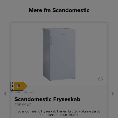
Mere fra Scandomestic
%
A
A
E
↑
↑
G
G
Produktdatablad
Pro
Scandomestic Fryseskab
FRF 99WE
n
Scandomestic fryseskab har en brutto volume på 99
liter, transparente skuffer.