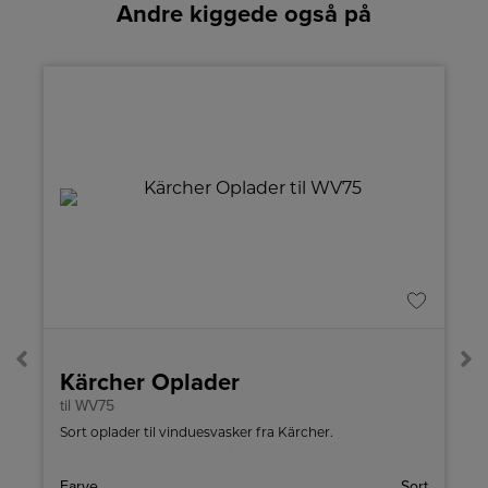
Andre kiggede også på
Kärcher Oplader
til WV75
Sort oplader til vinduesvasker fra Kärcher.
n
Farve
Sort