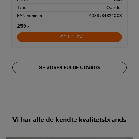
m
Type
Oplader
m
EAN nummer
4039784824003
259,-
LÆG I KURV
SE VORES FULDE UDVALG
Vi har alle de kendte kvalitetsbrands
LINK