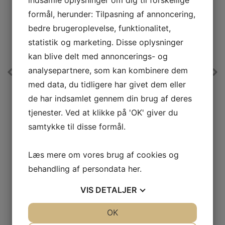
formål, herunder: Tilpasning af annoncering,
bedre brugeroplevelse, funktionalitet,
statistik og marketing. Disse oplysninger
A
A
kan blive delt med annoncerings- og
E
↑
↑
G
G
analysepartnere, som kan kombinere dem
Produktdatablad
Pro
Versa Køleskab
med data, du tidligere har givet dem eller
SKS 12555 W
de har indsamlet gennem din brug af deres
g
3 hylder i dør, heraf 1 maxi hylde til 2L kartoner og
tjenester. Ved at klikke på 'OK' giver du
flasker.
samtykke til disse formål.
E
Energiklasse
E
L
Kølekapacitet netto
197 L
Læs mere om vores brug af cookies og
)
Lydniveau
39 dB(A)
behandling af persondata
her
.
3.499,-
VIS
DETALJER
LÆG I KURV
JA
NEJ
OK
JA
NEJ