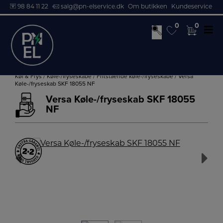
98 84 11 22
salg@pn-elservice.dk
Om butikken
Kundeservice
0
0
0
0
Hop
til
Køl & Frys
/
Køle-/fryseskabe
/
Fritstående køle-/fryseskabe
/ Versa
Køle-/fryseskab SKF 18055 NF
indholdet
Versa Køle-/fryseskab SKF 18055
NF