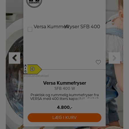
A
A
D
E
↑
↑
G
G
Produktdatablad
Produktdat
Versa Kummefryser
SFB 400 W
 Cylinda
Praktisk og rummelig kummefryser fra
Stort
re
VERSA med 400 liters kapacitet, digitalt
pl
ehylde
display og energibesparende LED-lys.
4.800,-
LÆG I KURV