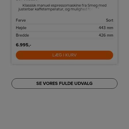
Klassisk manuel espressomaskine fra Smeg med
justerbar kaffetemperatur, og mulighed for at brygge
op til 2 kopper kaffe ad gangen.
m
Farve
Sort
9
Højde
443 mm
m
Bredde
426 mm
6.995,-
LÆG I KURV
SE VORES FULDE UDVALG