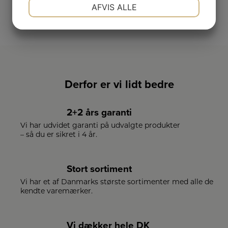
NØDVENDIGE
PRÆFERENCER
AFVIS ALLE
SE VORES FULDE UDVALG
JA
NEJ
JA
NEJ
MARKETING
STATISTIK
Derfor er vi lidt bedre
2+2 års garanti
Vi har udvidet garanti på udvalgte produkter
– så du er sikret i 4 år.
Stort sortiment
Vi har et af Danmarks største sortimenter med alle de
kendte varemærker.
Vi dækker hele DK