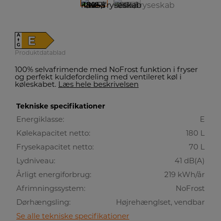
A
E
↑
G
Produktdatablad
100% selvafrimende med NoFrost funktion i fryser
og perfekt kuldefordeling med ventileret køl i
køleskabet.
Læs hele beskrivelsen
Tekniske specifikationer
Energiklasse:
E
Kølekapacitet netto:
180 L
Frysekapacitet netto:
70 L
Lydniveau:
41 dB(A)
Årligt energiforbrug:
219 kWh/år
Afrimningssystem:
NoFrost
Dørhængsling:
Højrehænglset, vendbar
Se alle tekniske specifikationer