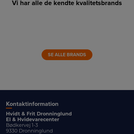
Vi har alle de kendte kvalitetsbrands
LINK
LINK
LINK
LINK
LINK
LINK
SE ALLE BRANDS
Kontaktinformation
Hvidt & Frit Dronninglund
El & Hvidevarecenter
Bødkervej 1-3
9330 Dronninglund