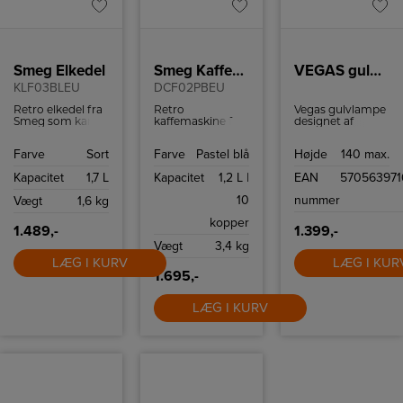
Smeg Elkedel
Smeg Kaffemaskine
VEGAS gulvlampe LED 7W 1L sort
KLF03BLEU
DCF02PBEU
Retro elkedel fra
Retro
Vegas gulvlampe
Smeg som kan
kaffemaskine fra
designet af
indeholde 1,7 liter
Smeg med
Michael
og har
kapacitet på op
Waltersdorff, er
Farve
Sort
Farve
Pastel blå
Højde
140 max.
tørkogningssikring
til 10 kopper
med integreret
samt autosluk
kaffe.
LED og
Kapacitet
1,7 L
Kapacitet
1,2 L |
EAN
57056397
ved 100ºC.
lysdæmper. Giver
et fantastisk flot
10
nummer
Vægt
1,6 kg
lys og med sine 7
watt kan det
kopper
være en fordel at
1.489,-
1.399,-
kunne dæmpe
Vægt
3,4 kg
lyset til lige
LÆG I KURV
nøjagtig den
LÆG I KUR
stemning man
1.695,-
ønsker i rummet.
Vegas har en max
LÆG I KURV
højde på 140
cm.Fåes i fleres
farver og
modeller.