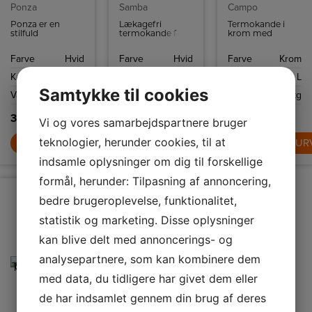
Ponza
Samba
Campo
Ponza er en
Lækagefri
Termokande i
stilfuld
termokande fra
krom med
pumpetermokande
Tefal der let
praktisk
som rummer 1,9
åbnes ved et tryk
håndtering med
Farve
Hvid
Farve
Hvid
Farve
Krom
liter og holder
på låget. Kan
én hånd takket
væsken varm i 12
rumme op til 1
være Quick-TIP
Kapacitet
1,9 L
Kapacitet
1,0 L
Kapacitet
1,0 L
timer eller kold i
liter.
lukning. Holder
24 timer.
væske varm i 12
Samtykke til cookies
Vægt
1,5 kg
Vægt
0,6 kg
Vægt
1,0 kg
timer og kold i 24
timer.
309,-
169,-
349,-
Vi og vores samarbejdspartnere bruger
teknologier, herunder cookies, til at
LÆG I KURV
LÆG I KURV
LÆG I KUR
indsamle oplysninger om dig til forskellige
formål, herunder: Tilpasning af annoncering,
bedre brugeroplevelse, funktionalitet,
statistik og marketing. Disse oplysninger
kan blive delt med annoncerings- og
analysepartnere, som kan kombinere dem
med data, du tidligere har givet dem eller
de har indsamlet gennem din brug af deres