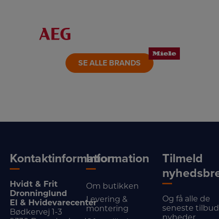
LINK
LINK
LINK
LINK
LINK
LINK
SE ALLE BRANDS
Kontaktinformation
Information
Tilmeld
nyhedsbr
Hvidt & Frit
Om butikken
Dronninglund
Og få alle de
Levering &
El & Hvidevarecenter
seneste tilbu
montering
Bødkervej 1-3
nyheder.