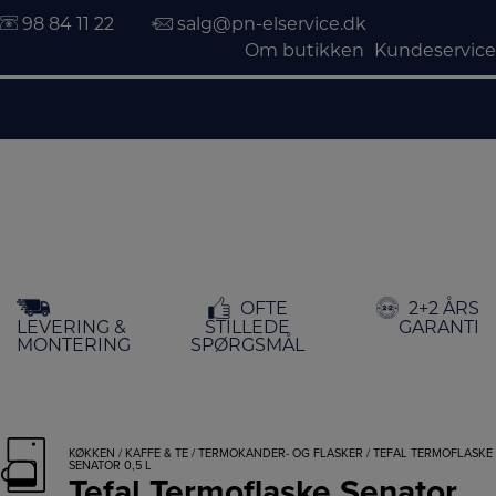
98 84 11 22
salg@pn-elservice.dk
Om butikken
Kundeservice
Hop
OFTE
2+2 ÅRS
til
LEVERING &
STILLEDE
GARANTI
indholdet
MONTERING
SPØRGSMÅL
KØKKEN
/
KAFFE & TE
/
TERMOKANDER- OG FLASKER
/ TEFAL TERMOFLASKE
SENATOR 0,5 L
Tefal Termoflaske Senator