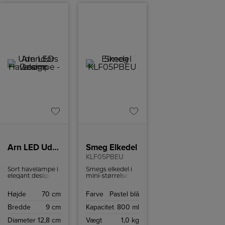
Arn LED Udendørs Havelampe – Loom Design
Smeg Elkedel
KLF05PBEU
Sort havelampe i
Smegs elkedel i
elegant design
mini-størrelse og
Arn er en smuk
i 50'er retrostil er
havelampe i et
en sød tilføjelse til
Højde
70 cm
Farve
Pastel blå
elegant og
køkkenet og
iøjnefaldende
andre rum i
Bredde
9 cm
Kapacitet
800 ml
design. Det er
hjemmet. Kedlen
moderne og
er perfekt til f.eks.
Diameter
12,8 cm
Vægt
1,0 kg
minimalistisk
små køkkener