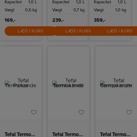
Kapacitet
1,0 L
Kapacitet
1,0 L
Kapacitet
1,0 L
timer.
Senator 1 l
termoflaske
Vægt
0,6 kg
Vægt
0,7 kg
Vægt
1,0 kg
169,-
239,-
359,-
LÆG I KURV
LÆG I KURV
LÆG I KURV
Tefal Termokande
Tefal Termokande hvid
Tefal Termokande krom