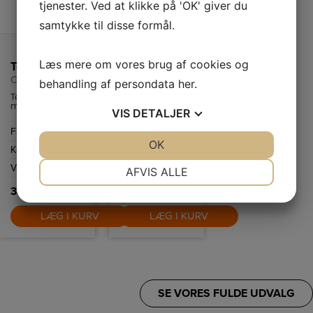
tjenester. Ved at klikke på 'OK' giver du
samtykke til disse formål.
Læs mere om vores brug af cookies og
Tefal Termokande sort
Tefal Termokande pudderblå
Campo
Samba
behandling af persondata
her
.
Termokande
Fin termokande
med praktisk
fra Tefal med
VIS
DETALJER
håndtering med
plads til 1 liter.
én hånd takket
Den kan holde
Farve
Sort
Farve
Pudderblå
være QUICK-TIP
væske varmt i 12
lukning. Holder
timer og koldt i
JA
NEJ
OK
JA
NEJ
Kapacitet
1,0 L
Kapacitet
1,0 L
væske varm i 12
24 timer.
timer og kold i 24
NØDVENDIGE
PRÆFERENCER
Vægt
1,0 kg
Vægt
0,6 kg
timer.
AFVIS ALLE
359,-
169,-
JA
NEJ
JA
NEJ
MARKETING
STATISTIK
LÆG I KURV
LÆG I KURV
SE VORES FULDE UDVALG