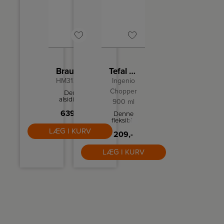
Braun Håndmikser
Tefal Minihakker
HM3135WH
Ingenio
Chopper
Den
alsidige
900 ml
håndmikser
tilbyder
639,-
Denne
ergonomisk
fleksible
komfort
manuelle
LÆG I KURV
og
minihakker
209,-
bekvemmelighed,
er let at
som gør
samle,
det
LÆG I KURV
bruge og
hurtigt
rengøre. Du
og nemt
trækker
at bage.
bare i
håndtaget
et par
gange,
og det
hakker
grøntsager
og kød