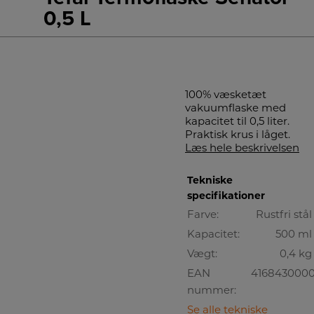
0,5 L
100% væsketæt
vakuumflaske med
kapacitet til 0,5 liter.
Praktisk krus i låget.
Læs hele beskrivelsen
Tekniske
specifikationer
Farve:
Rustfri stål
Kapacitet:
500 ml
Vægt:
0,4 kg
EAN
416843000
nummer:
Se alle tekniske