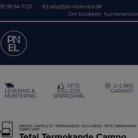
98 84 11 22
salg@pn-elservice.dk
Om butikken
Kundeservice
Hop
OFTE
2+2 ÅRS
til
LEVERING &
STILLEDE
GARANTI
indholdet
MONTERING
SPØRGSMÅL
KØKKEN
/
KAFFE & TE
/
TERMOKANDER- OG FLASKER
/ TEFAL TERMOKANDE
CAMPO SORT
Tefal Termokande Campo