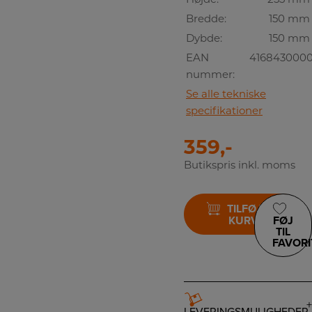
Bredde:
150 mm
Dybde:
150 mm
EAN
416843000
nummer:
Se alle tekniske
specifikationer
359,-
Butikspris inkl. moms
TILFØJ TIL
KURV
FØJ
TIL
FAVORI