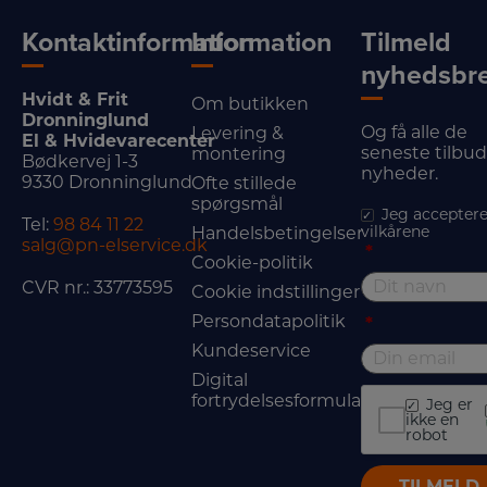
Kontaktinformation
Information
Tilmeld
nyhedsbr
Hvidt & Frit
Om butikken
Dronninglund
Og få alle de
Levering &
El & Hvidevarecenter
seneste tilbu
montering
Bødkervej 1-3
nyheder.
9330 Dronninglund
Ofte stillede
spørgsmål
Jeg acceptere
Tel:
98 84 11 22
vilkårene
Handelsbetingelser
salg@pn-elservice.dk
*
Cookie-politik
CVR nr.: 33773595
Cookie indstillinger
Persondatapolitik
*
Kundeservice
Digital
fortrydelsesformular
Jeg er
ikke en
robot