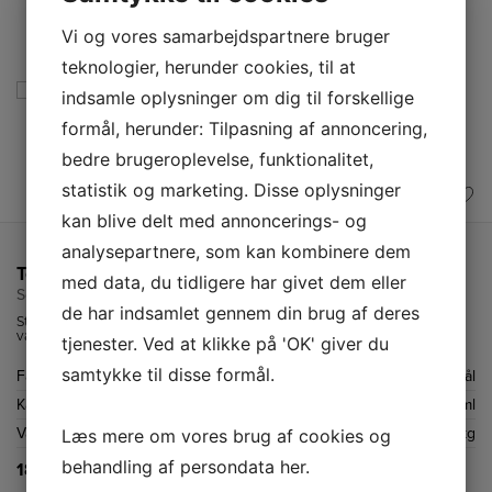
Vi og vores samarbejdspartnere bruger
teknologier, herunder cookies, til at
indsamle oplysninger om dig til forskellige
formål, herunder: Tilpasning af annoncering,
bedre brugeroplevelse, funktionalitet,
statistik og marketing. Disse oplysninger
kan blive delt med annoncerings- og
analysepartnere, som kan kombinere dem
Tefal Termoflaske
med data, du tidligere har givet dem eller
Senator 0,7 L
de har indsamlet gennem din brug af deres
Stilfuld termokande på 0,7 liter i rustfrit stål. 100% væsketæt
vakuumflaske med praktisk krus i låget.
tjenester. Ved at klikke på 'OK' giver du
samtykke til disse formål.
Farve
Rustfri stål
Kapacitet
700 ml
Vægt
0,5 kg
Læs mere om vores brug af cookies og
behandling af persondata
her
.
189,-