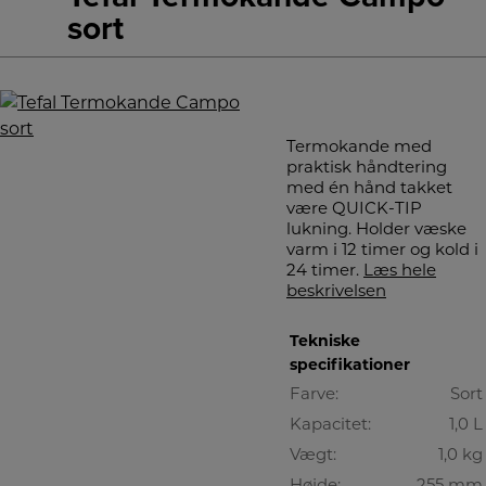
sort
Termokande med
praktisk håndtering
med én hånd takket
være QUICK-TIP
lukning. Holder væske
varm i 12 timer og kold i
24 timer.
Læs hele
beskrivelsen
Tekniske
specifikationer
Farve:
Sort
Kapacitet:
1,0 L
Vægt:
1,0 kg
Højde:
255 mm