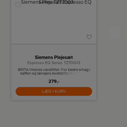
Siemens Plejesæt
B
Espresso EQ Series TZ70003
BRITA Intenza vandfilter: For bedre smag i
Citruspre
kaffen og længere levetid for maskinen.
stop funkt
279,-
LÆG I KURV