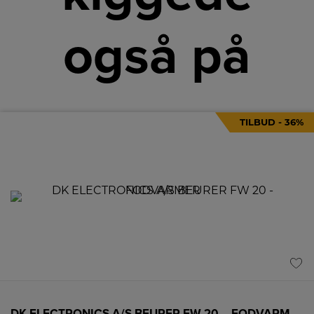
også på
TILBUD - 36%
DK ELECTRONICS A/S BEURER FW 20 – FODVARMER