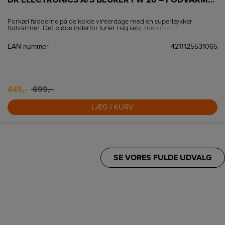
Forkæl fødderne på de kolde vinterdage med en superlækker
fodvarmer. Det bløde inderfor luner i sig selv, men med 3
varmeindstillinger og elektronisk temperaturkontrol, kan du hurtigt
få varmen i fødderne.
EAN nummer
4211125531065
445,-
699,-
LÆG I KURV
SE VORES FULDE UDVALG