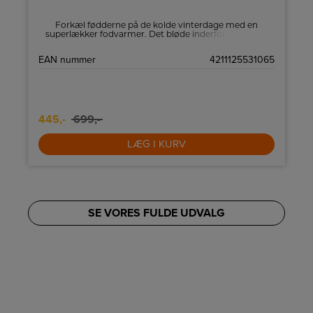
Forkæl fødderne på de kolde vinterdage med en
superlækker fodvarmer. Det bløde inderfor luner i sig
selv, men med 3 varmeindstillinger og elektronisk
temperaturkontrol, kan du hurtigt få varmen i fødderne.
d
EAN nummer
4211125531065
)
m
445,-
699,-
LÆG I KURV
SE VORES FULDE UDVALG