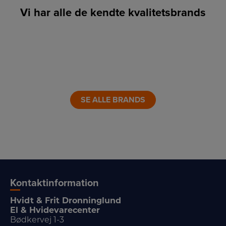
Vi har alle de kendte kvalitetsbrands
LINK
LINK
LINK
LINK
LINK
LINK
SE ALLE BRANDS
Kontaktinformation
Hvidt & Frit Dronninglund
El & Hvidevarecenter
Bødkervej 1-3