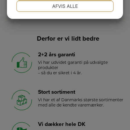
NØDVENDIGE
PRÆFERENCER
AFVIS ALLE
JA
NEJ
JA
NEJ
MARKETING
STATISTIK
Derfor er vi lidt bedre
2+2 års garanti
Vi har udvidet garanti på udvalgte
produkter
– så du er sikret i 4 år.
Stort sortiment
Vi har et af Danmarks største sortimenter
med alle de kendte varemærker.
Vi dækker hele DK