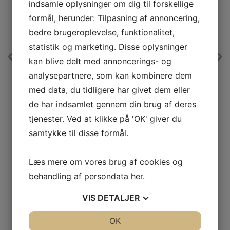
indsamle oplysninger om dig til forskellige
formål, herunder: Tilpasning af annoncering,
bedre brugeroplevelse, funktionalitet,
statistik og marketing. Disse oplysninger
kan blive delt med annoncerings- og
Wilfa Blender
analysepartnere, som kan kombinere dem
DBL-1200B
med data, du tidligere har givet dem eller
g
5 forskellige hastighedsindstillinger, der gør det nemt at
justere hastighed og kraft for at få perfekte resultater
de har indsamlet gennem din brug af deres
v
Farve
Sort
tjenester. Ved at klikke på 'OK' giver du
W
Effekt
1200 W
samtykke til disse formål.
L
Antal hastigheder
5
599,-
Læs mere om vores brug af cookies og
behandling af persondata
her
.
LÆG I KURV
VIS
DETALJER
JA
NEJ
OK
JA
NEJ
SE VORES FULDE UDVALG