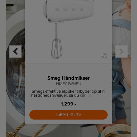
Smeg Håndmikser
in
HMF01WHEU
 du lave
Smegs effektive elpisker tilbyder op til ni
Retro e
f den
hastighedsniveauer, så du kan blande dit
1,7 l
.
indhold til perfektion. Elpiskeren har
desuden en Turbo-funktion for ekstra
1.299,-
kraftig piskning.
LÆG I KURV