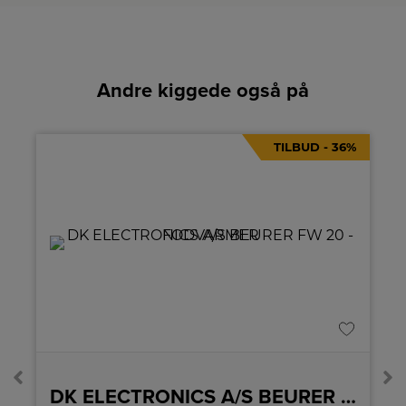
Andre kiggede også på
TILBUD - 36%
A
↑
G
Pro
askine
DK ELECTRONICS A/S BEURER FW 20 – FODVARMER