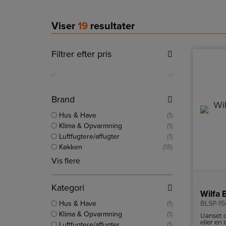
Viser
19
resultater
Filtrer efter pris
,-
,-
Brand
Hus & Have
(1)
Klima & Opvarmning
(1)
Luftfugtere/affugter
(1)
Køkken
(18)
Vis flere
Kategori
Wilfa 
Hus & Have
(1)
BLSP-15
Klima & Opvarmning
(1)
Uanset 
eller en
Luftfugtere/affugter
(1)