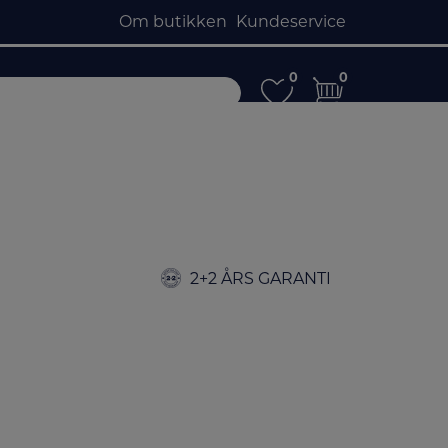
Om butikken
Kundeservice
0
0
0
0
2+2 ÅRS GARANTI