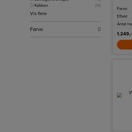
Xplode 
Køkken
(18)
glans.
Farve
Vis flere
Effekt
Antal h
Farve
1.249,-