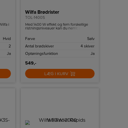
Wilfa Brødrister
TOL-1400S
ilfa i
Med 1400 W effekt og fem forskellige
ristningsniveauer kan du nemt justere,
hvor gyldent du ønsker, at dit brød skal
være. Uanset om du foretrækker let
Hvid
Farve
Sølv
ristede eller mørkere skiver, får du altid
det ønskede resultat.
2
Antal brødskiver
4 skiver
Ja
Optøningsfunktion
Ja
549,-
LÆG I KURV