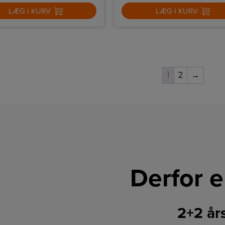
LÆG I KURV
LÆG I KURV
1
2
→
Derfor e
2+2 år