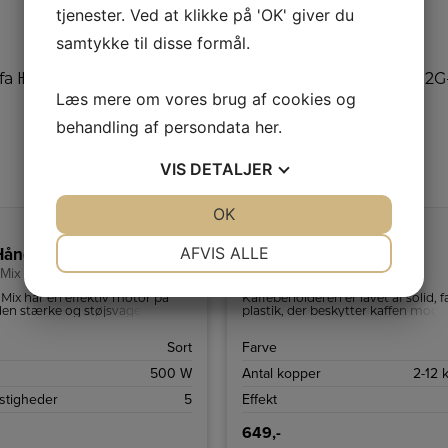
tjenester. Ved at klikke på 'OK' giver du
samtykke til disse formål.
Læs mere om vores brug af cookies og
behandling af persondata
her
.
VIS
DETALJER
JA
NEJ
OK
JA
NEJ
NØDVENDIGE
PRÆFERENCER
AFVIS ALLE
Håndmikser
Wilfa Kaffekværn Daily
 Mix HM1B-500
CG2G-260
JA
NEJ
JA
NEJ
ix har en effektiv motor på
Kaffebeholderen er lavet af solid, f
den stærke og støjsvage motor
plastik, der beskytter kaffen mod s
MARKETING
STATISTIK
rfekte resultater i både bagning
og dermed bevarer smagene bedr
avning.
Sort
Farve
500 W
Antal kopper
2-12 
astigheder
5
Effekt
649,-