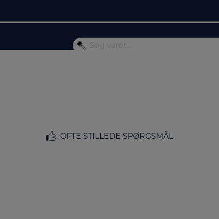
OFTE STILLEDE SPØRGSMÅL
FORSIDE
/
MÆRKER
/ WILFA
Wilfa