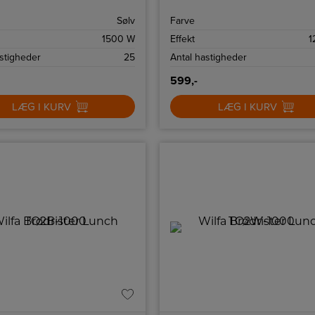
1500 Auto klarer opgaven med
kraft for at få perfekte resultater
Sølv
Farve
1500 W
Effekt
1
astigheder
25
Antal hastigheder
599,-
LÆG I KURV
LÆG I KURV