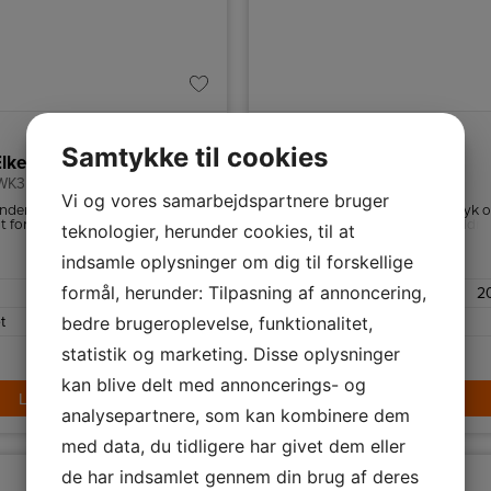
Samtykke til cookies
Elkedel
Wilfa Elkedel
 WK3B-2000
Rapids WK3S-2000
Vi og vores samarbejdspartnere bruger
nden er et kalkfilter, filteret er
Kanden åbnes nemt med et tryk 
gt for nem rengøring.
giver en stor åbning til let påfyldni
teknologier, herunder cookies, til at
vand.
indsamle oplysninger om dig til forskellige
Sort
Farve
formål, herunder: Tilpasning af annoncering,
2000 W
Effekt
2
t
bedre brugeroplevelse, funktionalitet,
1,7 L
Kapacitet
statistik og marketing. Disse oplysninger
429,-
kan blive delt med annoncerings- og
LÆG I KURV
LÆG I KURV
analysepartnere, som kan kombinere dem
med data, du tidligere har givet dem eller
de har indsamlet gennem din brug af deres