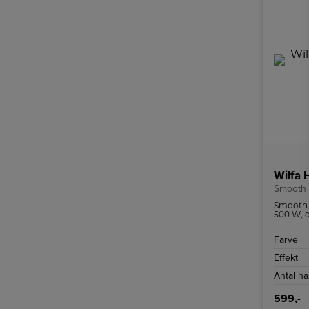
Wilfa 
Smooth
Smooth M
500 W, 
opnår pe
og madl
Farve
Effekt
Antal h
599,-