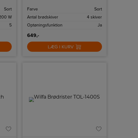
og har 7 ristingsniveauer.
Sort
Farve
Sort
200 W
Antal brødskiver
4 skiver
5
Optøningsfunktion
Ja
649,-
LÆG I KURV