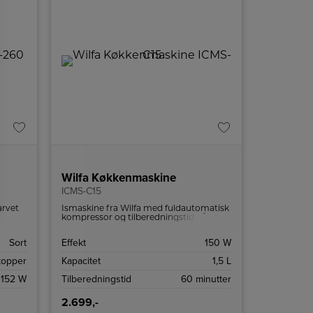
Wilfa Køkkenmaskine
ICMS-C15
arvet
Ismaskine fra Wilfa med fuldautomatisk
ollys
kompressor og tilberedningstid på kun
e.
60 minutter.
Sort
Effekt
150 W
kopper
Kapacitet
1,5 L
152 W
Tilberedningstid
60 minutter
2.699,-