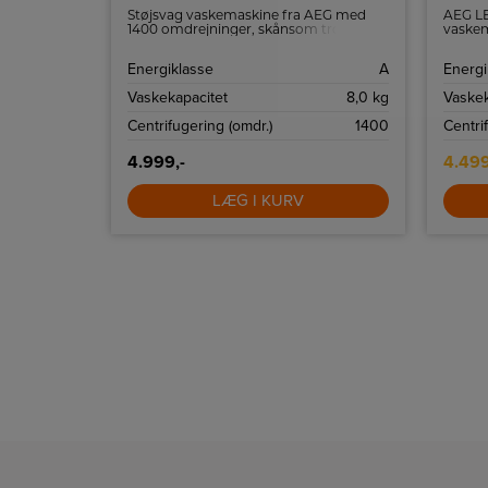
ads til 9
Støjsvag vaskemaskine fra AEG med
AEG LE
Mix
1400 omdrejninger, skånsom tromle og
vaskem
kapacitet til 8 kg. tøj
1400 o
intelli
A
Energiklasse
A
Energi
MaxWas
Inverte
9,0 kg
Vaskekapacitet
8,0 kg
Vaskek
drift o
1600
Centrifugering (omdr.)
1400
Centri
4.999,-
4.499
LÆG I KURV