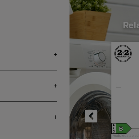
Rel
A
B
↑
G
Produktdatablad