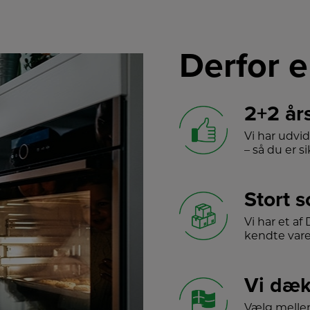
Derfor e
2+2 år
Vi har udvi
– så du er sik
Stort 
Vi har et a
kendte var
Vi dæk
Vælg melle