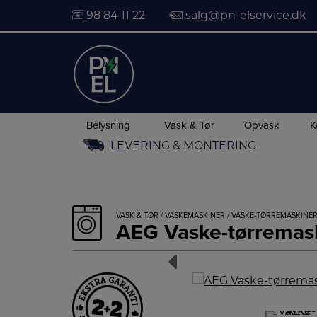
98 84 11 22
salg@pn-elservice.dk
Belysning
Vask & Tør
Opvask
K
Hop
LEVERING & MONTERING
til
indholdet
VASK & TØR
/
VASKEMASKINER
/
VASKE-TØRREMASKINE
AEG Vaske-tørrema