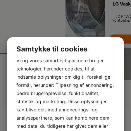
Witt Induktionskogeplade
LG Vas
WIF780FS
Intelligent induktionskogeplade med
LG K4WV
automatisk zoneaktivering, 78 cm bred,
frontbetjen
facetslebet glaskant og rødt display.
med AI D
10.499,-
ThinQ. Sk
m
LÆG I KURV
Samtykke til cookies
Vi og vores samarbejdspartnere bruger
teknologier, herunder cookies, til at
indsamle oplysninger om dig til forskellige
formål, herunder: Tilpasning af annoncering,
bedre brugeroplevelse, funktionalitet,
statistik og marketing. Disse oplysninger
kan blive delt med annoncerings- og
analysepartnere, som kan kombinere dem
med data, du tidligere har givet dem eller