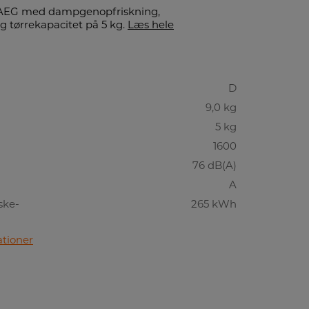
 AEG med dampgenopfriskning,
g tørrekapacitet på 5 kg.
Læs hele
D
9,0 kg
5 kg
1600
76 dB(A)
A
ske-
265 kWh
ationer