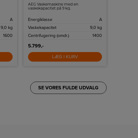
AEG Vaskemaskine med en
Vaskemask
g og
vaskekapacitet på 9 kg.
sikrer en e
samtidig le
Denne hold
A
Energiklasse
A
Energiklas
høj ydeevn
9,0 kg
Vaskekapacitet
9,0 kg
Vaskekapac
1600
Centrifugering (omdr.)
1400
Centrifuger
5.799,-
5.499,-
LÆG I KURV
SE VORES FULDE UDVALG