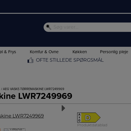
øl & Frys
Komfur & Ovne
Køkken
Personlig pleje
OFTE STILLEDE SPØRGSMÅL
R
/ AEG VASKE-TØRREMASKINE LWR7249969
skine LWR7249969
A
D
↑
G
Produktdatablad