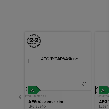
A
A
A
A
↑
↑
G
G
Produktdatablad
Produktda
AEG Vaskemaskine
AEG 
LR612E84O
LE684