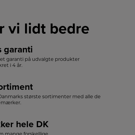
r vi lidt bedre
s garanti
det garanti på udvalgte produkter
ret i 4 år.
sortiment
f Danmarks største sortimenter med alle de
emærker.
ker hele DK
m mange forskellige