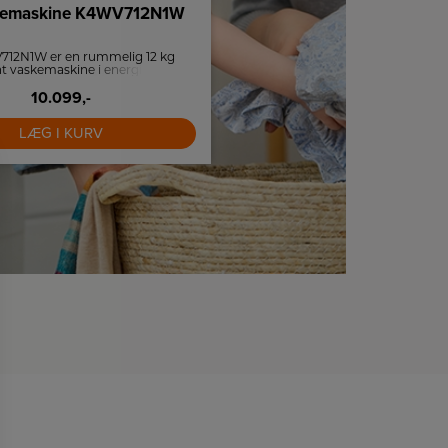
kemaskine K4WV712N1W
AEG Indbygningso
TB8SB631AB
712N1W er en rummelig 12 kg
Dampovn med Steamify®, W
t vaskemaskine i energiklasse B
MealAssist. En 8000-serie ovn d
irect Drive, TurboWash 59 og
sund og præcis madlavning med
ånsom, hurtig og støjsvag drift
10.099,-
touchstyring og damprengø
10.499,-
ed op til 1.360 o/min.
LÆG I KURV
LÆG I KURV