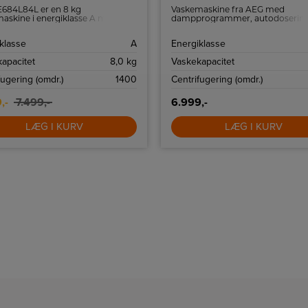
684L84L er en 8 kg
Vaskemaskine fra AEG med
askine i energiklasse A med
dampprogrammer, autodoserin
mdr., skånsom SoftDrum,
kapacitet til 9 kg. vasketøj.
gent fyldningsregistrering,
klasse
A
Energiklasse
h45’ og hygiejneprogram.
rmotor sikrer lavt forbrug, stabil
apacitet
8,0 kg
Vaskekapacitet
g kortere tørretid i hverdagen.
fugering (omdr.)
1400
Centrifugering (omdr.)
,-
7.499,-
6.999,-
LÆG I KURV
LÆG I KURV