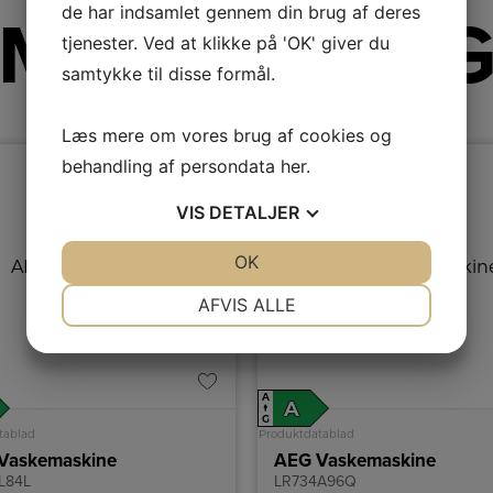
de har indsamlet gennem din brug af deres
Mere fra AE
tjenester. Ved at klikke på 'OK' giver du
samtykke til disse formål.
Læs mere om vores brug af cookies og
TILBUD - 40%
behandling af persondata
her
.
VIS
DETALJER
JA
NEJ
OK
JA
NEJ
NØDVENDIGE
PRÆFERENCER
AFVIS ALLE
JA
NEJ
JA
NEJ
MARKETING
STATISTIK
A
A
↑
G
tablad
Produktdatablad
Vaskemaskine
AEG Vaskemaskine
L84L
LR734A96Q