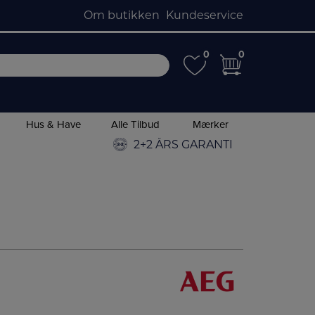
Om butikken
Kundeservice
0
0
0
0
Hus & Have
Alle Tilbud
Mærker
2+2 ÅRS GARANTI