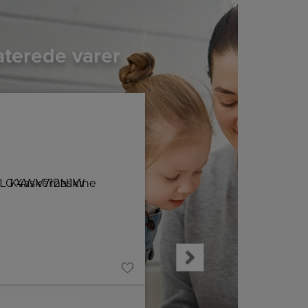
aterede varer
++
A
Produktdatablad