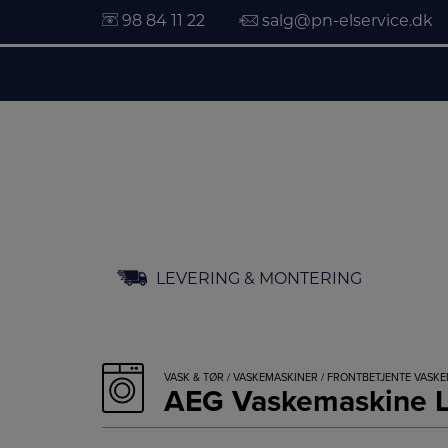
98 84 11 22
salg@pn-elservice.dk
Hop
LEVERING & MONTERING
til
indholdet
VASK & TØR
/
VASKEMASKINER
/
FRONTBETJENTE VASK
AEG Vaskemaskine