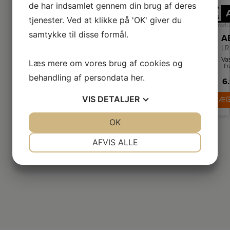
de har indsamlet gennem din brug af deres
A
↑
tjenester. Ved at klikke på 'OK' giver du
G
Produ
samtykke til disse formål.
LR
Va
Læs mere om vores brug af cookies og
f
behandling af persondata
her
.
6.
pla
Va
VIS
DETALJER
LÆG
Ö
va
JA
NEJ
OK
JA
NEJ
dri
kv
NØDVENDIGE
PRÆFERENCER
AFVIS ALLE
JA
NEJ
JA
NEJ
MARKETING
STATISTIK