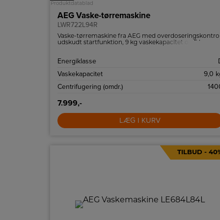
Produktdatablad
AEG Vaske-tørremaskine
LWR722L94R
Vaske-tørremaskine fra AEG med overdoseringskontrol
udskudt startfunktion, 9 kg vaskekapacitet og 5 kg
tørrekapacitet.
Energiklasse
Vaskekapacitet
9,0 k
Centrifugering (omdr.)
140
7.999,-
LÆG I KURV
TILBUD - 40