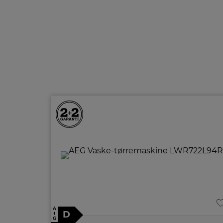
A
D
↑
G