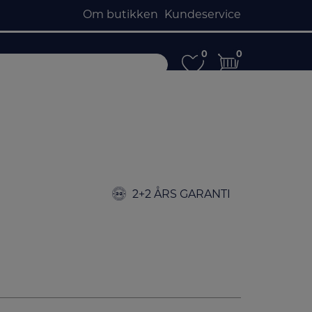
Om butikken
Kundeservice
0
0
0
0
2+2 ÅRS GARANTI