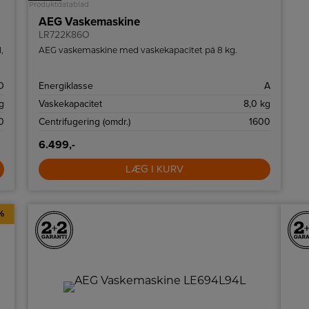
Produktdatablad
AEG Vaskemaskine
LR722K86O
,
AEG vaskemaskine med vaskekapacitet på 8 kg.
D
Energiklasse
A
g
Vaskekapacitet
8,0 kg
0
Centrifugering (omdr.)
1600
6.499,-
LÆG I KURV
%