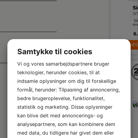
Produ
W
S
en
ko
6.
va
o
LÆG
ka
Samtykke til cookies
au
Ou
pr
Vi og vores samarbejdspartnere bruger
ea
teknologier, herunder cookies, til at
indsamle oplysninger om dig til forskellige
sk
formål, herunder: Tilpasning af annoncering,
pr
bedre brugeroplevelse, funktionalitet,
t
statistik og marketing. Disse oplysninger
kan blive delt med annoncerings- og
analysepartnere, som kan kombinere dem
med data, du tidligere har givet dem eller