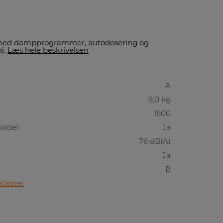
med dampprogrammer, autodosering og
øj.
Læs hele beskrivelsen
A
9,0 kg
1600
iddel:
Ja
76 dB(A)
Ja
B
ationer