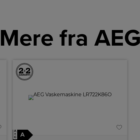
Mere fra AE
A
A
↑
G