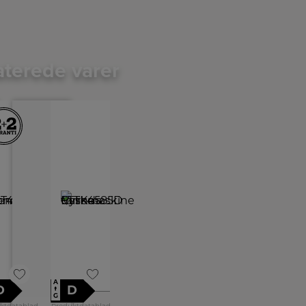
aterede varer
A
D
D
↑
G