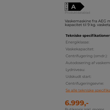
A
A
↑
G
Produktdatablad
Vaskemaskine fra AEG 
kapacitet til 9 kg. vasket
Tekniske specifikationer
Energiklasse:
Vaskekapacitet:
Centrifugering (omdr.):
Autodosering af vaskem
Lydniveau:
Udskudt start:
Centrifugeringsevne:
Se alle tekniske specifik
6.999,-
Butikspris inkl. moms