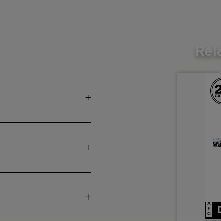
Rel
A
↑
G