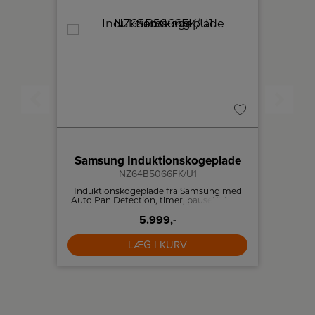
kroovn
Samsung Induktionskogeplade
Bo
NZ64B5066FK/U1
lux med
Induktionskogeplade fra Samsung med
Med f
 liter
Auto Pan Detection, timer, pausetilstand
varm
og booster.
for
5.999,-
kog
LÆG I KURV