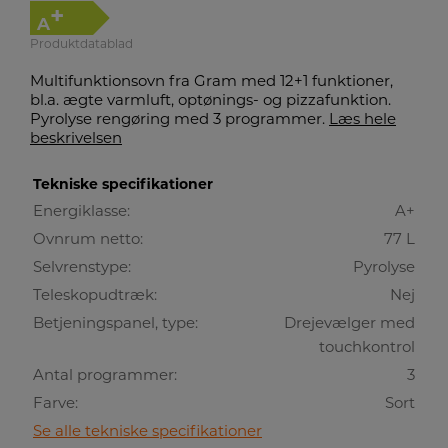
+
A
Produktdatablad
Multifunktionsovn fra Gram med 12+1 funktioner,
bl.a. ægte varmluft, optønings- og pizzafunktion.
Pyrolyse rengøring med 3 programmer.
Læs hele
beskrivelsen
Tekniske specifikationer
Energiklasse:
A+
Ovnrum netto:
77 L
Selvrenstype:
Pyrolyse
Teleskopudtræk:
Nej
Betjeningspanel, type:
Drejevælger med
touchkontrol
Antal programmer:
3
Farve:
Sort
Se alle tekniske specifikationer