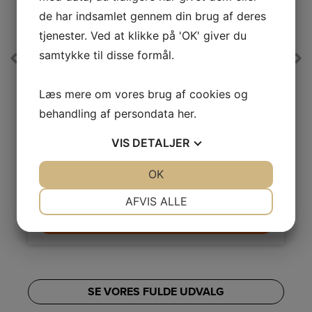
de har indsamlet gennem din brug af deres
tjenester. Ved at klikke på 'OK' giver du
+++
A
A
samtykke til disse formål.
Produktdatablad
Pro
Gram Indbygningsovn
IO 5610-90 X
Læs mere om vores brug af cookies og
Multifunktionsovn med 11+1 funktioner, bl.a. ægte
behandling af persondata
her
.
varmluft, optønings- og pizzafunktion. Børnesikring og
ekstra dyb bradepande.
+
Energiklasse
A+++
VIS
DETALJER
L
Ovnrum netto
65 L
JA
NEJ
OK
JA
NEJ
n
Selvrenstype
Steam Clean funktion
NØDVENDIGE
PRÆFERENCER
3.399,-
AFVIS ALLE
LÆG I KURV
JA
NEJ
JA
NEJ
MARKETING
STATISTIK
SE VORES FULDE UDVALG