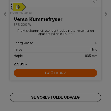
A
A
D
↑
↑
G
G
Produktdatablad
Pro
Versa Kummefryser
SFB 200 W
r
Praktisk kummefryser der trods sin størrelse har en
kapacitet på hele 199 liter.
å
Energiklasse
D
g
Farve
Hvid
W
Højde
835 mm
2.999,-
LÆG I KURV
SE VORES FULDE UDVALG