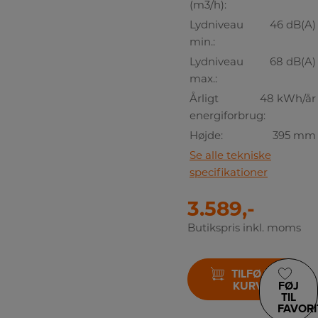
(m3/h):
Lydniveau
46 dB(A)
min.:
Lydniveau
68 dB(A)
max.:
Årligt
48 kWh/år
energiforbrug:
Højde:
395 mm
Se alle tekniske
specifikationer
3.589,-
Butikspris inkl. moms
TILFØJ TIL
KURV
FØJ
TIL
FAVORI