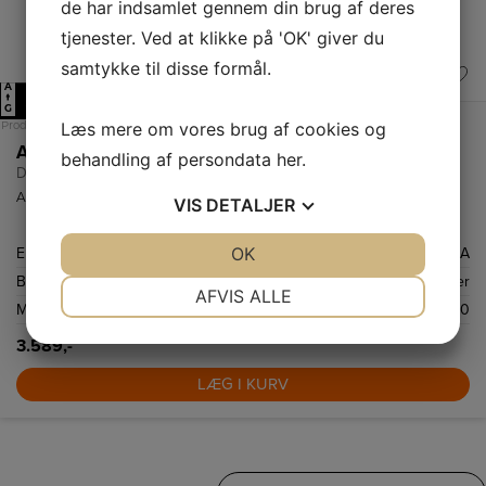
de har indsamlet gennem din brug af deres
tjenester. Ved at klikke på 'OK' giver du
samtykke til disse formål.
A
A
↑
G
Læs mere om vores brug af cookies og
Produktdatablad
AEG Emhætte
behandling af persondata
her
.
DPE5650M
AEG Emhætte med fedtfilter og højtydende motor renser.
VIS
DETALJER
JA
NEJ
OK
JA
NEJ
Energiklasse
A
Betjeningspanel, type
Betjeningsknapper
NØDVENDIGE
PRÆFERENCER
AFVIS ALLE
Maksimalt udsugningsluft (m3/h)
600
JA
NEJ
JA
NEJ
3.589,-
MARKETING
STATISTIK
LÆG I KURV