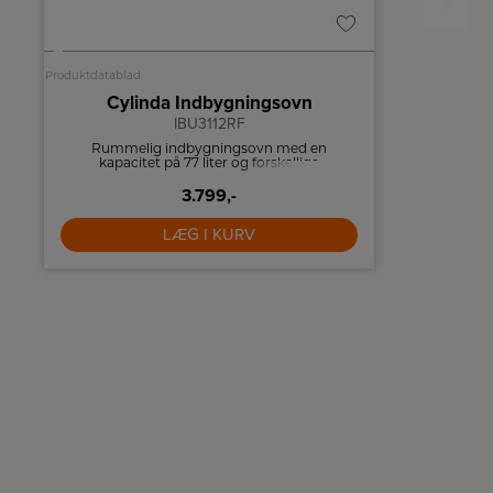
A
Produktdatablad
Cylinda Indbygningsovn
Bosc
IBU3112RF
Rummelig indbygningsovn med en
Keramisk i
7
kapacitet på 77 liter og forskellige
med Direct
ovnfunktioner.
3.799,-
LÆG I KURV