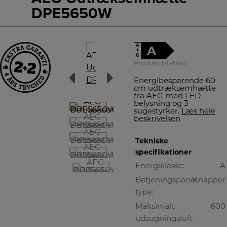
DPE5650W
A
A
↑
G
Produktdatablad
Energibesparende 60
cm udtræksemhætte
fra AEG med LED
belysning og 3
sugestyrker.
Læs hele
beskrivelsen
Tekniske
specifikationer
Energiklasse:
A
Betjeningspanel,
Knapper
type:
Maksimalt
600
udsugningsluft