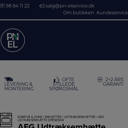
98 84 11 22
salg@pn-elservice.dk
Om butikken
Kundeservice
Hop
OFTE
2+2 ÅRS
til
LEVERING &
STILLEDE
GARANTI
indholdet
MONTERING
SPØRGSMÅL
KOMFUR & OVNE
/
EMHÆTTER
/
UDTRÆKSEMHÆTTER
/ AEG
UDTRÆKSEMHÆTTE DPE5650W
AEG Udtræksemhætte