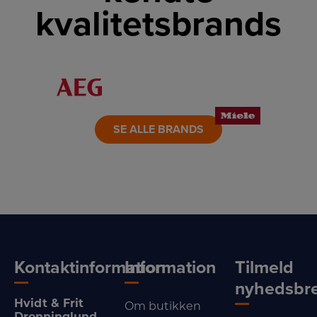
kvalitetsbrands
LINK
LINK
LINK
LINK
LINK
LINK
SE ALLE BRANDS
Kontaktinformation
Information
Tilmeld
nyhedsbr
Hvidt & Frit
Om butikken