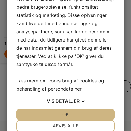
CBNBSD578I, vil
aktuelle
Afrimningssystem
NoFrost
afrimning i
du se frosne
temperatur.
bedre brugeroplevelse, funktionalitet,
fødevarer, men
køleskabet
aldrig is og rim.
32.999,-
statistik og marketing. Disse oplysninger
og manuel
kan blive delt med annoncerings- og
LÆG I KURV
afrimning i
analysepartnere, som kan kombinere dem
fryseren
med data, du tidligere har givet dem eller
15.499,-
de har indsamlet gennem din brug af deres
LÆG I KURV
tjenester. Ved at klikke på 'OK' giver du
samtykke til disse formål.
Læs mere om vores brug af cookies og
SE VORES FULDE UDVALG
behandling af persondata
her
.
VIS
DETALJER
JA
NEJ
OK
JA
NEJ
NØDVENDIGE
PRÆFERENCER
AFVIS ALLE