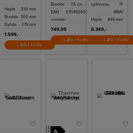
Dette
mængden af
på 5,7 liter.
Bredde
7,5 cm
Lydniveau
71
minimalistiske og
vasketøj og
Højde
330 mm
strømlinede
sparer vand selv
dB(A)
EAN
5704924005350
loftlys med tre
for mindre
Bredde
300 mm
spots passer
mængder
nummer
Højde
845 mm
perfekt til de
vasketøj.
Dybde
379 mm
fleste
indretninger.
749,95
6.349,-
Moodmaker™
1.599,-
(tretrinsdæmper)
LÆG I KURV
LÆG I KURV
på
vægkontakten
LÆG I KURV
gør det nemt for
dig at skabe den
helt rigtige
hyggelige
stemning.
A
A
↑