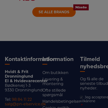
LINK
LINK
LINK
SE ALLE BRANDS
Kontaktinformation
Information
Tilmeld
nyhedsbr
Hvidt & Frit
Om butikken
Dronninglund
Og få alle de
Levering &
El & Hvidevarecenter
seneste tilbu
montering
Bødkervej 1-3
nyheder.
9330 Dronninglund
Ofte stillede
spørgsmål
Jeg acceptere
Tel:
98 84 11 22
vilkårene
Handelsbetingelser
salg@pn-elservice.dk
*
Cookie-politik