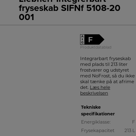
fryseskab SIFNf 5108-20
001
A
F
↑
G
Produktdatablad
Integrarbart fryseskab
med plads til 213 liter
frostvarer og udstyret
med NoFrost, så du ikke
skal tænke på at afrime
det.
Læs hele
beskrivelsen
Tekniske
specifikationer
Energiklasse:
F
Frysekapacitet
213 L