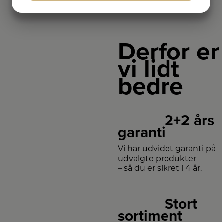
JA
NEJ
JA
NEJ
MARKETING
STATISTIK
Derfor er
vi lidt
bedre
2+2 års
garanti
Vi har udvidet garanti på
udvalgte produkter
– så du er sikret i 4 år.
Stort
sortiment