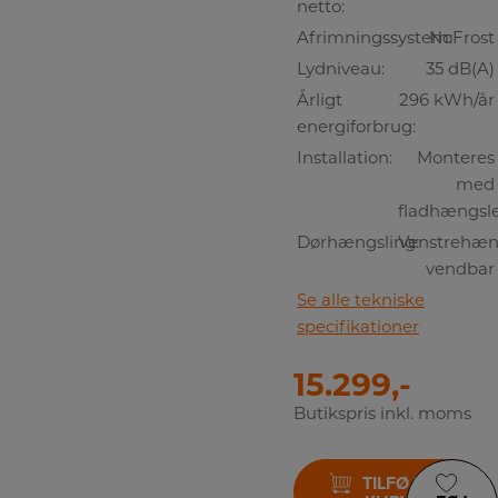
netto:
Afrimningssystem:
NoFrost
Lydniveau:
35 dB(A)
Årligt
296 kWh/år
energiforbrug:
Installation:
Monteres
med
fladhængsl
Dørhængsling:
Venstrehæng
vendbar
Se alle tekniske
specifikationer
15.299,-
Butikspris inkl. moms
TILFØJ TIL