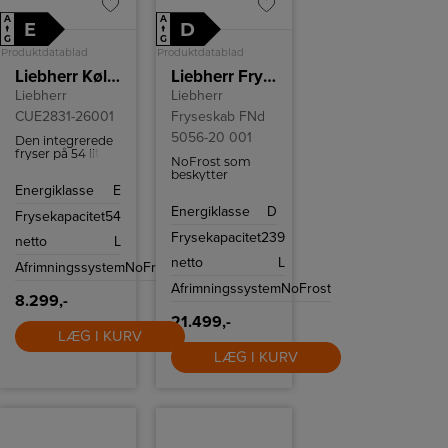
A
A
E
D
↑
↑
G
G
Produktdatablad
Produktdatablad
Liebherr Køle-/fryseskab CUe 2831-26 001
Liebherr Fryseskab FNd 5056-20 001
Liebherr
Liebherr
CUE2831-26001
Fryseskab FNd
5056-20 001
Den integrerede
fryser på 54 liter
NoFrost som
giver masser af
beskytter
plads til frossen
fryserummet
Energiklasse
E
mad, og
mod uønsket
NoFrost-
Energiklasse
D
tilisning, så du
Frysekapacitet
54
teknologien
slipper for at
sikrer, at du
Frysekapacitet
239
afrimning.
netto
L
aldrig behøver at
bekymre dig om
netto
L
Afrimningssystem
NoFrost
afrimning.
Afrimningssystem
NoFrost
8.299,-
21.499,-
LÆG I KURV
LÆG I KURV