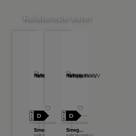
Relaterede varer
A
A
D
D
↑
↑
G
G
Produktdatablad
Produktdatablad
Smeg Køleskab m/fryseboks
Smeg Køleskab m/fryseboks
FAB28RWH5
FAB28LYW5/V