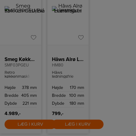
Smeg Køkkenmaskine/Blå
Hâws Alrø Ledningsfri Håndmixer
SMF03PGEU
HM80
Retro
Hâws
køkkenmaskine
ledningsfrie
fra Smeg med 10
håndmixer med
hastighedsindstillinger
elegant design
Højde
378 mm
Højde
170 mm
og
og 3 hastigheder.
sikkerhedsstop.
Bredde
405 mm
Bredde
100 mm
Dybde
221 mm
Dybde
180 mm
4.989,-
799,-
LÆG I KURV
LÆG I KURV