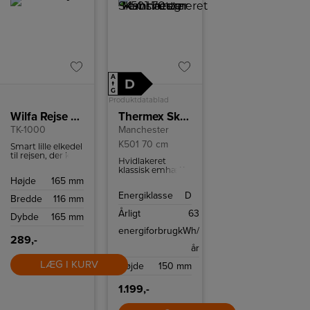
A
D
↑
G
Produktdatablad
Wilfa Rejse elkedel
Thermex Skabsintegreret emhætte
TK-1000
Manchester
K501 70 cm
Smart lille elkedel
til rejsen, der kan
Hvidlakeret
rumme 0,5 liter.
klassisk emhætte
Der medfølger
med en bredde
Højde
165 mm
rejsesæt med to
på 70 cm og tre
krus, en
Energiklasse
D
hastigheder.
Bredde
116 mm
mælkekop og to
skeer.
Årligt
63
Dybde
165 mm
energiforbrug
kWh/
289,-
år
LÆG I KURV
Højde
150 mm
1.199,-