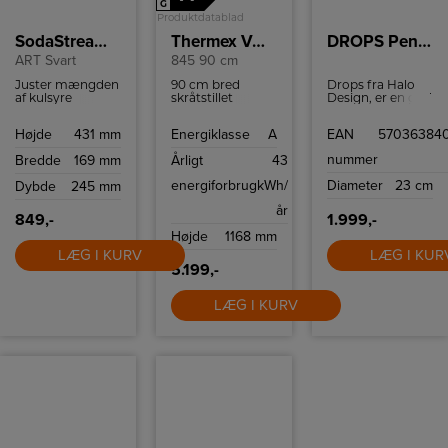
G
Produktdatablad
SodaStream Sodastream
Thermex Væghængt emhætte
DROPS Pendel Ø23 opal Glas / Alu.
ART Svart
845 90 cm
Juster mængden
90 cm bred
Drops fra Halo
af kulsyre
skråtstillet
Design, er en god
nøjagtigt efter
emhætte i stål.
klassisk pendel i
dine præferencer
Den kan betjenes
opal farvet glas,
Højde
431 mm
Energiklasse
A
EAN
57036384
og skab
med tre
som med kvalitet
kulsyreholdige
hastigheder.
er produceret i
nummer
Bredde
169 mm
Årligt
43
drikkevarer, der
Europa, netop for
er perfekte til
at kunne tilsikre
energiforbrug
kWh/
Diameter
23 cm
Dybde
245 mm
enhver lejlighed.
de rene fine linjer
denne pendel
år
besidder.
849,-
1.999,-
Højde
1168 mm
LÆG I KURV
LÆG I KUR
5.199,-
LÆG I KURV