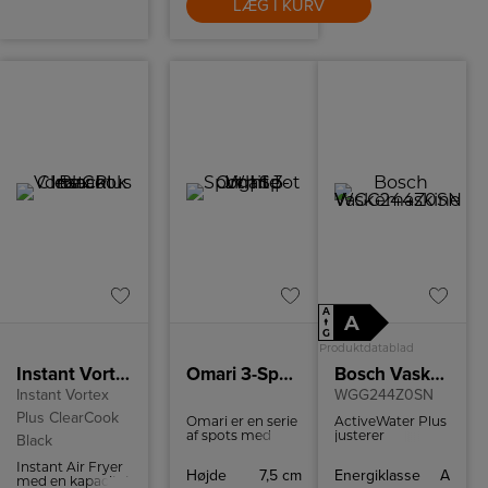
LÆG I KURV
A
A
↑
G
Produktdatablad
Instant Vortex Plus ClearCook Black
Omari 3-Spot | Spot Light | White
Bosch Vaskemaskine
Instant Vortex
WGG244Z0SN
Plus ClearCook
Omari er en serie
ActiveWater Plus
af spots med
justerer
Black
fokus på lette,
automatisk
rene og enkle
mængden af
Instant Air Fryer
Højde
7,5 cm
Energiklasse
A
nordiske linjer.
vand efter
med en kapacitet