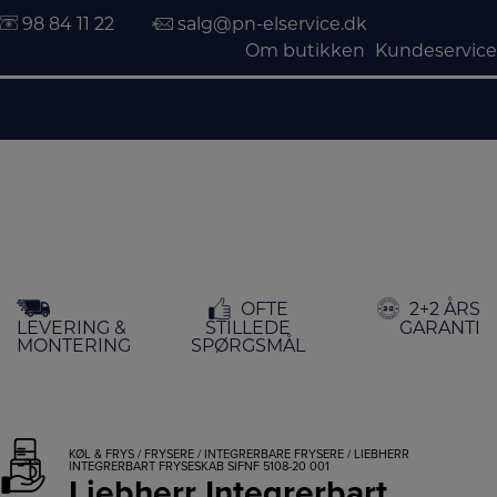
98 84 11 22
salg@pn-elservice.dk
Om butikken
Kundeservice
Hop
OFTE
2+2 ÅRS
til
LEVERING &
STILLEDE
GARANTI
indholdet
MONTERING
SPØRGSMÅL
KØL & FRYS
/
FRYSERE
/
INTEGRERBARE FRYSERE
/ LIEBHERR
INTEGRERBART FRYSESKAB SIFNF 5108-20 001
Liebherr Integrerbart