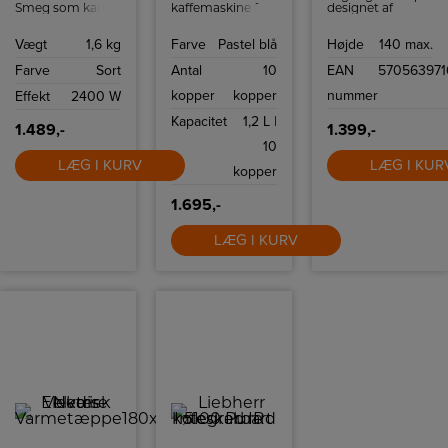
Smeg som kan
kaffemaskine fra
designet af
indeholde 1,7 liter
Smeg med
Michael
og har
kapacitet på op
Waltersdorff, er
Vægt
1,6 kg
Farve
Pastel blå
Højde
140 max.
tørkogningssikring
til 10 kopper
med integreret
samt autosluk
kaffe.
LED og
Farve
Sort
Antal
10
EAN
57056397
ved 100ºC.
lysdæmper. Giver
et fantastisk flot
kopper
kopper
nummer
Effekt
2400 W
lys og med sine 7
watt kan det
Kapacitet
1,2 L |
være en fordel at
1.489,-
1.399,-
kunne dæmpe
10
lyset til lige
LÆG I KURV
nøjagtig den
LÆG I KUR
kopper
stemning man
ønsker i rummet.
1.695,-
Vegas har en max
højde på 140
cm.Fåes i fleres
LÆG I KURV
farver og
modeller.