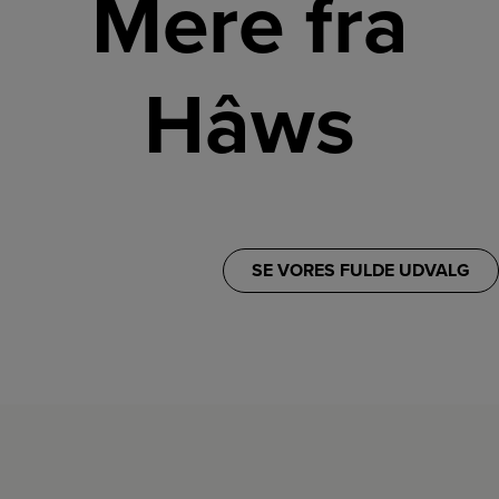
Mere fra
Hâws
SE VORES FULDE UDVALG