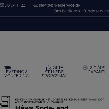
98 84 11 22
salg@pn-elservice.dk
Om butikken
Kundeservice
Hop
OFTE
2+2 ÅRS
til
LEVERING &
STILLEDE
GARANTI
indholdet
MONTERING
SPØRGSMÅL
KØKKEN
/
KØKKENMASKINER
/
DIVERSE KØKKENMASKINER
/ HÂWS SODA-
AND DANSKVANDSMASKINE SSM202185
Hâws Soda- and