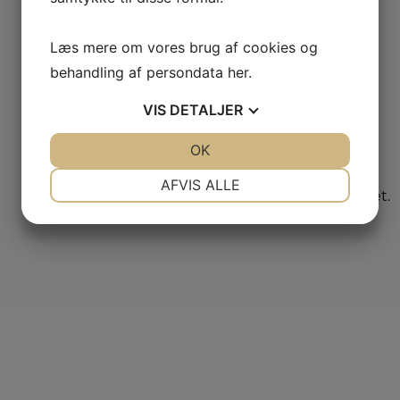
alle de kendte
varemærker.
Læs mere om vores brug af cookies og
behandling af persondata
her
.
Vi
dækker hele
VIS
DETALJER
DK
JA
NEJ
OK
JA
NEJ
Vælg mellem mange
NØDVENDIGE
PRÆFERENCER
forskellige
AFVIS ALLE
forhandlere i hele landet.
JA
NEJ
JA
NEJ
MARKETING
STATISTIK