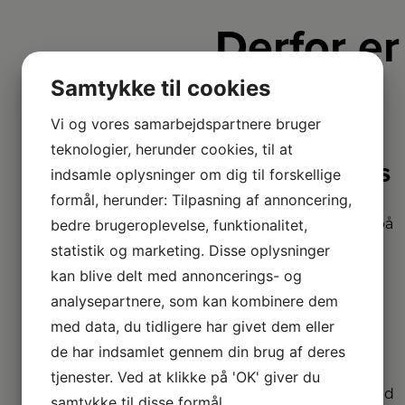
Derfor er
vi lidt
Samtykke til cookies
bedre
Vi og vores samarbejdspartnere bruger
teknologier, herunder cookies, til at
2+2 års
indsamle oplysninger om dig til forskellige
garanti
formål, herunder: Tilpasning af annoncering,
Vi har udvidet garanti på
bedre brugeroplevelse, funktionalitet,
udvalgte produkter
statistik og marketing. Disse oplysninger
– så du er sikret i 4 år.
kan blive delt med annoncerings- og
analysepartnere, som kan kombinere dem
Stort
med data, du tidligere har givet dem eller
sortiment
de har indsamlet gennem din brug af deres
Vi har et af Danmarks
tjenester. Ved at klikke på 'OK' giver du
største sortimenter med
samtykke til disse formål.