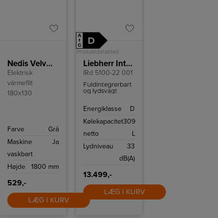
A
D
↑
G
Produktdatablad
Nedis Velvære Elektrisk Varmetæppe180x130
Liebherr Integrerbart køleskab IRd 5100 Pure
Elektrisk
IRd 5100-22 001
värmefilt
Fuldintegrerbart
og lydsvagt
180x130
køleskab med
moderne
Energiklasse
D
funktioner. Med
EasyFresh,
Kølekapacitet
309
PowerCooling og
Farve
Grå
SmartDevice-
netto
L
kompatibilitet
Maskine
Ja
kombinerer det
Lydniveau
33
praktisk
vaskbart
anvendelighed
dB(A)
med avanceret
Højde
1800 mm
teknologi og høj
brugervenlighed.
13.499,-
529,-
LÆG I KURV
LÆG I KURV