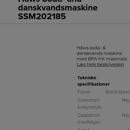
danskvandsmaskine
SSM202185
Hâws soda- &
danskvands maskine
med BPA frit materiale.
Læs hele beskrivelsen
Tekniske
specifikationer
Farve:
Black Steel
Justerbart
Nej
kulsyretryk:
Gaspatron
Nej
medfølger: