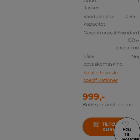
Antal
1
flasker:
Vandbeholder
0,85 L
kapacitet:
Gaspatronsystem:
Standard
CO₂-
gaspatron
Tåler
Nej
opvaskemaskine:
Se alle tekniske
specifikationer
999,-
Butikspris inkl. moms
TILFØJ TIL
KURV
FØJ
TIL
FAVORI