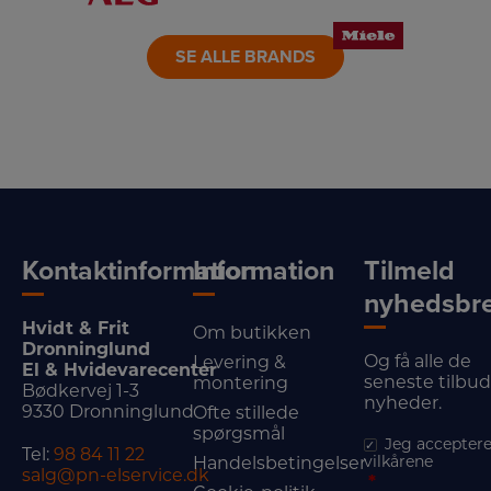
LINK
LINK
LINK
SE ALLE BRANDS
Kontaktinformation
Information
Tilmeld
nyhedsbr
Hvidt & Frit
Om butikken
Dronninglund
Og få alle de
Levering &
El & Hvidevarecenter
seneste tilbu
montering
Bødkervej 1-3
nyheder.
9330 Dronninglund
Ofte stillede
spørgsmål
Jeg acceptere
Tel:
98 84 11 22
vilkårene
Handelsbetingelser
salg@pn-elservice.dk
*