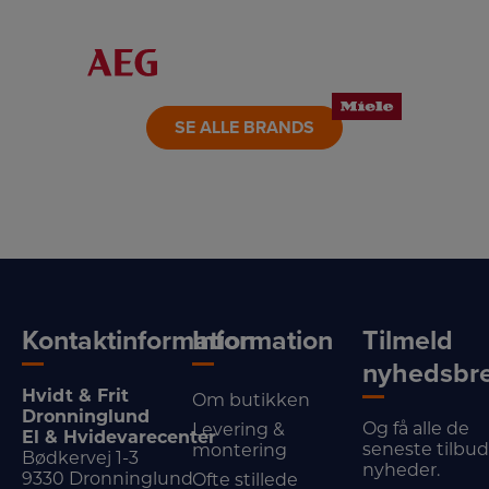
LINK
LINK
LINK
LINK
LINK
LINK
SE ALLE BRANDS
Kontaktinformation
Information
Tilmeld
nyhedsbr
Hvidt & Frit
Om butikken
Dronninglund
Og få alle de
Levering &
El & Hvidevarecenter
seneste tilbu
montering
Bødkervej 1-3
nyheder.
9330 Dronninglund
Ofte stillede