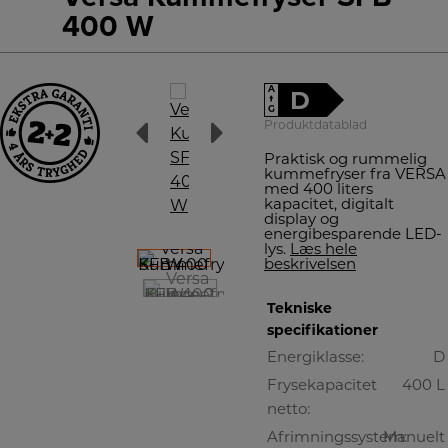
400 W
A
D
↑
G
Produktdatablad
Praktisk og rummelig
kummefryser fra VERSA
med 400 liters
kapacitet, digitalt
display og
energibesparende LED-
lys.
Læs hele
beskrivelsen
Tekniske
specifikationer
Energiklasse:
D
Frysekapacitet
400 L
netto:
Afrimningssystem:
Manuelt