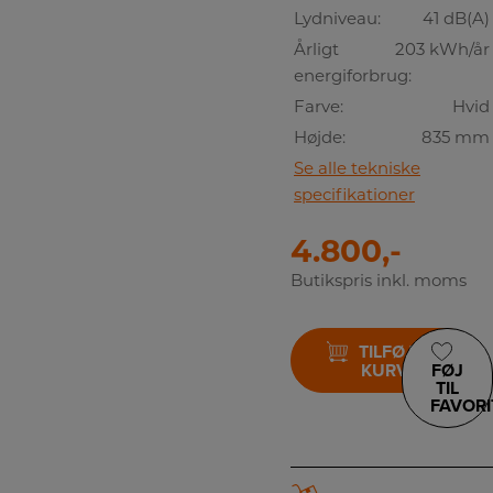
Lydniveau:
41 dB(A)
Årligt
203 kWh/år
energiforbrug:
Farve:
Hvid
Højde:
835 mm
Se alle tekniske
specifikationer
4.800,-
Butikspris inkl. moms
TILFØJ TIL
KURV
FØJ
TIL
FAVORI