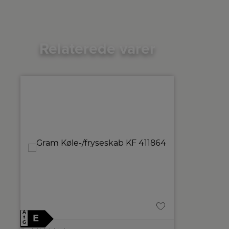
Relaterede varer
A
A
E
F
↑
↑
G
G