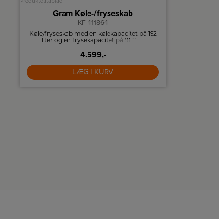
Produktdatablad
Produktdatablad
Gram Køle-/fryseskab
Gr
KF 411864
Køle/fryseskab med en kølekapacitet på 192
Hvidt køle
liter og en frysekapacitet på 91 liter.
slippe
4.599,-
LÆG I KURV