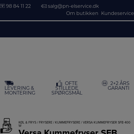
98 84 11 22
salg@pn-elservice.dk
Om butikken
Kundeservice
Hop
OFTE
2+2 ÅRS
til
LEVERING &
STILLEDE
GARANTI
indholdet
MONTERING
SPØRGSMÅL
KØL & FRYS
/
FRYSERE
/
KUMMEFRYSERE
/ VERSA KUMMEFRYSER SFB 400
W
Versa Kummefryser SFB