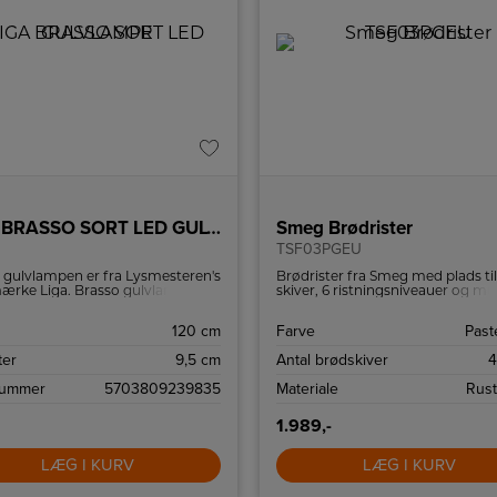
LIGA BRASSO SORT LED GULVLAMPE
Smeg Brødrister
TSF03PGEU
 gulvlampen er fra Lysmesteren's
Brødrister fra Smeg med plads til
ærke Liga. Brasso gulvlampen er
skiver, 6 ristningsniveauer og mu
kelt og funktionelt design.
for genopvarming og optøning af
 har en fleksibel arm, så man
Bagel-funktionen giver dig muli
120 cm
Farve
Past
ighed for at rette lyset i lige den
for at riste kun den ene side af br
g, man ønsker. Lampen er
ter
9,5 cm
Antal brødskiver
4
et som læselampe ved siden af
 eller lænestolen. Fodafbryder
ummer
5703809239835
Materiale
Rustf
på ledningen, der er 1,8 meter.
1.989,-
LÆG I KURV
LÆG I KURV