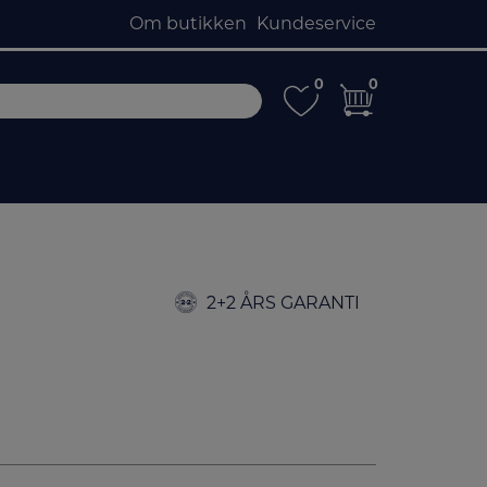
Om butikken
Kundeservice
0
0
0
0
2+2 ÅRS GARANTI