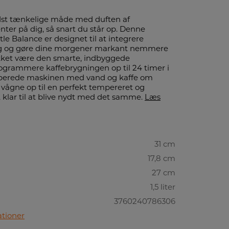
dst tænkelige måde med duften af
enter på dig, så snart du står op. Denne
tle Balance er designet til at integrere
dag og gøre dine morgener markant nemmere
kket være den smarte, indbyggede
ogrammere kaffebrygningen op til 24 timer i
forberede maskinen med vand og kaffe om
g vågne op til en perfekt tempereret og
 klar til at blive nydt med det samme.
Læs
31 cm
17,8 cm
27 cm
1,5 liter
3760240786306
ationer