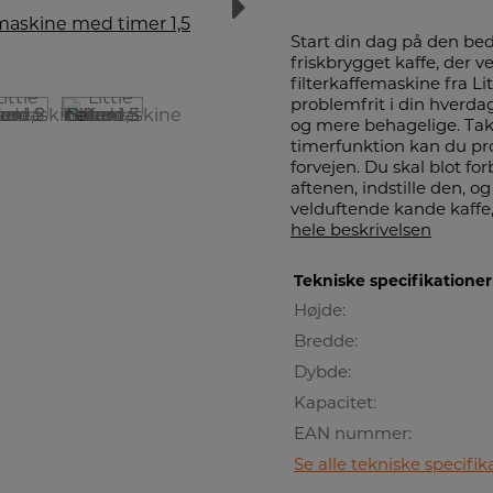
Start din dag på den be
friskbrygget kaffe, der v
filterkaffemaskine fra Lit
problemfrit i din hver
og mere behagelige. Ta
timerfunktion kan du pr
forvejen. Du skal blot 
aftenen, indstille den, o
velduftende kande kaffe,
hele beskrivelsen
Tekniske specifikationer
Højde:
Bredde:
Dybde:
Kapacitet:
EAN nummer:
Se alle tekniske specifik