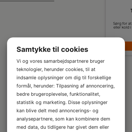
Tefal Termoflaske
Senator 0,5 L
100% væsketæt vakuumflaske med
Sørg for at
kapacitet til 0,5 liter. Praktisk krus i låget.
eller kold 
vær
179,-
LÆG I KURV
Samtykke til cookies
Vi og vores samarbejdspartnere bruger
teknologier, herunder cookies, til at
indsamle oplysninger om dig til forskellige
formål, herunder: Tilpasning af annoncering,
bedre brugeroplevelse, funktionalitet,
statistik og marketing. Disse oplysninger
kan blive delt med annoncerings- og
analysepartnere, som kan kombinere dem
med data, du tidligere har givet dem eller