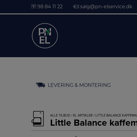
98 84 11 22
salg@pn-elservice.dk
Hop
LEVERING & MONTERING
til
indholdet
ALLE TILBUD
/
EL ARTIKLER
/ LITTLE BALANCE KAFFEMAS
Little Balance kaffem