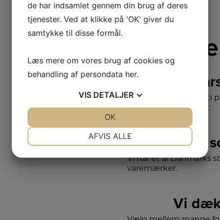
de har indsamlet gennem din brug af deres
tjenester. Ved at klikke på 'OK' giver du
samtykke til disse formål.
Derfor e
Læs mere om vores brug af cookies og
behandling af persondata
her
.
2+2 år
VIS
DETALJER
Vi har udvidet garanti 
– så du er sikret i 4 år.
JA
NEJ
OK
JA
NEJ
NØDVENDIGE
PRÆFERENCER
AFVIS ALLE
Stort 
JA
NEJ
JA
NEJ
Vi har et af Danmarks s
MARKETING
STATISTIK
varemærker.
Vi dæk
Vælg mellem mange for