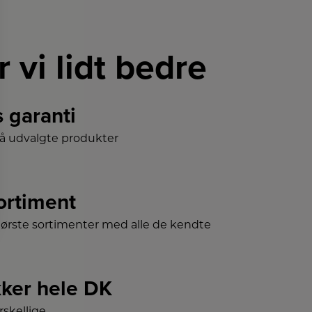
r vi lidt bedre
s garanti
på udvalgte produkter
sortiment
tørste sortimenter med alle de kendte
ker hele DK
skellige