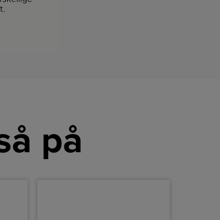
t.
så på