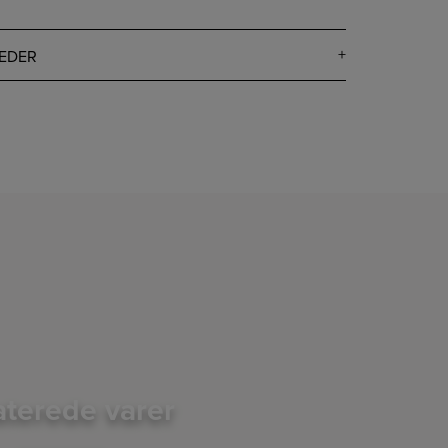
EDER
aterede varer