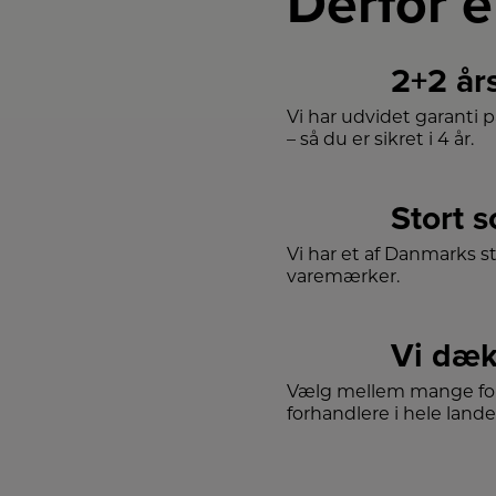
Derfor e
ke
d
v
D
2+2 år
fo
Vi har udvidet garanti 
– så du er sikret i 4 år.
m
l
sa
f
Stort 
fu
in
Vi har et af Danmarks s
i 
Me
varemærker.
lu
d
mu
fo
Vi dæk
sk
u
Vælg mellem mange for
forhandlere i hele lande
in
D
h
lo
de