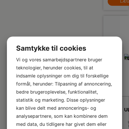
LÆG
e
in
L
ly
Gi
fa
f
o
s
wa
de
en
Samtykke til cookies
at
d
ly
Vi og vores samarbejdspartnere bruger
nø
teknologier, herunder cookies, til at
st
indsamle oplysninger om dig til forskellige
øn
ru
formål, herunder: Tilpasning af annoncering,
h
bedre brugeroplevelse, funktionalitet,
hø
statistik og marketing. Disse oplysninger
c
i
kan blive delt med annoncerings- og
fa
mo
analysepartnere, som kan kombinere dem
med data, du tidligere har givet dem eller