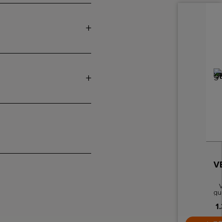
gu
de
1
M
Wa