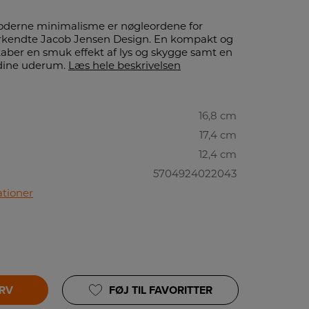
oderne minimalisme er nøgleordene for
erkendte Jacob Jensen Design. En kompakt og
aber en smuk effekt af lys og skygge samt en
dine uderum.
Læs hele beskrivelsen
16,8 cm
17,4 cm
12,4 cm
5704924022043
ationer
URV
FØJ TIL FAVORITTER