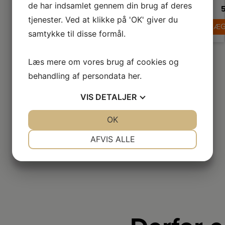
p
de har indsamlet gennem din brug af deres
fr
5
D
tjenester. Ved at klikke på 'OK' giver du
LÆG
fo
samtykke til disse formål.
r
in
d
te
Læs mere om vores brug af cookies og
Pl
behandling af persondata
her
.
de
ud
VIS
DETALJER
M
Wa
JA
NEJ
OK
JA
NEJ
d
p
NØDVENDIGE
PRÆFERENCER
AFVIS ALLE
fo
d
ha
JA
NEJ
JA
NEJ
v
MARKETING
STATISTIK
sk
ny
d
l
b
i