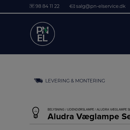
98 84 11 22
salg@pn-elservice.dk
Hop
LEVERING & MONTERING
til
indholdet
BELYSNING
/
UDENDØRSLAMPE
/ ALUDRA VÆGLAMPE S
Aludra Væglampe Sea