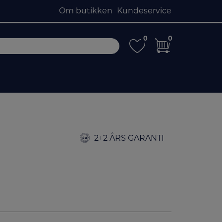
Om butikken
Kundeservice
0
0
0
0
2+2 ÅRS GARANTI