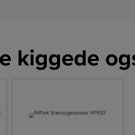
l
ru
sa
ref
ba
og
p
og
be
e kiggede og
på
v
g
m
få
de
st
De
l
de
i 
fa
f
m
m
d
e