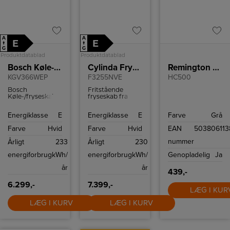
A
A
E
E
↑
↑
G
G
Produktdatablad
Produktdatablad
Bosch Køle-/fryseskab
Cylinda Fryseskab
Remington Hårklipper
KGV366WEP
F3255NVE
HC500
Bosch
Fritstående
Køle-/fryseskab
fryseskab fra
med en
Cylinda med
kølekapacitet til
automatisk
Energiklasse
E
Energiklasse
E
Farve
Grå
214 L og
afrimning og 226
frysekapacitet på
liter
Farve
Hvid
Farve
Hvid
EAN
503806113
94 L.
frysevolumen.
nummer
Årligt
233
Årligt
230
energiforbrug
kWh/
energiforbrug
kWh/
Genopladelig
Ja
år
år
439,-
6.299,-
7.399,-
LÆG I KUR
LÆG I KURV
LÆG I KURV