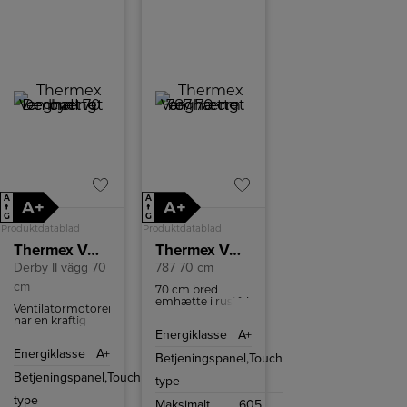
A
A
A+
A+
↑
↑
G
G
Produktdatablad
Produktdatablad
Thermex Væghængt emhætte Derby II 70 cm
Thermex Væghængt emhætte
Derby II vägg 70
787 70 cm
cm
70 cm bred
emhætte i rustfri
Ventilatormotoren
stål og med 4
har en kraftig
hastigheder at
kapacitet på op
Energiklasse
A+
vælge mellem.
til 610 m³/t, som
Energiklasse
A+
hurtigt og
Betjeningspanel,
Touch
effektivt fjerner
Betjeningspanel,
Touch
madlavningsdampe
type
og lugte fra dit
type
køkken.
Maksimalt
605