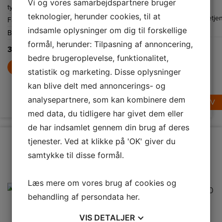
Vi og vores samarbejdspartnere bruger
fleksibel og
perfekt under
Energiklasse
B
rustfri. Blæseren
type
knapper
Betjeningspanel,
Knapper
effektiv
skabe i mindre
er 60 cm bred og
teknologier, herunder cookies, til at
madlavning i
køkkener eller i
Betjeningspanel,
Betje
har to
Farve
Sort
type
moderne
køkkener, hvor
hastigheder og
køkkener.
pladsen er
indsamle oplysninger om dig til forskellige
type
energibesparende
Bredde
590 mm
Maksimalt
210
begrænset.
LED-belysning, 2
formål, herunder: Tilpasning af annoncering,
Maksimalt
335
udsugningsluft
x 2 W.
3.999,-
udsugningsluft
bedre brugeroplevelse, funktionalitet,
(m3/h)
LÆG I KURV
(m3/h)
statistik og marketing. Disse oplysninger
1.099,-
1.299,-
kan blive delt med annoncerings- og
LÆG I KURV
analysepartnere, som kan kombinere dem
LÆG I KURV
med data, du tidligere har givet dem eller
de har indsamlet gennem din brug af deres
tjenester. Ved at klikke på 'OK' giver du
samtykke til disse formål.
Læs mere om vores brug af cookies og
behandling af persondata
her
.
VIS
DETALJER