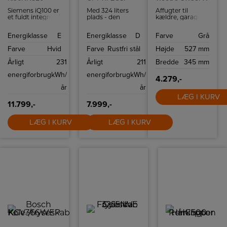
Siemens iQ100 er
Med 324 liters
Affugter til
et fuldt integreret
plads - den
kældre, garager
køle/fryseskab,
største i sin
og lofter. Få styr
der ikke kun
klasse - har du
på fugt, skimmel
Energiklasse
E
Energiklasse
D
Farve
Grå
falder fint ind i dit
masser af plads
og ubehagelige
køkken, men
til al din
lugte i kolde rum
Farve
Hvid
Farve
Rustfri stål
Højde
527 mm
som også sørger
yndlingsmad.
med Wood's
for friskheden og
SW38FX-
Årligt
231
Årligt
211
Bredde
345 mm
holdbarheden af
affugter. Den
din mad på en
affugter op til 19
energiforbrug
kWh/
energiforbrug
kWh/
fantastisk måde.
liter om dagen
4.279,-
og sikrer hurtigt
år
år
et tørt og
behageligt miljø,
LÆG I KURV
selv ved lave
11.799,-
7.999,-
temperaturer.
LÆG I KURV
LÆG I KURV