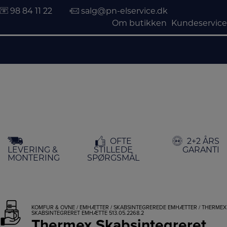
98 84 11 22
salg@pn-elservice.dk
Om butikken
Kundeservice
Hop
OFTE
2+2 ÅRS
til
LEVERING &
STILLEDE
GARANTI
indholdet
MONTERING
SPØRGSMÅL
KOMFUR & OVNE
/
EMHÆTTER
/
SKABSINTEGREREDE EMHÆTTER
/ THERMEX
SKABSINTEGRERET EMHÆTTE 513.05.2268.2
Thermex Skabsintegreret