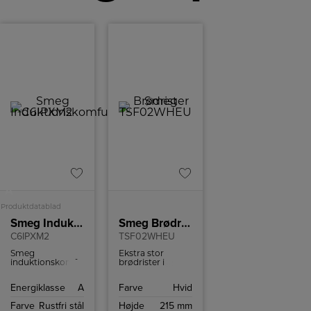
A
Produktdatablad
Smeg Induktionskomfur
Smeg Brødrister
C6IPXM2
TSF02WHEU
Smeg
Ekstra stor
induktionskomfur
brødrister i
med en kapacitet
retrostil fra
på 70 L.
italienske Smeg
Energiklasse
A
Farve
Hvid
med plads til 4
skiver brød.
Farve
Rustfri stål
Højde
215 mm
Brødristeren har