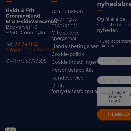
nyhedsbr
Hvidt & Frit
Om butikken
Dronninglund
Og få alle de
Levering &
El & Hvidevarecenter
seneste tilbu
montering
Bødkervej 1-3
nyheder.
9330 Dronninglund
Ofte stillede
spørgsmål
Jeg acceptere
Tel:
98 84 11 22
vilkårene
Handelsbetingelser
salg@pn-elservice.dk
*
Cookie-politik
CVR nr.: 33773595
Cookie indstillinger
Persondatapolitik
*
Kundeservice
Digital
fortrydelsesformular
Jeg er
ikke en
robot