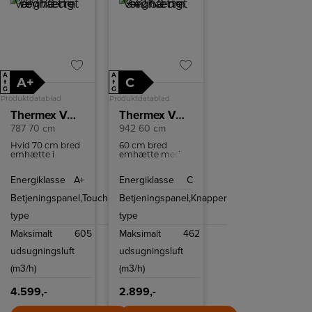
A
A
A+
C
↑
↑
G
G
Produktdatablad
Produktdatablad
Thermex Væghængt emhætte
Thermex Væghængt emhætte
787 70 cm
942 60 cm
Hvid 70 cm bred
60 cm bred
emhætte i
emhætte med
klassisk design
tre
og med 4
hastighedsniveauer.
Energiklasse
A+
Energiklasse
C
hastigheder at
vælge mellem.
Betjeningspanel,
Touch
Betjeningspanel,
Knapper
type
type
Maksimalt
605
Maksimalt
462
udsugningsluft
udsugningsluft
(m3/h)
(m3/h)
4.599,-
2.899,-