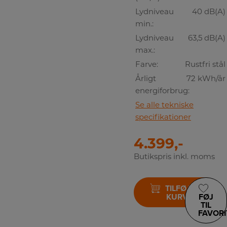
Lydniveau
40 dB(A)
min.:
Lydniveau
63,5 dB(A)
max.:
Farve:
Rustfri stål
Årligt
72 kWh/år
energiforbrug:
Se alle tekniske
specifikationer
4.399,-
Butikspris inkl. moms
TILFØJ TIL
KURV
FØJ
TIL
FAVORI