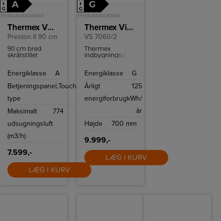
A
G
↑
↑
G
G
Produktdatablad
Produktdatablad
Thermex Væghængt emhætte
Thermex Vinkøleskab
Preston II 90 cm
VS 7060/2
90 cm bred
Thermex
skråtstillet
indbygningsvinskab
emhætte i
med plads til 30
elegant sort og
flasker. Det har to
Energiklasse
A
Energiklasse
G
rustfri stål
kølezoner, UV-
design. Den
beskyttet glas og
Betjeningspanel,
Touch
Årligt
125
betjenes med
vibrationsdæmpet
touch og har fire
kompressor,
type
energiforbrug
kWh/
hastigheder.
ideelt til både
hvidvin og
år
Maksimalt
774
rødvin.
udsugningsluft
Højde
700 mm
(m3/h)
9.999,-
7.599,-
LÆG I KURV
LÆG I KURV