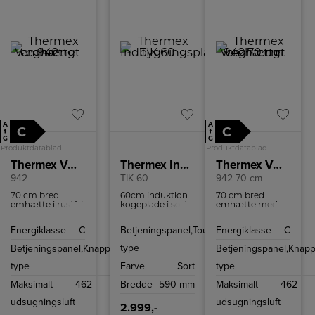
A
A
C
C
↑
↑
G
G
Produktdatablad
Produktdatablad
Thermex Væghængt emhætte
Thermex Indbygningsplade
Thermex Væghængt emhætte
942
TIK 60
942 70 cm
70 cm bred
60cm induktion
70 cm bred
emhætte i rustfri
kogeplade i sort
emhætte med
stål med
glas med fire
tre hastigheder.
indbygget
kraftfulde zoner,
Energiklasse
C
Betjeningspanel,
Touch
Energiklasse
C
motor. Den kan
glas touch
betjenes med 3
betjening og
type
Betjeningspanel,
Knapper
Betjeningspanel,
Knapp
hastigheder.
børnesikring –
perfekt til det
type
Farve
Sort
type
moderne køkken.
Maksimalt
462
Bredde
590 mm
Maksimalt
462
udsugningsluft
udsugningsluft
2.999,-