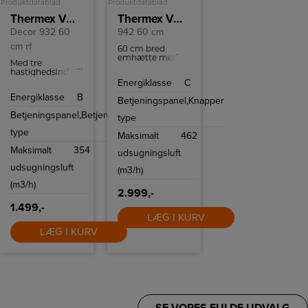
Produktdatablad
Produktdatablad
Thermex Væghængt emhætte
Thermex Væghængt emhætte
Decor 932 60
942 60 cm
cm rf
60 cm bred
emhætte med
Med tre
tre
hastighedsindstillinger
hastighedsniveauer.
kan du tilpasse
Energiklasse
C
dine behov.
Energiklasse
B
Ventilatoren har
Betjeningspanel,
Knapper
en maksimal
Betjeningspanel,
Betjeningsknapper
luftmængde på
type
354 m³/t, hvilket
type
effektivt fjerner
Maksimalt
462
mad og damp fra
Maksimalt
354
køkkenet. Den
udsugningsluft
indbyggede
udsugningsluft
(m3/h)
motor og Ø 150
mm
(m3/h)
kanaltilslutning
2.999,-
sikrer optimal
luftcirkulation.
1.499,-
LÆG I KURV
LÆG I KURV