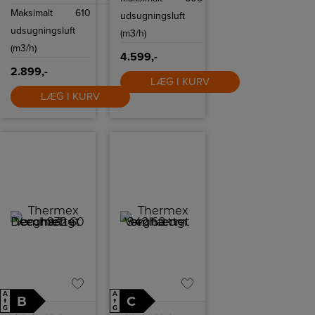
Maksimalt
610
udsugningsluft
udsugningsluft
(m3/h)
(m3/h)
4.599,-
2.899,-
LÆG I KURV
LÆG I KURV
A
A
B
C
↑
↑
G
G