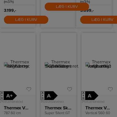
(m3/h)
(m3/h)
LÆG I KURV
3.199,-
3.099,-
LÆG I KURV
LÆG I KURV
A
A
A
A+
A
A
↑
↑
↑
G
G
G
Produktdatablad
Produktdatablad
Produktdatablad
Thermex Væghængt emhætte
Thermex Skabsintegreret emhætte
Thermex Væghængt emhætte cm
787 60 cm
Super Silent GT
Vertical 560 60