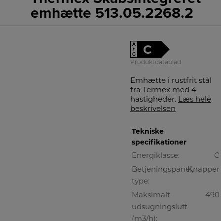
emhætte 513.05.2268.2
A
C
↑
G
Produktdatablad
Emhætte i rustfrit stål
fra Termex med 4
hastigheder.
Læs hele
beskrivelsen
Tekniske
specifikationer
Energiklasse:
C
Betjeningspanel,
Knapper
type:
Maksimalt
490
udsugningsluft
(m3/h):