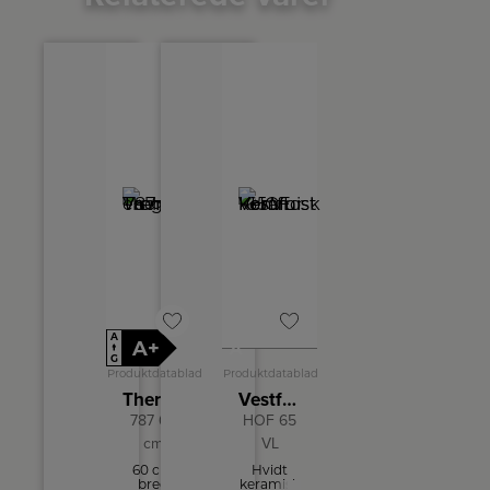
A
A+
A
↑
G
Produktdatablad
Produktdatablad
Thermex Væghængt emhætte
Vestfrost Keramisk komfur
787 60
HOF 65
cm
VL
60 cm
Hvidt
bred
keramisk