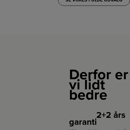
SE VORES FULDE UDVALG
Derfor er
vi lidt
bedre
2+2 års
garanti