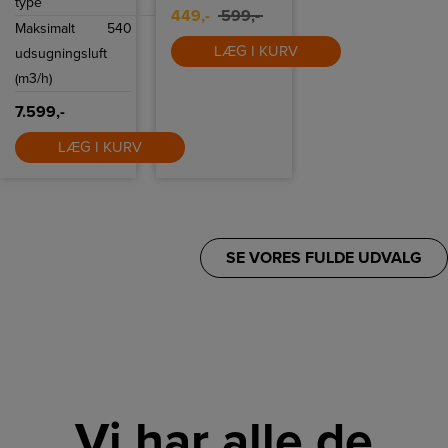
type
Premium
449,-
599,-
rejsepose og
Maksimalt
540
Brugervejledning
LÆG I KURV
udsugningsluft
(m3/h)
7.599,-
LÆG I KURV
SE VORES FULDE UDVALG
Vi har alle de