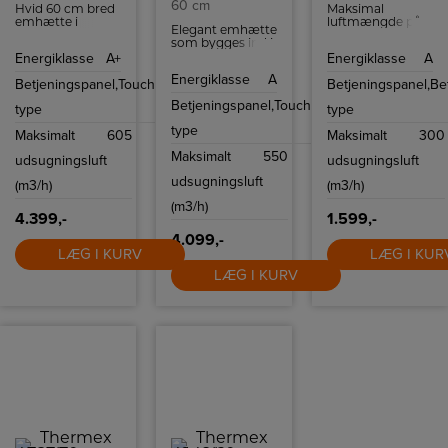
60 cm
Hvid 60 cm bred
Maksimal
emhætte i
luftmængde på
Elegant emhætte
klassisk design
300 m³/t og tre
som bygges ind i
og med 4
hastighedsindstillin
et skab over
Energiklasse
A+
Energiklasse
A
hastigheder at
kan denne
kogesektionen.
vælge mellem.
blæser effektivt
Energiklasse
A
Betjeningspanel,
Touch
Betjeningspanel,
Be
fjerne mad og
damp. På trods
Betjeningspanel,
Touch
type
type
af sin kraftfulde
ydeevne har
type
Maksimalt
605
Maksimalt
300
ventilatoren et
lavt støjniveau på
Maksimalt
550
udsugningsluft
udsugningsluft
blot 55 dB ved
laveste
udsugningsluft
(m3/h)
(m3/h)
hastighed, hvilket
sikrer et
(m3/h)
4.399,-
behageligt
1.599,-
køkkenmiljø.
4.099,-
LÆG I KURV
LÆG I KUR
LÆG I KURV