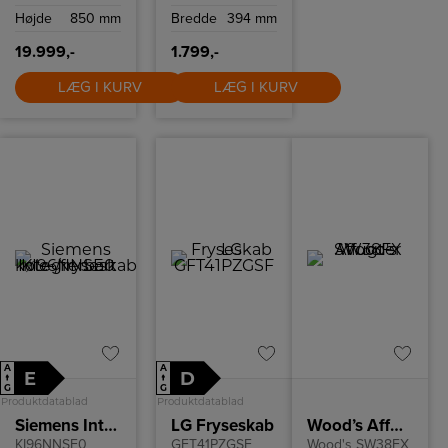
6
Højde
850 mm
Bredde
394 mm
ristningsindstillinger
og high-lift
funktion.
19.999,-
1.799,-
LÆG I KURV
LÆG I KURV
A
A
E
D
↑
↑
G
G
Produktdatablad
Produktdatablad
Siemens Integrerbart køle-/fryseskab
LG Fryseskab
Wood’s Affugter SW38FX
KI96NNSE0
GFT41PZGSF
Wood's SW38FX