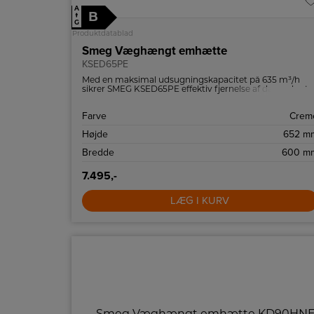
A
B
↑
G
Produktdatablad
Smeg Væghængt emhætte
KSED65PE
Med en maksimal udsugningskapacitet på 635 m³/h
sikrer SMEG KSED65PE effektiv fjernelse af damp, lugt
og fedt under madlavningen. Denne emhætte er ideel
til både store og små køkkener, hvor god ventilation er
Farve
Crem
afgørende for et sundt madlavningsmiljø.
Højde
652 m
Bredde
600 m
7.495,-
LÆG I KURV