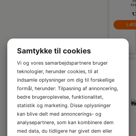
M
br
fr
1
i 5
s
LÆG
Br
Ba
fu
Samtykke til cookies
op
Vi og vores samarbejdspartnere bruger
teknologier, herunder cookies, til at
indsamle oplysninger om dig til forskellige
formål, herunder: Tilpasning af annoncering,
bedre brugeroplevelse, funktionalitet,
statistik og marketing. Disse oplysninger
kan blive delt med annoncerings- og
analysepartnere, som kan kombinere dem
med data, du tidligere har givet dem eller