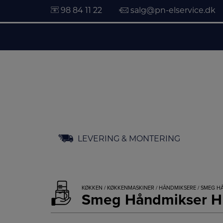
98 84 11 22
salg@pn-elservice.dk
Hop
LEVERING & MONTERING
til
indholdet
KØKKEN
/
KØKKENMASKINER
/
HÅNDMIKSERE
/ SMEG H
Smeg Håndmikser 