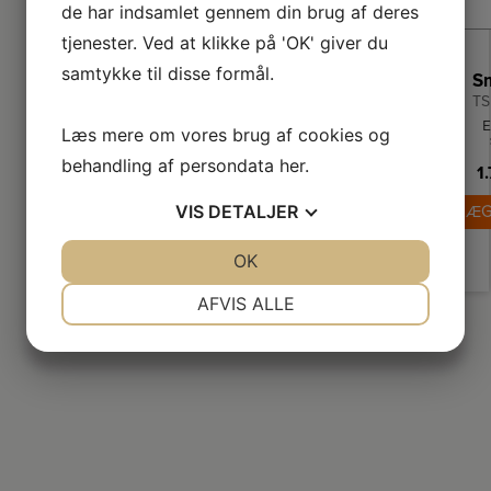
de har indsamlet gennem din brug af deres
tjenester. Ved at klikke på 'OK' giver du
samtykke til disse formål.
TS
E
Læs mere om vores brug af cookies og
br
behandling af persondata
her
.
1
i r
ita
VIS
DETALJER
LÆG
pl
4 
JA
NEJ
OK
JA
NEJ
Br
NØDVENDIGE
PRÆFERENCER
AFVIS ALLE
ris
og
JA
NEJ
JA
NEJ
fu
MARKETING
STATISTIK