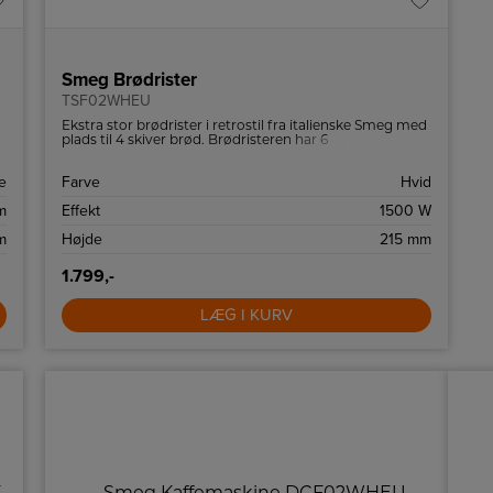
Smeg Brødrister
TSF02WHEU
Ekstra stor brødrister i retrostil fra italienske Smeg med
plads til 4 skiver brød. Brødristeren har 6
ristningsindstillinger og high-lift funktion.
e
Farve
Hvid
m
Effekt
1500 W
m
Højde
215 mm
1.799,-
LÆG I KURV