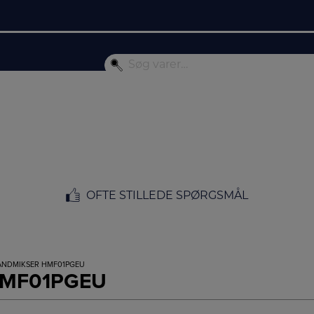
OFTE STILLEDE SPØRGSMÅL
ÅNDMIKSER HMF01PGEU
HMF01PGEU