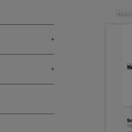
Rel
TS