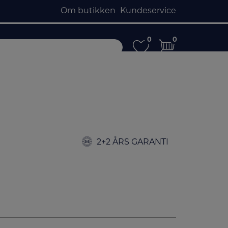
Om butikken
Kundeservice
0
0
0
0
2+2 ÅRS GARANTI