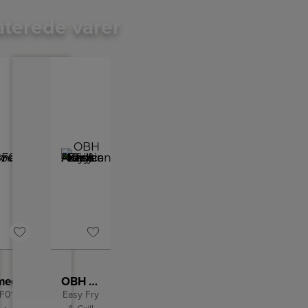
aterede varer
Smeg Brødrister
OBH Nordica Airfryer
F01BLMEU
Easy Fry