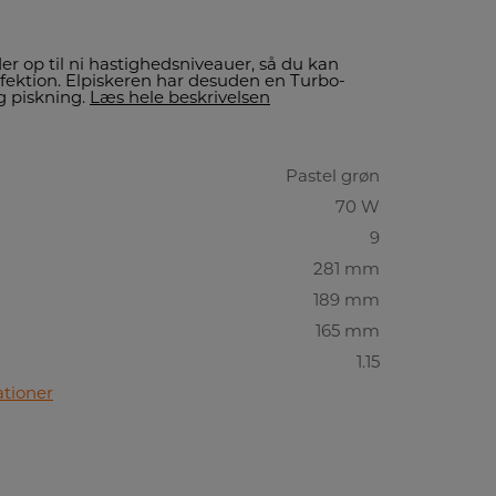
 op til ni hastighedsniveauer, så du kan
erfektion. Elpiskeren har desuden en Turbo-
ig piskning.
Læs hele beskrivelsen
Pastel grøn
70 W
9
281 mm
189 mm
165 mm
1.15
ationer