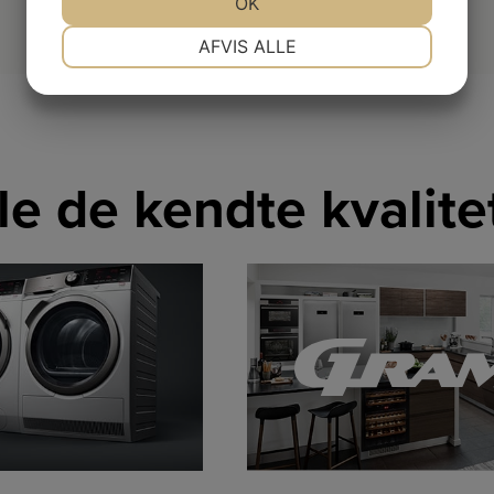
JA
NEJ
OK
JA
NEJ
NØDVENDIGE
PRÆFERENCER
AFVIS ALLE
JA
NEJ
JA
NEJ
MARKETING
STATISTIK
lle de kendte kvalit
LINK