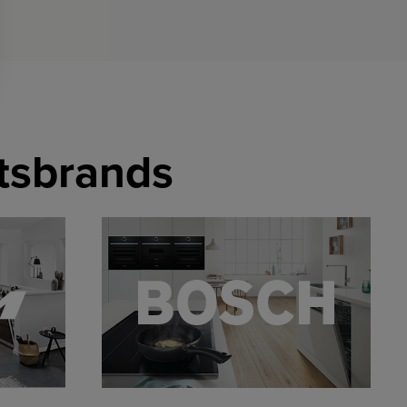
etsbrands
LINK