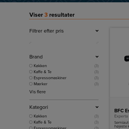
Viser
3
resultater
Filtrer efter pris
,-
,-
Brand
Køkken
(3)
Kaffe & Te
(3)
Espressomaskiner
(3)
Mærker
(3)
Vis flere
Kategori
BFC E
Køkken
(3)
Experta
Kaffe & Te
(3)
Semiaut
højeste 
Espressomaskiner
(3)