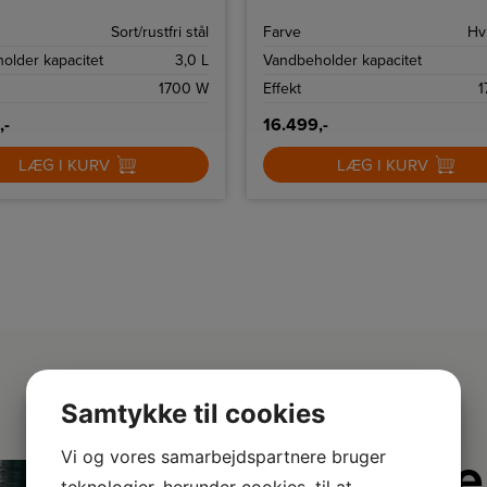
et af en ekstraordinær
resultatet af en ekstraordinær
gning.
kaffebrygning.
Sort/rustfri stål
Farve
Hv
older kapacitet
3,0 L
Vandbeholder kapacitet
1700 W
Effekt
1
,-
16.499,-
LÆG I KURV
LÆG I KURV
Samtykke til cookies
Vi og vores samarbejdspartnere bruger
Derfor e
teknologier, herunder cookies, til at