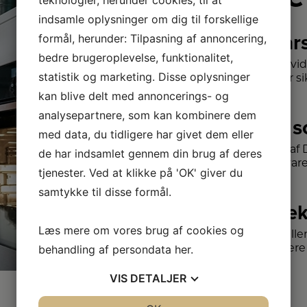
indsamle oplysninger om dig til forskellige
2+2 år
formål, herunder: Tilpasning af annoncering,
bedre brugeroplevelse, funktionalitet,
Vi har udvi
statistik og marketing. Disse oplysninger
– så du er sik
kan blive delt med annoncerings- og
analysepartnere, som kan kombinere dem
Stort 
med data, du tidligere har givet dem eller
Vi har et a
de har indsamlet gennem din brug af deres
kendte var
tjenester. Ved at klikke på 'OK' giver du
samtykke til disse formål.
Vi dæk
Læs mere om vores brug af cookies og
Vælg melle
behandling af persondata
her
.
forhandlere 
VIS
DETALJER