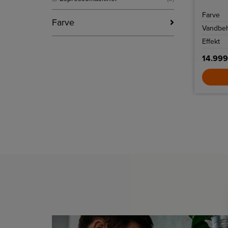
resultat
kaffebry
Farve
Farve
Vandbeh
Effekt
14.999