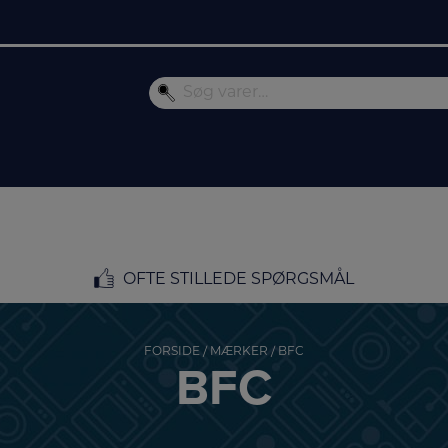
OFTE STILLEDE SPØRGSMÅL
FORSIDE
/
MÆRKER
/ BFC
BFC