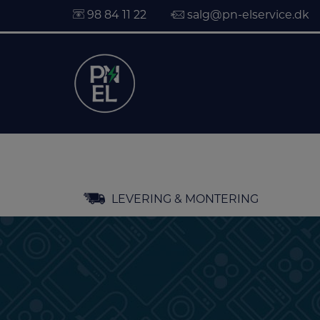
98 84 11 22
salg@pn-elservice.dk
Hop
LEVERING & MONTERING
til
indholdet