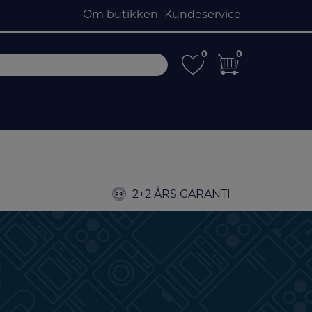
Om butikken
Kundeservice
0
0
0
0
2+2 ÅRS GARANTI