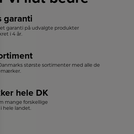
s garanti
det garanti på udvalgte produkter
ret i 4 år.
sortiment
f Danmarks største sortimenter med alle de
emærker.
ker hele DK
m mange forskellige
i hele landet.