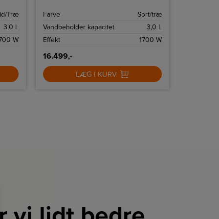
resultatet af en ekstraordinær
kaffebrygning.
id/Træ
Farve
Sort/træ
3,0 L
Vandbeholder kapacitet
3,0 L
700 W
Effekt
1700 W
16.499,-
LÆG I KURV
r vi lidt bedre