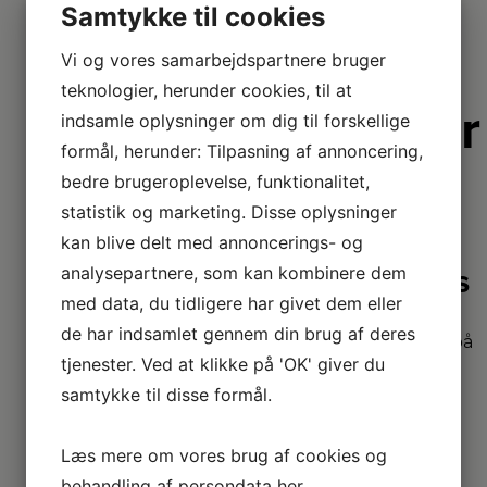
Samtykke til cookies
Vi og vores samarbejdspartnere bruger
teknologier, herunder cookies, til at
Derfor er
indsamle oplysninger om dig til forskellige
vi lidt
formål, herunder: Tilpasning af annoncering,
bedre brugeroplevelse, funktionalitet,
bedre
statistik og marketing. Disse oplysninger
kan blive delt med annoncerings- og
analysepartnere, som kan kombinere dem
2+2 års
garanti
med data, du tidligere har givet dem eller
de har indsamlet gennem din brug af deres
Vi har udvidet garanti på
tjenester. Ved at klikke på 'OK' giver du
udvalgte produkter
– så du er sikret i 4 år.
samtykke til disse formål.
Læs mere om vores brug af cookies og
Stort
behandling af persondata
her
.