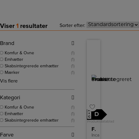
Viser
1
resultater
Sorter efter:
Brand
Komfur & Ovne
(1)
Emhætter
(1)
Skabsintegrerede emhætter
(1)
Mærker
(1)
Vis flere
Kategori
Komfur & Ovne
(1)
A
Emhætter
(1)
D
↑
G
Skabsintegrerede emhætter
(1)
Produktdatablad
Franke Skabsintegreret emhætte
Farve
Inca