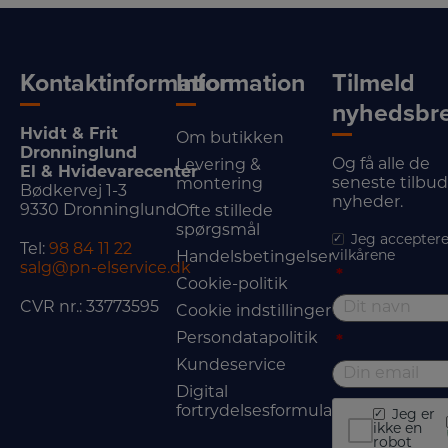
Kontaktinformation
Information
Tilmeld
nyhedsbr
Hvidt & Frit
Om butikken
Dronninglund
Og få alle de
Levering &
El & Hvidevarecenter
seneste tilbu
montering
Bødkervej 1-3
nyheder.
9330 Dronninglund
Ofte stillede
spørgsmål
Jeg acceptere
Tel:
98 84 11 22
vilkårene
Handelsbetingelser
salg@pn-elservice.dk
*
Cookie-politik
CVR nr.: 33773595
Cookie indstillinger
Persondatapolitik
*
Kundeservice
Digital
fortrydelsesformular
Jeg er
ikke en
robot