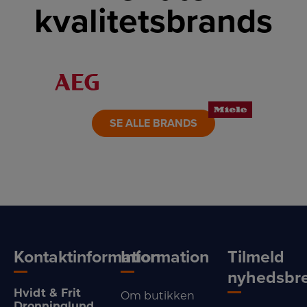
kvalitetsbrands
LINK
LINK
LINK
LINK
LINK
LINK
SE ALLE BRANDS
Kontaktinformation
Information
Tilmeld
nyhedsbr
Hvidt & Frit
Om butikken
Dronninglund