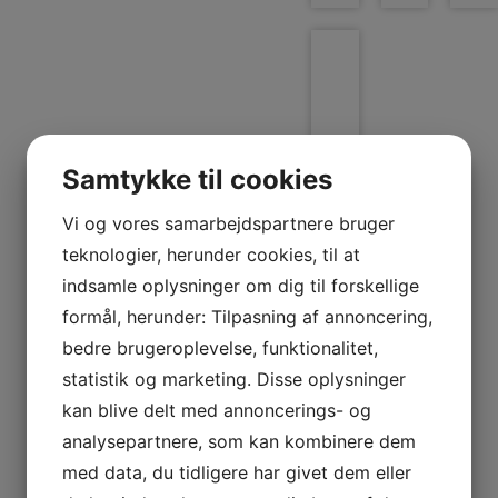
eller
gel,
hvis
du
ønsker
det.
Samtykke til cookies
Vi og vores samarbejdspartnere bruger
teknologier, herunder cookies, til at
indsamle oplysninger om dig til forskellige
formål, herunder: Tilpasning af annoncering,
bedre brugeroplevelse, funktionalitet,
Panasonic Trimmer
ER-
statistik og marketing. Disse oplysninger
SB40-
kan blive delt med annoncerings- og
K803
analysepartnere, som kan kombinere dem
Skægtrimmeren
rengøres
med data, du tidligere har givet dem eller
nemt
under