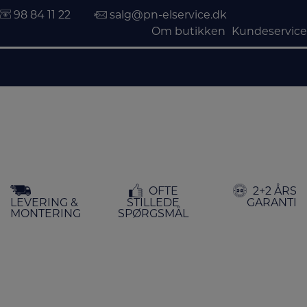
98 84 11 22
salg@pn-elservice.dk
Om butikken
Kundeservice
Hop
OFTE
2+2 ÅRS
til
LEVERING &
STILLEDE
GARANTI
indholdet
MONTERING
SPØRGSMÅL
FORSIDE
/
MÆRKER
/ PANASONIC
Panasonic