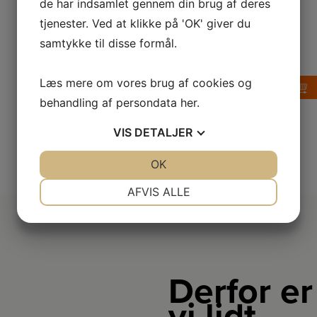
Farve
Sort
de har indsamlet gennem din brug af deres
rindende
vand
Genopladelig
Ja
efter
tjenester. Ved at klikke på 'OK' giver du
brug.
Vandtæt
Ja
samtykke til disse formål.
1.329,-
Læs mere om vores brug af cookies og
LÆG I KURV
behandling af persondata
her
.
VIS
DETALJER
JA
NEJ
OK
JA
NEJ
NØDVENDIGE
PRÆFERENCER
AFVIS ALLE
JA
NEJ
JA
NEJ
MARKETING
STATISTIK
Derfor er
vi lidt