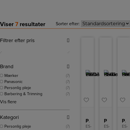
Viser
7
resultater
Sorter efter:
Filtrer efter pris
,-
,-
Brand
Mærker
(7)
Panasonic
(7)
Personlig pleje
(7)
Barbering & Trimning
(7)
Vis flere
Kategori
Panasonic Barbermaskine
Panasonic Barbermaskine
Panasonic Barbermaskine
Personlig pleje
(7)
ES-
ES-
ES-