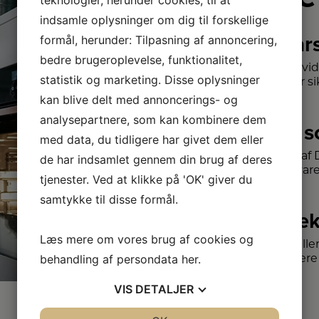
indsamle oplysninger om dig til forskellige
2+2 år
formål, herunder: Tilpasning af annoncering,
bedre brugeroplevelse, funktionalitet,
Vi har udvi
statistik og marketing. Disse oplysninger
– så du er sik
kan blive delt med annoncerings- og
analysepartnere, som kan kombinere dem
Stort 
med data, du tidligere har givet dem eller
Vi har et a
de har indsamlet gennem din brug af deres
kendte var
tjenester. Ved at klikke på 'OK' giver du
samtykke til disse formål.
Vi dæk
Læs mere om vores brug af cookies og
Vælg melle
forhandlere 
behandling af persondata
her
.
VIS
DETALJER