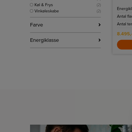
Køl & Frys
(2)
Energik
Vinkøleskabe
(2)
Antal fl
Farve
Antal t
8.495,
Energiklasse