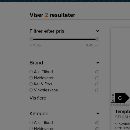
Viser
2
resultater
Filtrer efter pris
4.700
,-
8.495
,-
Brand
Alle Tilbud
(2)
Hvidevarer
(2)
Køl & Frys
(2)
Vinkøleskabe
(2)
A
G
Vis flere
↑
G
Produktdata
Kategori
STHLM 
Alle Tilbud
(2)
Vinkøle
temperat
Hvidevarer
(2)