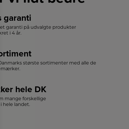
s garanti
det garanti på udvalgte produkter
ret i 4 år.
sortiment
f Danmarks største sortimenter med alle de
emærker.
ker hele DK
m mange forskellige
i hele landet.