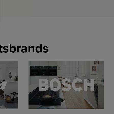
etsbrands
LINK