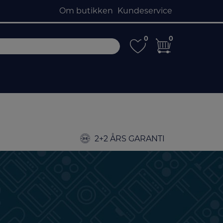
Om butikken
Kundeservice
0
0
0
0
2+2 ÅRS GARANTI