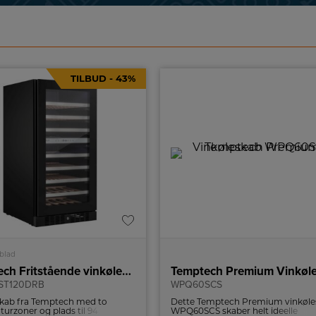
TILBUD - 43%
blad
Temptech Fritstående vinkøleskab
ST120DRB
WPQ60SCS
skab fra Temptech med to
Dette Temptech Premium vinkøle
urzoner og plads til 94 flasker
WPQ60SCS skaber helt ideelle