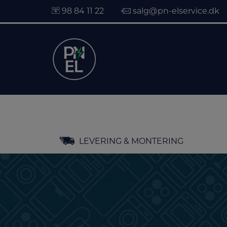
98 84 11 22
salg@pn-elservice.dk
Hop
LEVERING & MONTERING
til
indholdet