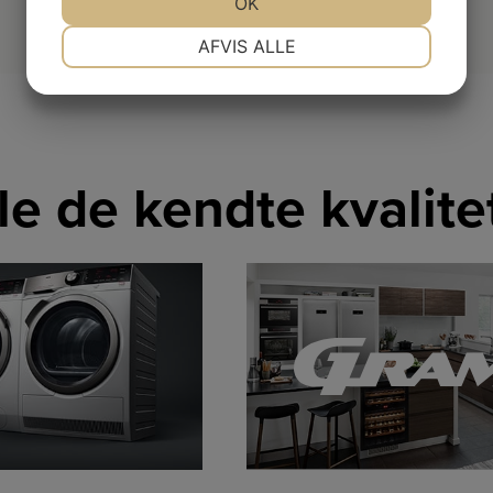
JA
NEJ
OK
JA
NEJ
NØDVENDIGE
PRÆFERENCER
AFVIS ALLE
JA
NEJ
JA
NEJ
MARKETING
STATISTIK
lle de kendte kvalit
LINK