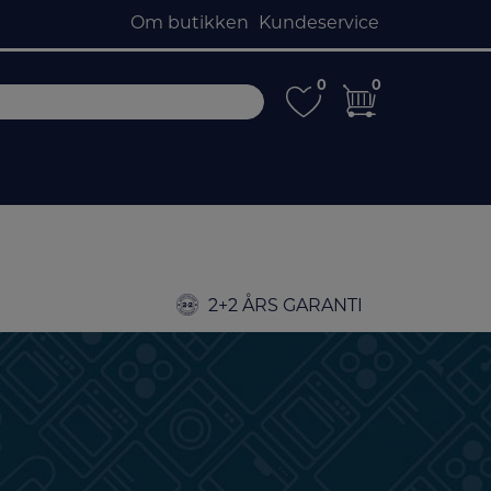
Om butikken
Kundeservice
0
0
0
0
2+2 ÅRS GARANTI