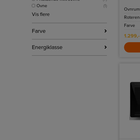
på 280 mm
Ovne
(1)
Ovnrum 
Vis flere
Roteren
Farve
Farve
1.299,-
Energiklasse