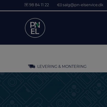
98 84 11 22
salg@pn-elservice.dk
Hop
LEVERING & MONTERING
til
indholdet