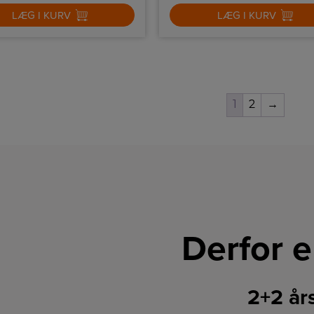
LÆG I KURV
LÆG I KURV
1
2
→
Derfor e
2+2 år