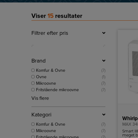
Viser
15
resultater
Filtrer efter pris
,-
,-
Brand
Komfur & Ovne
(7)
Ovne
(1)
Mikroovne
(7)
Fritstående mikroovne
(7)
Vis flere
Kategori
Whirlp
Komfur & Ovne
(7)
MAX 3
Mikroovne
(7)
Smart li
meget b
Fritstående mikroovne
(7)