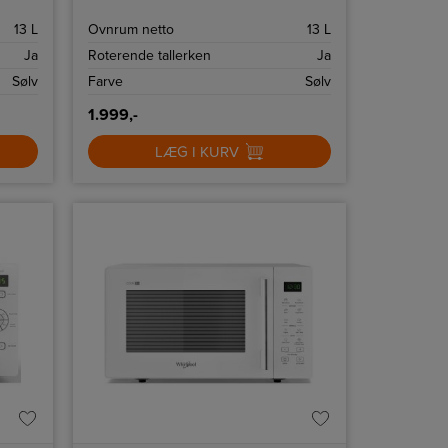
13 L
Ovnrum netto
13 L
Ja
Roterende tallerken
Ja
Sølv
Farve
Sølv
1.999,-
LÆG I KURV