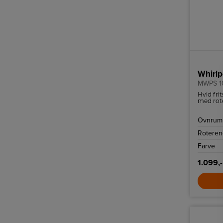
Whirlp
MWPS 1
Hvid fri
med rote
700W.
Ovnrum 
Roteren
Farve
1.099,-