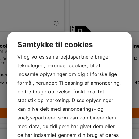
A
D
↑
G
Produktdatablad
Samtykke til cookies
ool Mikroovn
Whirlpool Opvaskemaskin
01 W
WUC 3C32 P
Vi og vores samarbejdspartnere bruger
tstående mikroovn på 20 liter
Whirlpool opvaskemaskine har 14
rende plade og en effekt på
kuverters kapacitet, 8
teknologier, herunder cookies, til at
vaskeprogrammer og smarte
funktioner som 6TH SENSE teknol
indsamle oplysninger om dig til forskellige
netto
20 L
Energiklasse
NaturalDry.
formål, herunder: Tilpasning af annoncering,
de tallerken
Ja
Lydniveau
42
bedre brugeroplevelse, funktionalitet,
Hvid
Antal kuverter
statistik og marketing. Disse oplysninger
4.799,-
kan blive delt med annoncerings- og
LÆG I KURV
LÆG I KURV
analysepartnere, som kan kombinere dem
med data, du tidligere har givet dem eller
de har indsamlet gennem din brug af deres