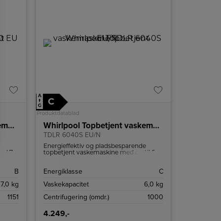
A
C
↑
G
Produktdatablad
Whirlpool Topbetjent vaskemaskine EELT 7150 EU
Whirlpool Topbetjent vaskemaskine
TDLR 6040S EU/N
Energieffektiv og pladsbesparende
ed 7
topbetjent vaskemaskine med op til 6
6th
kg vaskekapacitet.
re
B
Energiklasse
C
g samt
7,0 kg
Vaskekapacitet
6,0 kg
1151
Centrifugering (omdr.)
1000
4.249,-