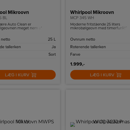
ool Mikroovn
Whirlpool Mikroovn
5 BL
MCP 345 WH
ære Auto Clean er
Moderne fritstående 25 liters
lgeovnen meget nem at
mikrobølgeovn med timerfunktio
grilleffekt. Den har seks effekttrin
en maksimal effekt på 800 W.
netto
25 L
Ovnrum netto
de tallerken
Ja
Roterende tallerken
Sort
Farve
1.999,-
LÆG I KURV
LÆG I KURV