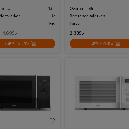
 og plads til 13 liter.
touch-display og tilbyder 3D-
opvarmning til jævn madlavning.
netto
13 L
Ovnrum netto
de tallerken
Ja
Roterende tallerken
Hvid
Farve
1.699,-
2.339,-
LÆG I KURV
LÆG I KURV