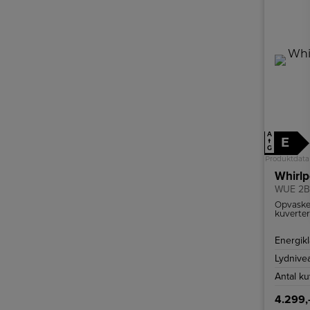
A
E
↑
G
Produktdata
Whirl
WUE 2B
Opvaske
kuverter 
sikrer s
Energik
Lydnive
Antal ku
4.299,