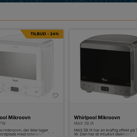
TILBUD - 24%
ool Mikroovn
Whirlpool Mikroovn
4FW
MAX 38 IX
lle mikroovn, der ikke tager
MAX 38 IX har en kraftig effekt på
ordplads med roterende plade
W. Den har et intuitivt elektronisk