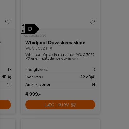
A
D
↑
G
Produktdatablad
e
Whirlpool Opvaskemaskine
WUC 3C32 P X
Whirlpool Opvaskemaskinen WUC 3C32
PX er en højtydende opvaskemaskine
med 14 kuverter og 8
ogi og
vaskeprogrammer.
D
Energiklasse
D
 dB(A)
Lydniveau
42 dB(A)
14
Antal kuverter
14
4.999,-
LÆG I KURV