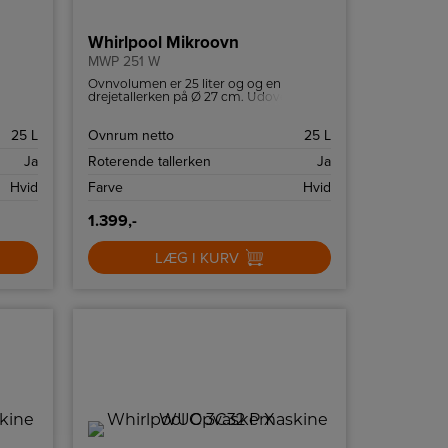
Whirlpool Mikroovn
MWP 251 W
Ovnvolumen er 25 liter og og en
n og
drejetallerken på Ø 27 cm. Udover
 med
automatiske programmer og funktioner
har ovnen 7 effekttilstande og 900 W
25 L
Ovnrum netto
25 L
maksimal effekt. Hurtig start og Jet-
afrimning er der naturligvis også på
Ja
Roterende tallerken
Ja
denne meget funktionelle mikroovn.
Hvid
Farve
Hvid
1.399,-
LÆG I KURV