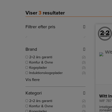
Viser
3
resultater
Filtrer efter pris
,-
,-
Brand
2+2 års garanti
(2)
Komfur & Ovne
(3)
Kogeplader
(3)
Induktionskogeplader
(3)
Vis flere
Kategori
Witt I
2+2 års garanti
(2)
WIF 78
Komfur & Ovne
(3)
Intellig
zoneakti
Kogeplader
(3)