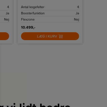
facetslebet glaskant og rødt display.
4
Antal kogefelter
4
Ja
Boosterfunktion
Ja
Nej
Flexzone
Nej
10.499,-
LÆG I KURV