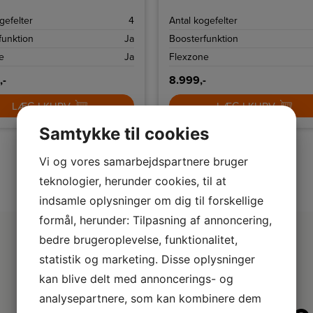
 og hvidt display.
gefelter
4
Antal kogefelter
funktion
Ja
Boosterfunktion
e
Ja
Flexzone
,-
8.999,-
LÆG I KURV
LÆG I KURV
Samtykke til cookies
Vi og vores samarbejdspartnere bruger
teknologier, herunder cookies, til at
indsamle oplysninger om dig til forskellige
formål, herunder: Tilpasning af annoncering,
bedre brugeroplevelse, funktionalitet,
statistik og marketing. Disse oplysninger
kan blive delt med annoncerings- og
analysepartnere, som kan kombinere dem