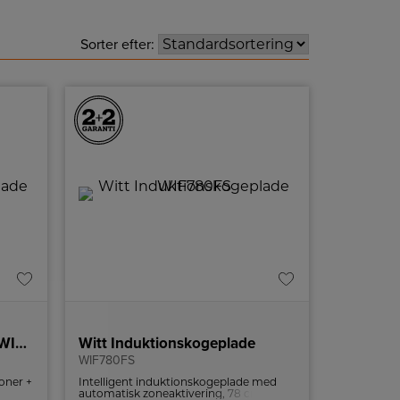
Sorter efter:
Witt Induktionskogeplade WIF64-5
Witt Induktionskogeplade
WIF780FS
oner +
Intelligent induktionskogeplade med
automatisk zoneaktivering, 78 cm bred,