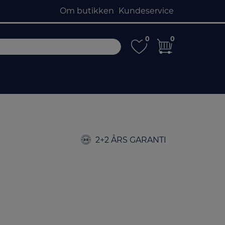
Om butikken
Kundeservice
0
0
0
0
2+2 ÅRS GARANTI