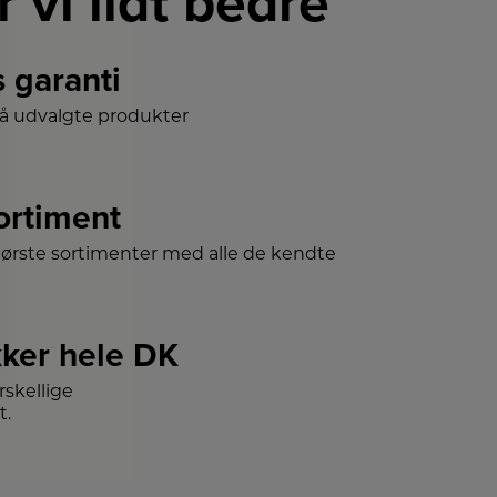
r vi lidt bedre
s garanti
på udvalgte produkter
sortiment
tørste sortimenter med alle de kendte
ker hele DK
skellige
t.