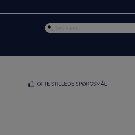
OFTE STILLEDE SPØRGSMÅL
FORSIDE
/
MÆRKER
/ WITT
Witt