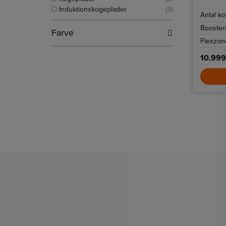
glaskant
Induktionskogeplader
(3)
Antal ko
Booster
Farve
Flexzon
10.999