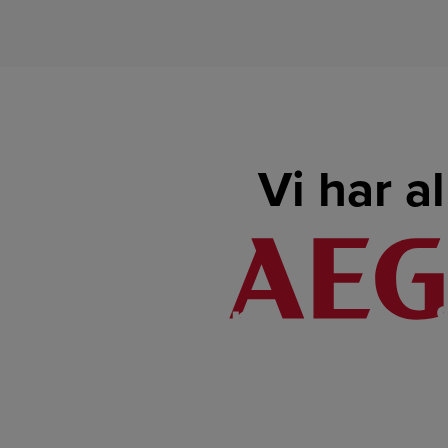
Vi har a
LINK
LINK