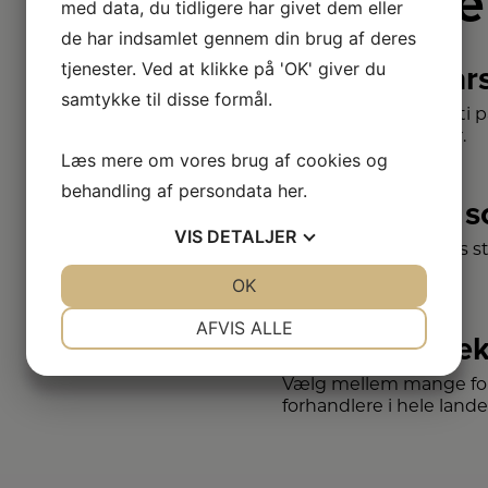
Derfor e
med data, du tidligere har givet dem eller
de har indsamlet gennem din brug af deres
tjenester. Ved at klikke på 'OK' giver du
2+2 år
samtykke til disse formål.
Vi har udvidet garanti 
– så du er sikret i 4 år.
Læs mere om vores brug af cookies og
behandling af persondata
her
.
Stort 
VIS
DETALJER
Vi har et af Danmarks s
varemærker.
JA
NEJ
OK
JA
NEJ
NØDVENDIGE
PRÆFERENCER
AFVIS ALLE
Vi dæk
JA
NEJ
JA
NEJ
Vælg mellem mange for
MARKETING
STATISTIK
forhandlere i hele lande