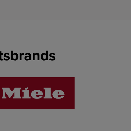
etsbrands
LINK
LINK