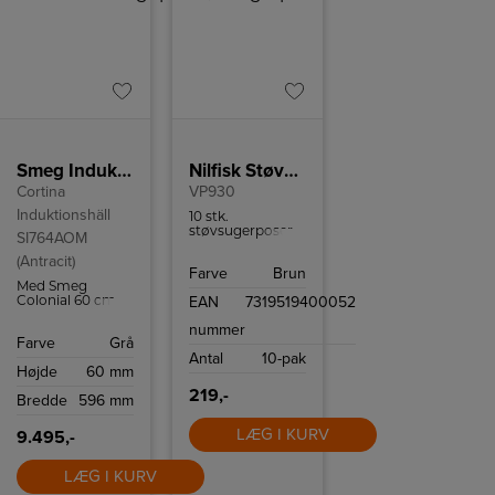
Smeg Induktionskogeplade SI764AOM
Nilfisk Støvsugerposer
Cortina
VP930
Induktionshäll
10 stk.
støvsugerposer
SI764AOM
til Nilfisk VP930
(Antracit)
og passer også til
Farve
Brun
GD930.
Med Smeg
EAN
7319519400052
Colonial 60 cm
induktionskogeplade
nummer
SI764AOM kan
Farve
Grå
du tilberede mad
Antal
10-pak
på ingen tid
Højde
60 mm
takket være 4
induktionszoner
219,-
Bredde
596 mm
og flere intuitive
funktioner som
Quickstart og
LÆG I KURV
9.495,-
Powerboost.
LÆG I KURV