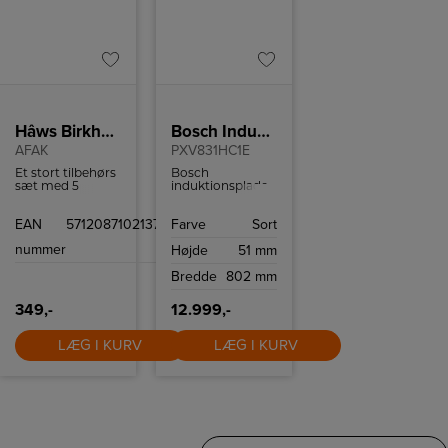
Hâws Birkholm Airfryer Tilbehørssæt
Bosch Induktionskogeplade
AFAK
PXV831HC1E
Et stort tilbehørs
Bosch
sæt med 5
induktionsplade
forskellige slags
med 5 kogefelter,
forme til
flexzone og
EAN
5712087102137
Farve
Sort
airfryeren.
Home Connect.
nummer
Højde
51 mm
Bredde
802 mm
349,-
12.999,-
LÆG I KURV
LÆG I KURV