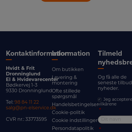
Kontaktinformation
Information
Tilmeld
nyhedsbr
Hvidt & Frit
Om butikken
Dronninglund
Og få alle de
Levering &
El & Hvidevarecenter
seneste tilbu
montering
Bødkervej 1-3
nyheder.
9330 Dronninglund
Ofte stillede
spørgsmål
Jeg acceptere
Tel:
98 84 11 22
vilkårene
Handelsbetingelser
salg@pn-elservice.dk
*
Cookie-politik
CVR nr.: 33773595
Cookie indstillinger
Persondatapolitik
*