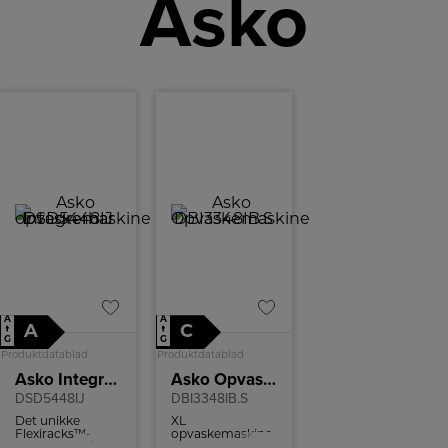
Asko
A
A
A
C
↑
↑
G
G
Produktdatablad
Produktdatablad
Asko Integrerbar opvaskemaskine
Asko Opvaskemaskine
DSD5448IJ
DBI3348IB.S
Det unikke
XL
Flexiracks™-
opvaskemaskine,