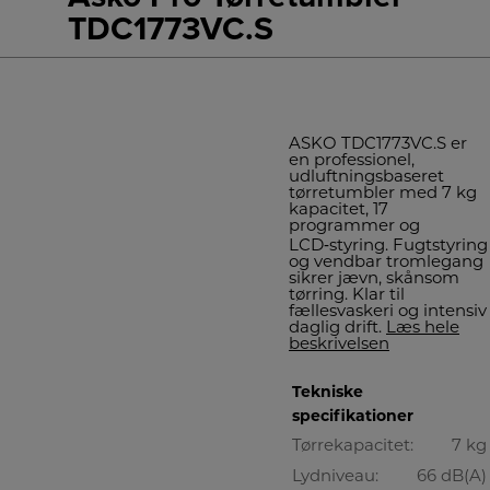
TDC1773VC.S
ASKO TDC1773VC.S er
en professionel,
udluftningsbaseret
tørretumbler med 7 kg
kapacitet, 17
programmer og
LCD‑styring. Fugtstyring
og vendbar tromlegang
sikrer jævn, skånsom
tørring. Klar til
fællesvaskeri og intensiv
daglig drift.
Læs hele
beskrivelsen
Tekniske
specifikationer
Tørrekapacitet:
7 kg
Lydniveau:
66 dB(A)