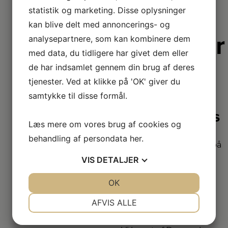
statistik og marketing. Disse oplysninger
kan blive delt med annoncerings- og
Derfor er
analysepartnere, som kan kombinere dem
med data, du tidligere har givet dem eller
vi lidt
de har indsamlet gennem din brug af deres
bedre
tjenester. Ved at klikke på 'OK' giver du
samtykke til disse formål.
2+2 års
Læs mere om vores brug af cookies og
garanti
behandling af persondata
her
.
Vi har udvidet garanti på
udvalgte produkter
VIS
DETALJER
– så du er sikret i 4 år.
JA
NEJ
OK
JA
NEJ
Stort
NØDVENDIGE
PRÆFERENCER
AFVIS ALLE
sortiment
JA
NEJ
JA
NEJ