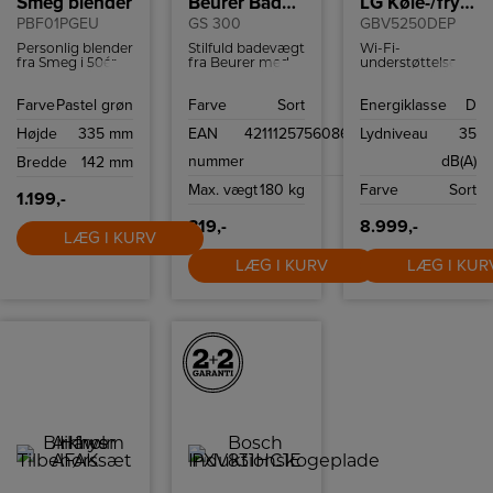
Smeg blender
Beurer Badevægt
LG Køle-/fryseskab
PBF01PGEU
GS 300
GBV5250DEP
Personlig blender
Stilfuld badevægt
Wi-Fi-
fra Smeg i 50ér
fra Beurer med
understøttelse,
stil med to
letlæseligt LCD-
med en
Bottles-To-Go og
display, non-slip
kompatibel
Farve
Pastel grøn
Farve
Sort
Energiklasse
D
to hastigheder.
silikoneoverflade
smartphone og
og en
LG ThinQ ™ app
Højde
335 mm
EAN
4211125756086
Lydniveau
35
vægtkapacitet på
kan du fjernstyre
180 kg.
temperaturindstilli
nummer
dB(A)
Bredde
142 mm
så dit kabinet er
tilpasset dine
Max. vægt
180 kg
Farve
Sort
behov.
1.199,-
319,-
8.999,-
LÆG I KURV
LÆG I KURV
LÆG I KUR