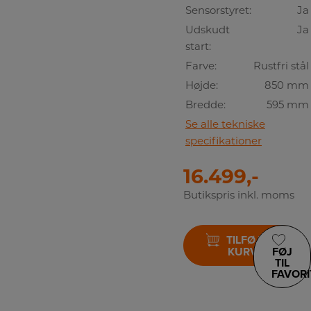
Sensorstyret:
Ja
Udskudt
Ja
start:
Farve:
Rustfri stål
Højde:
850 mm
Bredde:
595 mm
Se alle tekniske
specifikationer
16.499,-
Butikspris inkl. moms
TILFØJ TIL
KURV
FØJ
TIL
FAVORI