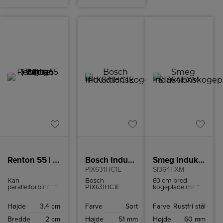
Renton 55 | Batten Light Fitting | White
Bosch Induktionskogeplade
Smeg Induktionskogeplade
PIX631HC1E
SI364FXM
Kan
Bosch
60 cm bred
parallelforbindes
PIX631HC1E
kogeplade med
Ideelt egnet til
induktionskogeplade
boosterfunktion
underskabsbelysning
med avancerede
til hurtig og
Højde
3.4 cm
Farve
Sort
Farve
Rustfri stål
Tilslutningsledning
funktioner som
effektiv
medfølger
FlexInduction,
madlavning.
Bredde
2 cm
Højde
51 mm
Højde
60 mm
Kontakt på
PowerBoost og