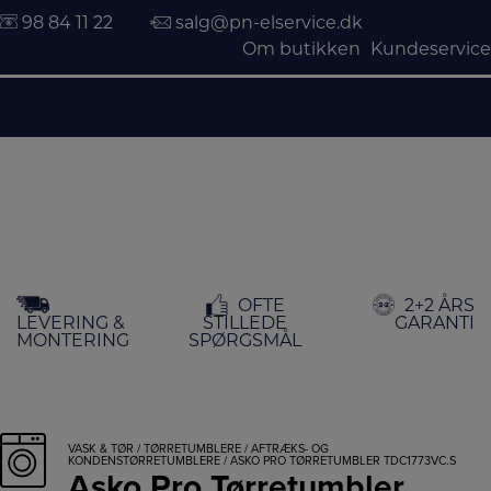
98 84 11 22
salg@pn-elservice.dk
Om butikken
Kundeservice
Hop
OFTE
2+2 ÅRS
til
LEVERING &
STILLEDE
GARANTI
indholdet
MONTERING
SPØRGSMÅL
VASK & TØR
/
TØRRETUMBLERE
/
AFTRÆKS- OG
KONDENSTØRRETUMBLERE
/ ASKO PRO TØRRETUMBLER TDC1773VC.S
Asko Pro Tørretumbler