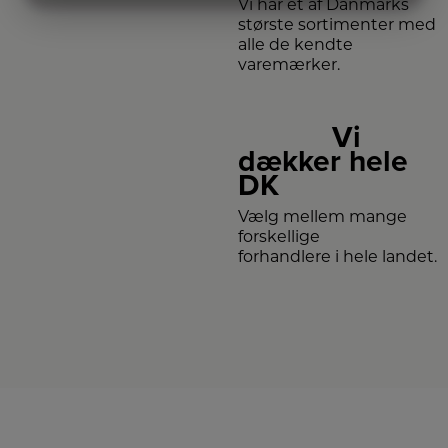
Vi har et af Danmarks
MARKETING
STATISTIK
største sortimenter med
alle de kendte
varemærker.
Vi
dækker hele
DK
Vælg mellem mange
forskellige
forhandlere i hele landet.