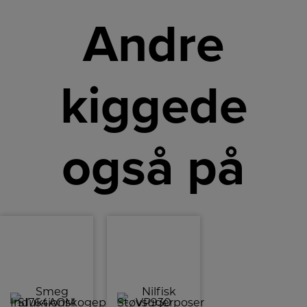
Andre
kiggede
også på