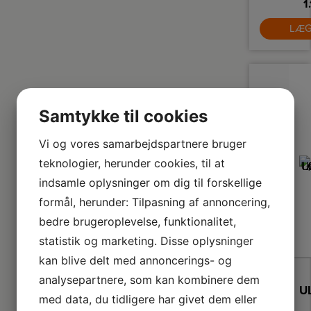
M
1
Wa
LÆG
p
Ø
e
hv
in
gi
pe
re
a
Samtykke til cookies
og
p
Vi og vores samarbejdspartnere bruger
ru
teknologier, herunder cookies, til at
P
l
indsamle oplysninger om dig til forskellige
m
formål, herunder: Tilpasning af annoncering,
st
bedre brugeroplevelse, funktionalitet,
statistik og marketing. Disse oplysninger
kan blive delt med annoncerings- og
analysepartnere, som kan kombinere dem
med data, du tidligere har givet dem eller