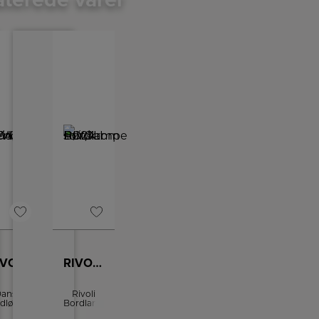
RIVOLI Pendel Ø40 hvid/krom
RIVOLI Bordlampe Ø24 sort/krom
ansk
Rivoli
idløst
Bordlampe
sign af
fra Halo