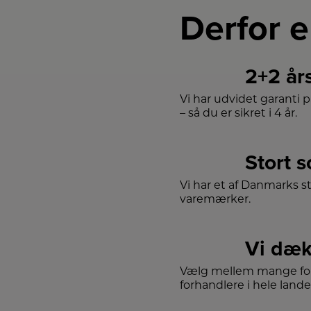
Derfor e
b
i
ke
d
v
2+2 år
D
fo
Vi har udvidet garanti 
– så du er sikret i 4 år.
m
l
sa
Stort 
f
fu
Vi har et af Danmarks s
in
i 
varemærker.
Me
lu
d
mu
Vi dæk
fo
sk
Vælg mellem mange for
u
forhandlere i hele lande
in
D