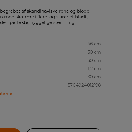
dbegrebet af skandinaviske rene og bløde
gn med skærme i flere lag sikrer et blødt,
r den perfekte, hyggelige stemning.
46 cm
30 cm
30 cm
1,2 cm
30 cm
5704924012198
ationer