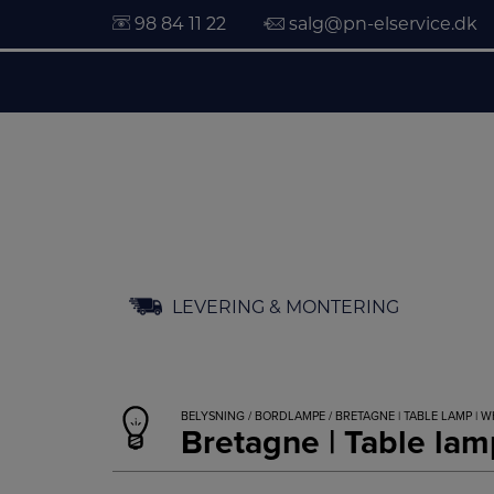
98 84 11 22
salg@pn-elservice.dk
Hop
LEVERING & MONTERING
til
indholdet
BELYSNING
/
BORDLAMPE
/ BRETAGNE | TABLE LAMP | W
Bretagne | Table lam