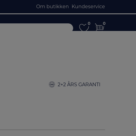
Om butikken
Kundeservice
0
0
0
0
2+2 ÅRS GARANTI