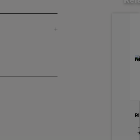
D
t
de