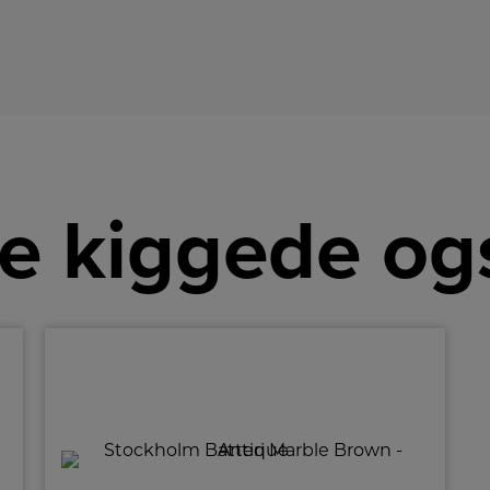
h
lo
de
l
ru
sa
ref
ba
og
p
og
e kiggede og
be
på
v
g
m
få
de
st