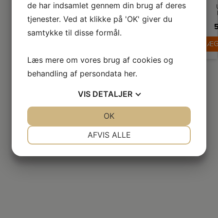
de har indsamlet gennem din brug af deres
tjenester. Ved at klikke på 'OK' giver du
p
so
5
samtykke til disse formål.
fr
D
LÆG
fo
r
Læs mere om vores brug af cookies og
in
d
behandling af persondata
her
.
te
Pl
VIS
DETALJER
de
ud
JA
NEJ
OK
JA
NEJ
M
NØDVENDIGE
PRÆFERENCER
Wa
AFVIS ALLE
d
JA
NEJ
JA
NEJ
p
fo
MARKETING
STATISTIK
d
ha
v
sk
ny
d
l