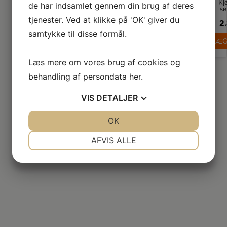
do
Kj
de har indsamlet gennem din brug af deres
gu
se
f
tjenester. Ved at klikke på 'OK' giver du
en
ko
2.
l
samtykke til disse formål.
l
LÆG
dr
de
h
a
D
si
Læs mere om vores brug af cookies og
Co
s
o
l
behandling af persondata
her
.
T
ko
ka
tra
j
æs
VIS
DETALJER
l
el
ho
mo
JA
NEJ
OK
JA
NEJ
h
fu
h
eff
NØDVENDIGE
PRÆFERENCER
AFVIS ALLE
ø
de
v
JA
NEJ
JA
NEJ
st
MARKETING
STATISTIK