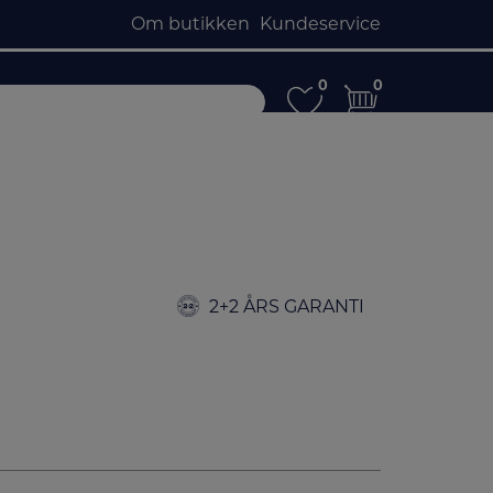
Om butikken
Kundeservice
0
0
0
0
2+2 ÅRS GARANTI