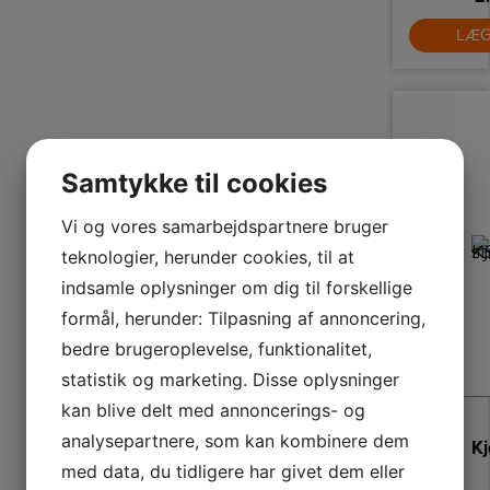
me
LÆG
be
t
er 
l
t
de
Samtykke til cookies
sa
m
M
Vi og vores samarbejdspartnere bruger
Wa
teknologier, herunder cookies, til at
Em
P
indsamle oplysninger om dig til forskellige
DC
ge
formål, herunder: Tilpasning af annoncering,
de
bedre brugeroplevelse, funktionalitet,
n
er
statistik og marketing. Disse oplysninger
to
kan blive delt med annoncerings- og
ita
analysepartnere, som kan kombinere dem
Em
med data, du tidligere har givet dem eller
d