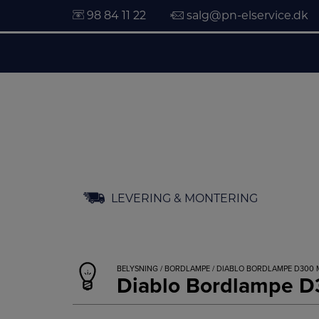
98 84 11 22
salg@pn-elservice.dk
Hop
LEVERING & MONTERING
til
indholdet
BELYSNING
/
BORDLAMPE
/ DIABLO BORDLAMPE D300
Diablo Bordlampe D