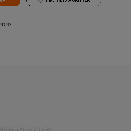
URV
FØJ TIL FAVORITTER
EDER
aterede varer