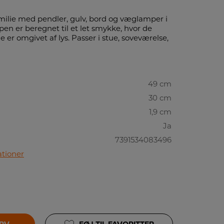
amilie med pendler, gulv, bord og væglamper i
pen er beregnet til et let smykke, hvor de
er omgivet af lys. Passer i stue, soveværelse,
49 cm
30 cm
1,9 cm
Ja
7391534083496
ationer