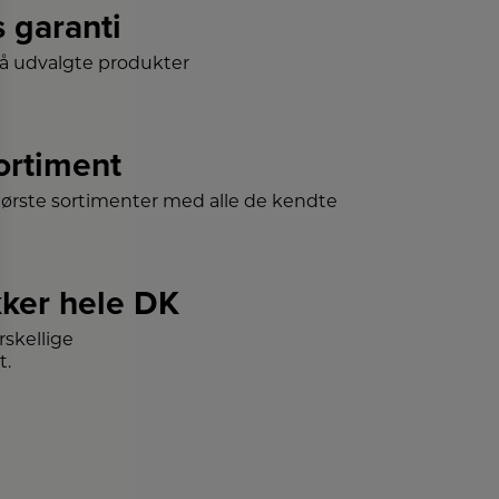
s garanti
på udvalgte produkter
sortiment
tørste sortimenter med alle de kendte
ker hele DK
skellige
t.