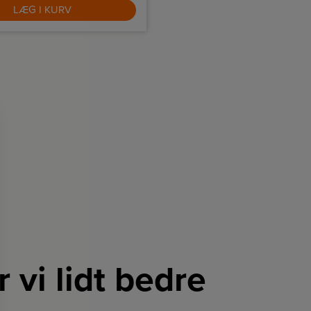
der kombinerer råt og modern
LÆG I KURV
LÆG I KURV
r vi lidt bedre