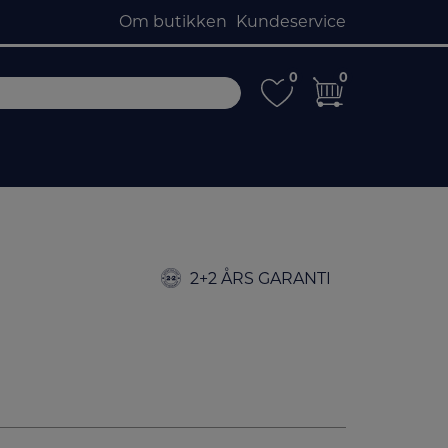
Om butikken
Kundeservice
0
0
0
0
2+2 ÅRS GARANTI