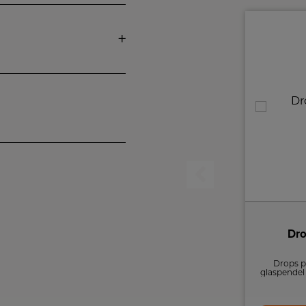
Diablo pendel D500 mattsvart/ blankrød
Dro
Diablo serien er en meget populære
Drops p
lampeserie fra Belid. Med det eksklusivt look,
glaspendel 
har Belid skabt en luksuslampe og slået Belid
som gi
brandet fast i Sverige. Diablo serien er
4.399,-
genkendelig på den ikoniske lampeskærm,