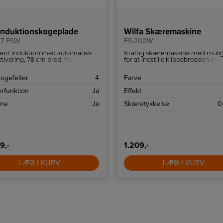
 Induktionskogeplade
Wilfa Skæremaskine
87 FSW
FS-200W
igent induktion med automatisk
Kraftig skæremaskine med muli
tivering, 78 cm bred, facetslebet
for at indstille klippebredden me
t og hvidt display.
15 mm.
kogefelter
4
Farve
rfunktion
Ja
Effekt
one
Ja
Skæretykkelse
0
9,-
1.209,-
LÆG I KURV
LÆG I KURV