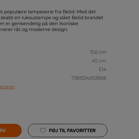
et populære lampeserie fra Belid. Med det
id skabt en luksuslampe og slået Belid brandet
rien er genkendelig på den ikoniske
erer råt og moderne design.
15,6 cm
40 cm
E14
7391534003968
ationer
URV
FØJ TIL FAVORITTER