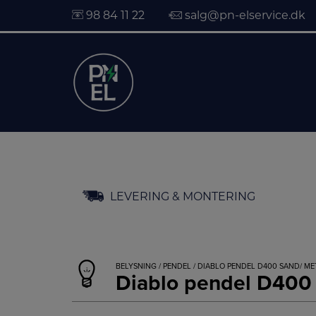
98 84 11 22
salg@pn-elservice.dk
Hop
LEVERING & MONTERING
til
indholdet
BELYSNING
/
PENDEL
/ DIABLO PENDEL D400 SAND/ ME
Diablo pendel D400 