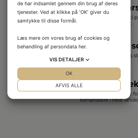
de har indsamlet gennem din brug af deres
2+2 år
tjenester. Ved at klikke på 'OK' giver du
Vi har udvidet garanti 
samtykke til disse formål.
– så du er sikret i 4 år.
Læs mere om vores brug af cookies og
Stort 
behandling af persondata
her
.
Vi har et af Danmarks s
VIS
DETALJER
varemærker.
JA
NEJ
OK
JA
NEJ
Vi dæk
NØDVENDIGE
PRÆFERENCER
AFVIS ALLE
Vælg mellem mange for
JA
NEJ
JA
NEJ
forhandlere i hele lande
MARKETING
STATISTIK