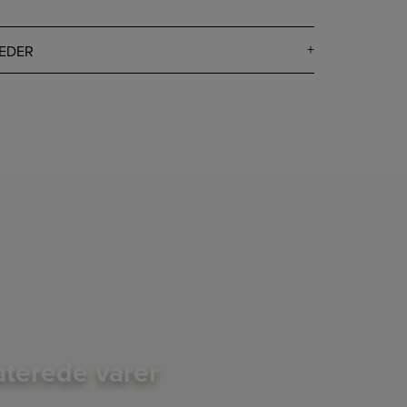
EDER
aterede varer