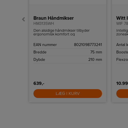
Braun Håndmikser
Witt
HM3135WH
WIF 7
ele 10
Den alsidige håndmikser tilbyder
Intell
ugstid på
ergonomisk komfort og
zoneak
bekvemmelighed, som gør det hurtigt
glaskan
og nemt at bage.
Sort
EAN nummer
8021098773241
Antal 
ingstaske,
Bredde
75 mm
Booste
B ladekabel
Dybde
210 mm
Flexz
 smøreolie
154g
639,-
10.99
LÆG I KURV