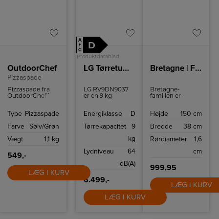
A
D
↑
G
Produktdatablad
OutdoorChef
LG Tørretumbler RV9DN9037
Bretagne | Floor lamp | Grey
Pizzaspade
Pizzaspade fra
LG RV9DN9037
Bretagne-
OutdoorChef i
er en 9 kg
familien er
rustfrit stål med
varmepumpe-
indbegrebet af
blødt håndtag.
tørretumbler,
skandinaviske
Type
Pizzaspade
Energiklasse
D
Højde
150 cm
med
rene og bløde
sensorstyring,
linjer. Det
Farve
Sølv/Grøn
Tørrekapacitet
9
Bredde
38 cm
Allergy Care og
klassiske design
ThinQ Wi‑Fi.
med skærme i
kg
Vægt
1,1 kg
Rørdiameter
1,6
Vendbar dør,
flere lag sikrer et
tromlelys og
blødt, blændfrit
Lydniveau
64
cm
auto-rensende
lys, der skaber
549,-
kondensator
den perfekte,
dB(A)
giver skånsom,
hyggelige
999,95
LÆG I KURV
effektiv og nem
stemning.
tørring i
6.499,-
LÆG I KURV
hverdagen.
LÆG I KURV