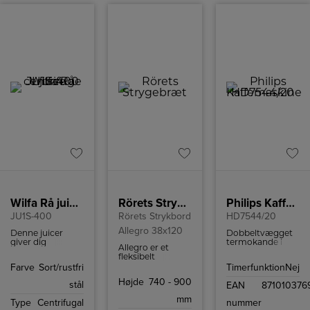
Wilfa Rå juice centrifuge
Rörets Strygebræt
Philips Kaffemaskine
JU1S-400
Rörets Strykbord
HD7544/20
Allegro 38x120
Denne juicer
Dobbeltvægget
giver dig
termokande i
Allegro er et
mulighed for at
rustfrit stål
fleksibelt
juice alle dine
holder
strygebræt, der
Farve
Sort/rustfri
Timerfunktion
Nej
yndlingsfrugter
temperaturen.
kan justeres i fire
og -grøntsager,
Smart lås på
Højde
740 - 900
forskellige højder,
stål
EAN
871010376
hvilket giver dig
termokande for
74-90 cm.
det perfekte
at bevare aroma.
mm
Type
Centrifugal
nummer
vitaminkick til at