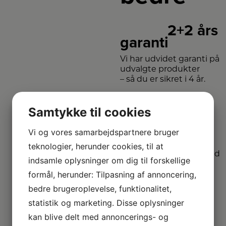
2+2 års
garanti
Vi har udvidet garanti på
udvalgte produkter
– så du er sikret i 4 år.
Samtykke til cookies
Stort
sortiment
Vi og vores samarbejdspartnere bruger
Vi har et af Danmarks
teknologier, herunder cookies, til at
største sortimenter med
indsamle oplysninger om dig til forskellige
alle de kendte
varemærker.
formål, herunder: Tilpasning af annoncering,
bedre brugeroplevelse, funktionalitet,
statistik og marketing. Disse oplysninger
Vi
kan blive delt med annoncerings- og
dækker hele