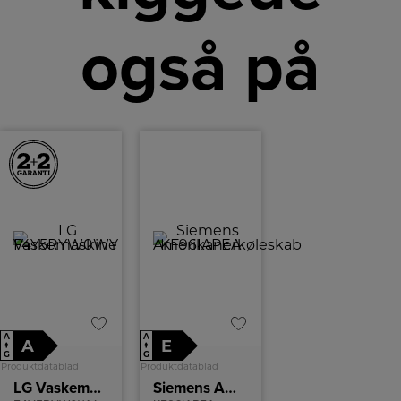
også på
A
A
A
E
↑
↑
G
G
Produktdatablad
Produktdatablad
LG Vaskemaskine
Siemens Amerikanerkøleskab