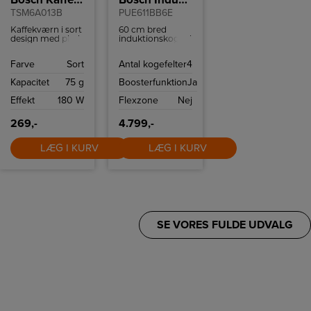
TSM6A013B
PUE611BB6E
Kaffekværn i sort
60 cm bred
design med plads
induktionskogeplade
til 75 g.
fra Bosch uden
kaffebønner.
ramme med fire
Farve
Sort
Antal kogefelter
4
Maler kun, hvis
kogezoner, 17
låget er lukket.
strømtilstande
Kapacitet
75 g
Boosterfunktion
Ja
og EasyTouch
kontrolpanel.
Effekt
180 W
Flexzone
Nej
269,-
4.799,-
LÆG I KURV
LÆG I KURV
SE VORES FULDE UDVALG