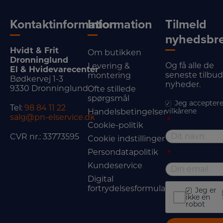
Kontaktinformation
Information
Tilmeld
nyhedsbr
Hvidt & Frit
Om butikken
Dronninglund
Og få alle de
Levering &
El & Hvidevarecenter
seneste tilbu
montering
Bødkervej 1-3
nyheder.
9330 Dronninglund
Ofte stillede
spørgsmål
Jeg acceptere
Tel:
98 84 11 22
vilkårene
Handelsbetingelser
salg@pn-elservice.dk
*
Cookie-politik
CVR nr.: 33773595
Cookie indstillinger
Persondatapolitik
*
Kundeservice
Digital
fortrydelsesformular
Jeg er
ikke en
robot