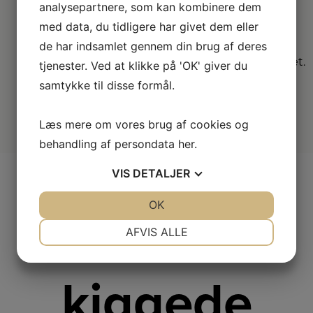
DK
analysepartnere, som kan kombinere dem
med data, du tidligere har givet dem eller
Vælg mellem mange
de har indsamlet gennem din brug af deres
forskellige
forhandlere i hele landet.
tjenester. Ved at klikke på 'OK' giver du
samtykke til disse formål.
Læs mere om vores brug af cookies og
behandling af persondata
her
.
VIS
DETALJER
JA
NEJ
OK
JA
NEJ
Andre
NØDVENDIGE
PRÆFERENCER
AFVIS ALLE
JA
NEJ
JA
NEJ
MARKETING
STATISTIK
kiggede