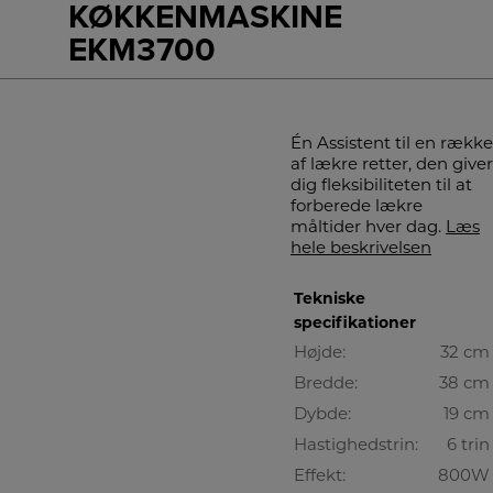
KØKKENMASKINE
EKM3700
Én Assistent til en række
af lækre retter, den giver
dig fleksibiliteten til at
forberede lækre
måltider hver dag.
Læs
hele beskrivelsen
Tekniske
specifikationer
Højde:
32 cm
Bredde:
38 cm
Dybde:
19 cm
Hastighedstrin:
6 trin
Effekt:
800W