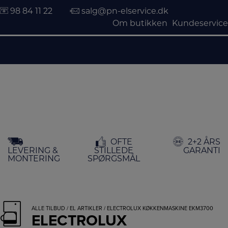
98 84 11 22
salg@pn-elservice.dk
Om butikken
Kundeservice
Hop
OFTE
2+2 ÅRS
til
LEVERING &
STILLEDE
GARANTI
indholdet
MONTERING
SPØRGSMÅL
ALLE TILBUD
/
EL ARTIKLER
/ ELECTROLUX KØKKENMASKINE EKM3700
ELECTROLUX