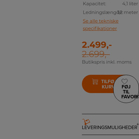
Kapacitet:
4,1 liter
Ledningslængde:
1,2 meter
Se alle tekniske
specifikationer
2.499,-
2.699,-
Butikspris inkl. moms
TILFØJ TIL
KURV
FØJ
TIL
FAVORI
LEVERINGSMULIGHEDER