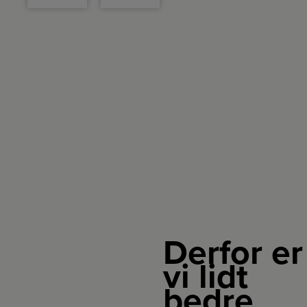
funktion
og en
1,25 liter
vandtank
og
tilbyder
god kaffe
og lang
levetid.
Derfor er
vi lidt
bedre