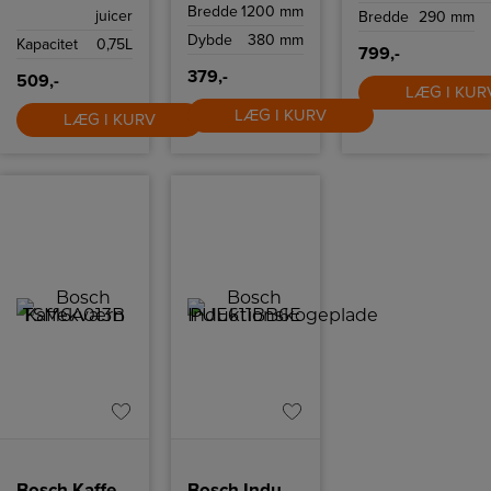
kickstarte din
Bredde
1200 mm
juicer
Bredde
290 mm
dag.
Dybde
380 mm
Kapacitet
0,75L
799,-
379,-
509,-
LÆG I KUR
LÆG I KURV
LÆG I KURV
Bosch Kaffekværn
Bosch Induktionskogeplade