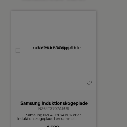
A
A
↑
G
Produktdatablad
Samsung Induktionskogeplade
NZ64T3707A1/UR
Samsung NZ64T3707A1/UR er en
700 Hob
induktionskogeplade i en rammeløs model
kogep
med lige kanter. Kogepladen har fire
e
kogezoner.