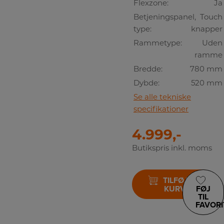
Flexzone:
Ja
Betjeningspanel,
Touch
type:
knapper
Rammetype:
Uden
ramme
Bredde:
780 mm
Dybde:
520 mm
Se alle tekniske
specifikationer
4.999,-
Butikspris inkl. moms
TILFØJ TIL
KURV
FØJ
TIL
FAVORI