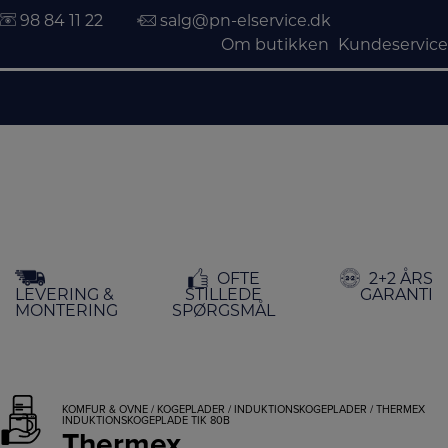
98 84 11 22
salg@pn-elservice.dk
Om butikken
Kundeservice
Hop
OFTE
2+2 ÅRS
til
LEVERING &
STILLEDE
GARANTI
indholdet
MONTERING
SPØRGSMÅL
KOMFUR & OVNE
/
KOGEPLADER
/
INDUKTIONSKOGEPLADER
/ THERMEX
INDUKTIONSKOGEPLADE TIK 80B
Thermex