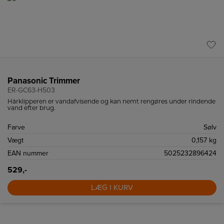
Panasonic Trimmer
ER-GC63-H503
Hårklipperen er vandafvisende og kan nemt rengøres under rindende
vand efter brug.
Farve
Sølv
Vægt
0,157 kg
EAN nummer
5025232896424
529,-
LÆG I KURV