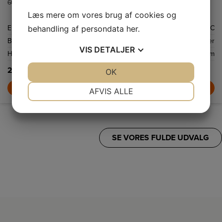
60 cm bred emhætte med tre hastighedsniveauer.
Læs mere om vores brug af cookies og
behandling af persondata
her
.
Energiklasse
C
Betjeningspanel, type
Knapper
VIS
DETALJER
Højde
1115 mm
2.999,-
JA
NEJ
OK
JA
NEJ
NØDVENDIGE
PRÆFERENCER
LÆG I KURV
AFVIS ALLE
JA
NEJ
JA
NEJ
MARKETING
STATISTIK
SE VORES FULDE UDVALG