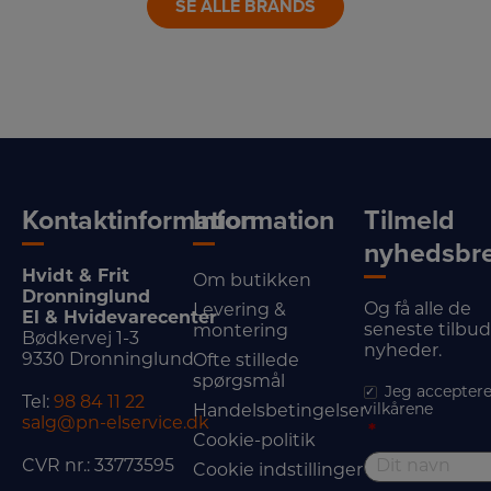
SE ALLE BRANDS
Kontaktinformation
Information
Tilmeld
nyhedsbr
Hvidt & Frit
Om butikken
Dronninglund
Og få alle de
Levering &
El & Hvidevarecenter
seneste tilbu
montering
Bødkervej 1-3
nyheder.
9330 Dronninglund
Ofte stillede
spørgsmål
Jeg acceptere
Tel:
98 84 11 22
vilkårene
Handelsbetingelser
salg@pn-elservice.dk
*
Cookie-politik
CVR nr.: 33773595
Cookie indstillinger