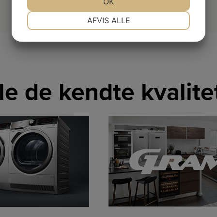
JA
NEJ
OK
JA
NEJ
NØDVENDIGE
PRÆFERENCER
AFVIS ALLE
JA
NEJ
JA
NEJ
MARKETING
STATISTIK
lle de kendte kvalit
LINK