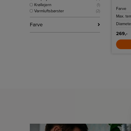
mellemst
Krøllejern
(1)
Farve
Varmluftsbørster
(2)
Max. te
Farve
Diamete
269,-