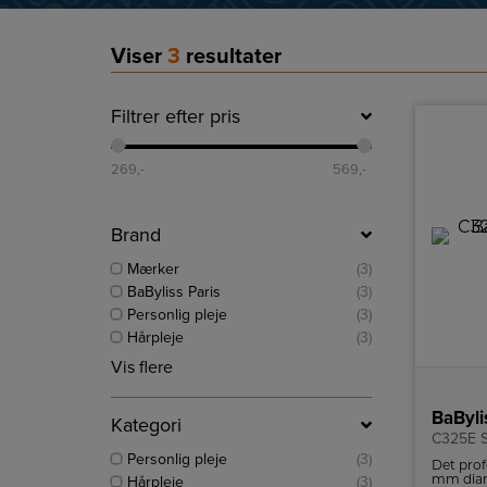
Viser
3
resultater
Filtrer efter pris
269
,-
569
,-
Brand
Mærker
(3)
BaByliss Paris
(3)
Personlig pleje
(3)
Hårpleje
(3)
Vis flere
BaByli
Kategori
C325E S
Personlig pleje
(3)
Det prof
mm diame
Hårpleje
(3)