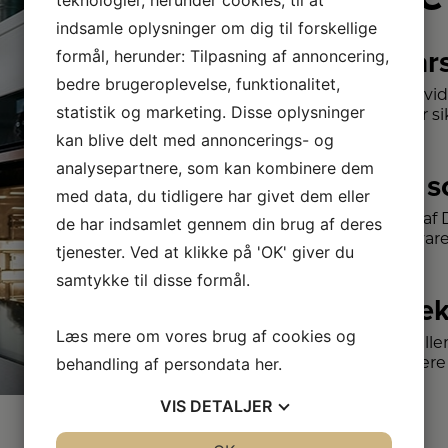
indsamle oplysninger om dig til forskellige
2+2 år
formål, herunder: Tilpasning af annoncering,
bedre brugeroplevelse, funktionalitet,
Vi har udvi
statistik og marketing. Disse oplysninger
– så du er sik
kan blive delt med annoncerings- og
analysepartnere, som kan kombinere dem
Stort 
med data, du tidligere har givet dem eller
Vi har et a
de har indsamlet gennem din brug af deres
kendte var
tjenester. Ved at klikke på 'OK' giver du
samtykke til disse formål.
Vi dæk
Læs mere om vores brug af cookies og
Vælg melle
forhandlere 
behandling af persondata
her
.
VIS
DETALJER