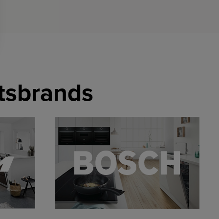
etsbrands
LINK