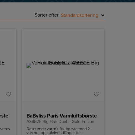
Sorter efter:
Standardsortering
rste
BaByliss Paris Varmluftsbørste
AS952E Big Hair Dual – Gold Edition
everes
Roterende varmlufts-børste med 2
yle dit
varme- og køleindstillinger for et fejlfrit,