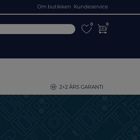
Om butikken
Kundeservice
0
0
0
0
2+2 ÅRS GARANTI