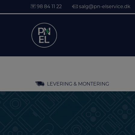
98 84 11 22
salg@pn-elservice.dk
Hop
LEVERING & MONTERING
til
indholdet