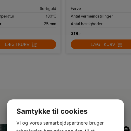
ore krøller.
fugtige hår.
Sort/guld
Farve
mperatur
180°C
Antal varmeindstillinger
r
25 mm
Antal hastigheder
319,-
LÆG I KURV
LÆG I KURV
Samtykke til cookies
Vi og vores samarbejdspartnere bruger
Derfor e
teknologier, herunder cookies, til at