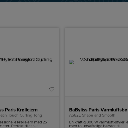
ss Paris Krøllejern
BaByliss Paris Varmluftsbø
atin Touch Curling Tong
AS82E Shape and Smooth
essionelle krøllejern med 25
En kraftig 800 W varmluft-styler l
ter. Perfekt til at skabe
med to udskiftelige børster til at st