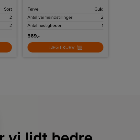
professionelt føntørret finish.
Sort
Farve
Guld
2
Antal varmeindstillinger
2
2
Antal hastigheder
1
569,-
LÆG I KURV
r vi lidt bedre