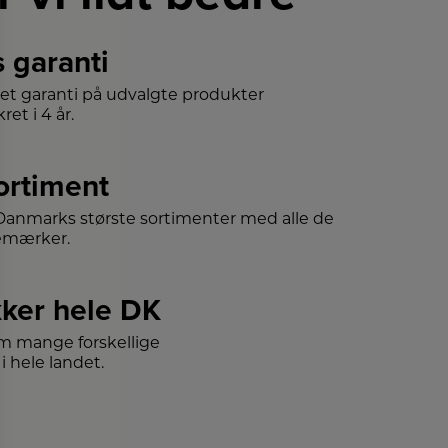
s garanti
det garanti på udvalgte produkter
ret i 4 år.
sortiment
f Danmarks største sortimenter med alle de
emærker.
ker hele DK
m mange forskellige
i hele landet.