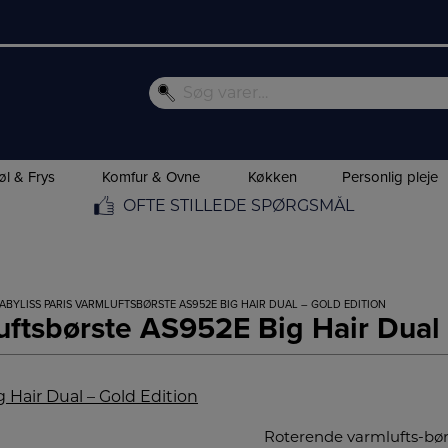
øl & Frys
Komfur & Ovne
Køkken
Personlig pleje
OFTE STILLEDE SPØRGSMÅL
BABYLISS PARIS VARMLUFTSBØRSTE AS952E BIG HAIR DUAL – GOLD EDITION
uftsbørste AS952E Big Hair Dual 
Roterende varmlufts-børs