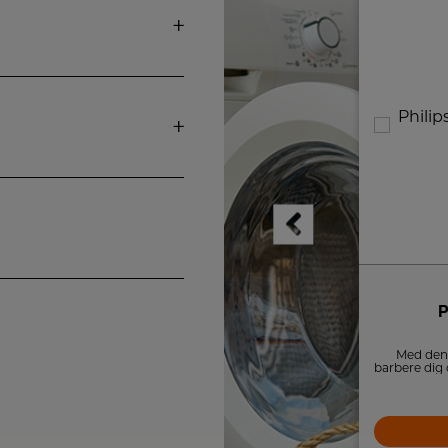
OBH Nordica Hårtørrer
P
5124 Artist Heatwave
Heatwave hårtørrer med 3 meter lang
Med denn
ledning, mundstykke til koncentreret
barbere dig 
luftflow, kold luft-funktion og forskellige
og sikkert
varme- og hastighedsindstillinger.
369,-
kontakt 
undgår snit
LÆG I KURV