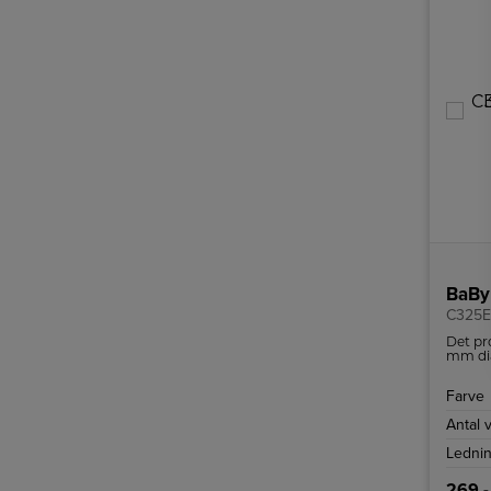
BaByl
C325E 
Det pr
mm dia
mellem
Farve
Antal 
Ledni
269,-