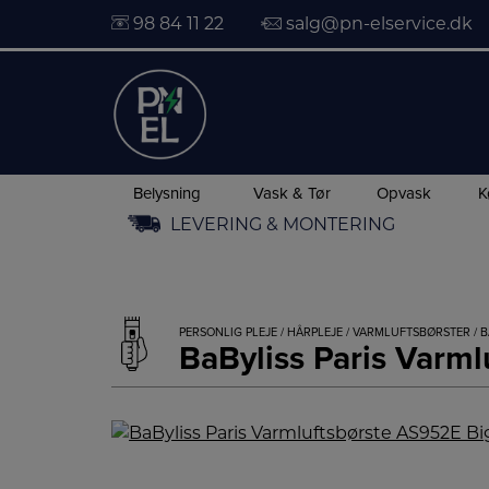
98 84 11 22
salg@pn-elservice.dk
Belysning
Vask & Tør
Opvask
K
Hop
LEVERING & MONTERING
til
indholdet
PERSONLIG PLEJE
/
HÅRPLEJE
/
VARMLUFTSBØRSTER
/ 
BaByliss Paris Varml