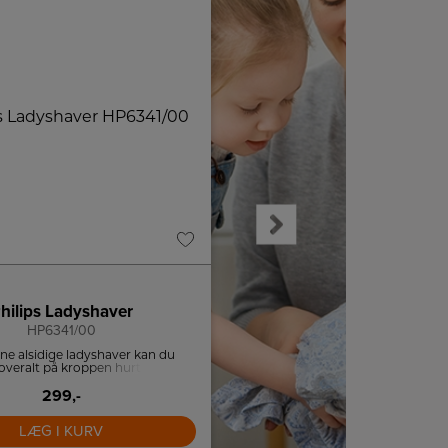
hilips Ladyshaver
Braun Barbering & Tri
HP6341/00
Face Trimmer FS100
e alsidige ladyshaver kan du
Barberer håret rent og tæt på hu
overalt på kroppen hurtigt, nemt
er nemmere at lægge mak
. Barberbladene kommer aldrig i
med huden, hvilket gør, at du
299,-
319,-
sår samt irriteret og følsom hud.
LÆG I KURV
LÆG I KURV