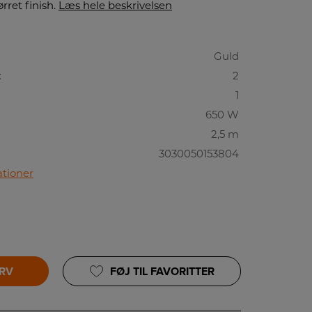
ørret finish.
Læs hele beskrivelsen
Guld
:
2
1
650 W
2,5 m
3030050153804
ationer
URV
FØJ TIL FAVORITTER