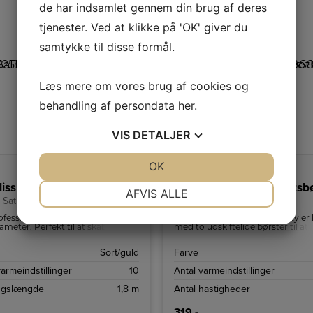
de har indsamlet gennem din brug af deres
tjenester. Ved at klikke på 'OK' giver du
samtykke til disse formål.
Læs mere om vores brug af cookies og
behandling af persondata
her
.
VIS
DETALJER
JA
NEJ
OK
JA
NEJ
iss Paris Krøllejern
BaByliss Paris Varmluftsb
NØDVENDIGE
PRÆFERENCER
AFVIS ALLE
Satin Touch Curling Tong
AS82E Shape and Smooth
JA
NEJ
JA
NEJ
ofessionelle krøllejern med 25
En kraftig 800 W varmluft-styler 
meter. Perfekt til at skabe
med to udskiftelige børster til at 
store krøller.
dit fugtige hår.
MARKETING
STATISTIK
Sort/guld
Farve
varmeindstillinger
10
Antal varmeindstillinger
ngslængde
1,8 m
Antal hastigheder
319,-