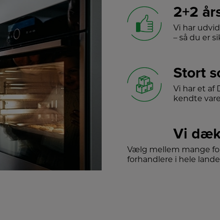
2+2 år
Vi har udvi
– så du er sik
Stort 
Vi har et a
kendte var
Vi dæk
Vælg mellem mange for
forhandlere i hele lande