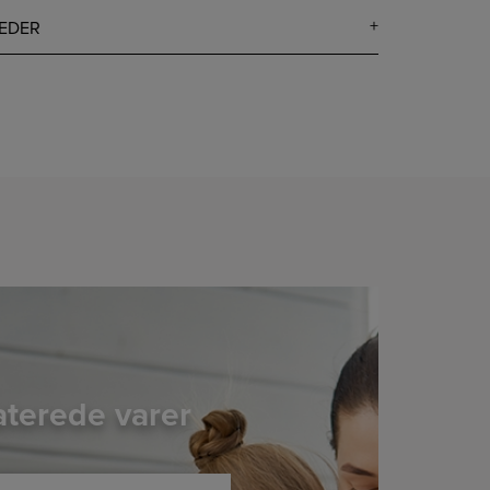
EDER
aterede varer