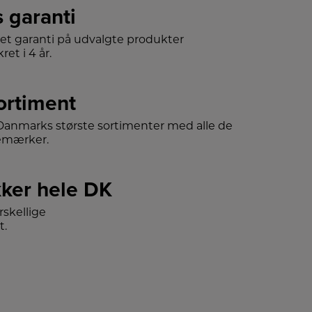
s garanti
det garanti på udvalgte produkter
ret i 4 år.
sortiment
f Danmarks største sortimenter med alle de
emærker.
ker hele DK
skellige
t.