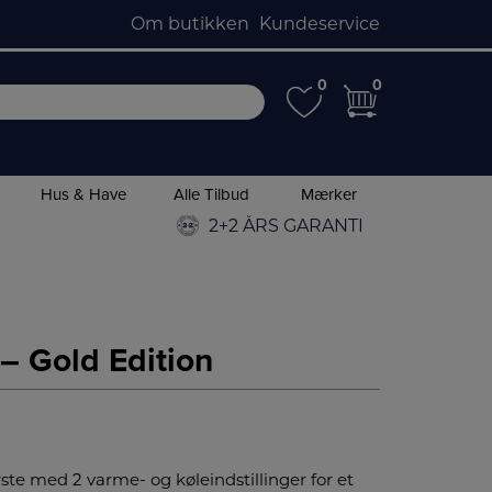
Om butikken
Kundeservice
0
0
0
0
Hus & Have
Alle Tilbud
Mærker
2+2 ÅRS GARANTI
– Gold Edition
te med 2 varme- og køleindstillinger for et