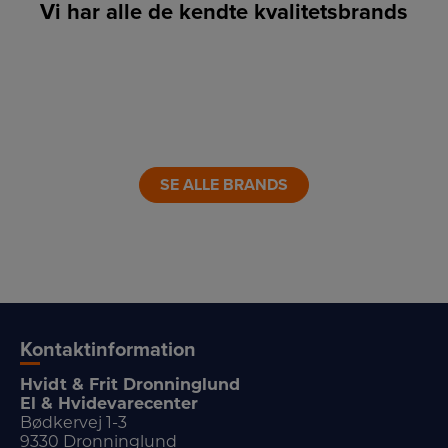
Vi har alle de kendte kvalitetsbrands
LINK
LINK
LINK
LINK
LINK
LINK
SE ALLE BRANDS
Kontaktinformation
Hvidt & Frit Dronninglund
El & Hvidevarecenter
Bødkervej 1-3
9330 Dronninglund