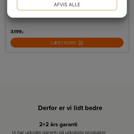
NØDVENDIGE
PRÆFERENCER
AFVIS ALLE
JA
NEJ
JA
NEJ
MARKETING
STATISTIK
3.199,-
LÆG I KURV
Derfor er vi lidt bedre
2+2 års garanti
Vi har udvidet garanti på udvalgte produkter