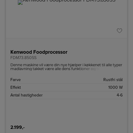
Kenwood Foodprocessor
FDM73.850SS
Denne maskine vil være din nye hjælper i køkkenet til alle typer
madlavning takket være alle dens funktioner og tilbehør.
Farve
Rustfri stål
Effekt
1000 W
Antal hastigheder
4-6
2.199,-