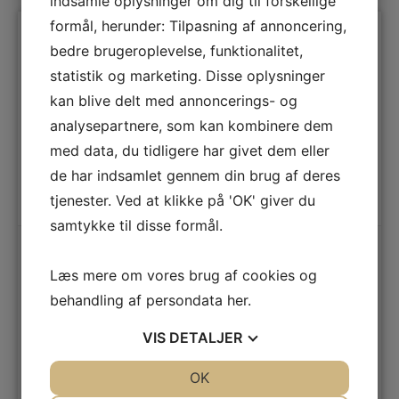
indsamle oplysninger om dig til forskellige
formål, herunder: Tilpasning af annoncering,
bedre brugeroplevelse, funktionalitet,
statistik og marketing. Disse oplysninger
kan blive delt med annoncerings- og
analysepartnere, som kan kombinere dem
med data, du tidligere har givet dem eller
de har indsamlet gennem din brug af deres
tjenester. Ved at klikke på 'OK' giver du
samtykke til disse formål.
Kenwood Røremaskine
Læs mere om vores brug af cookies og
Prospero+ KHC29A.R0.SI
behandling af persondata
her
.
Tilbehør der medfølger: k-scoop, piskeris, dejkrog, kødkværn,
foodprocessor, citrus juicer, juicer, glasblender og en
letvægtsvægt
VIS
DETALJER
Farve
Sølv
Effekt
1000 W
JA
NEJ
OK
JA
NEJ
Skålstørrelse
4,3 L