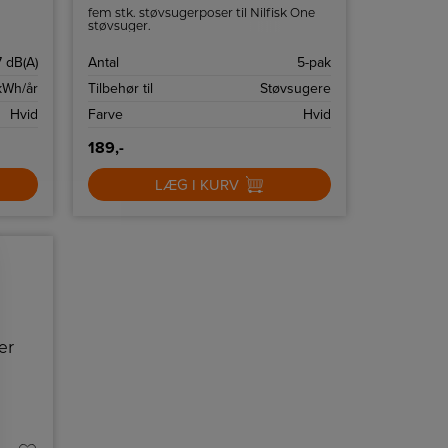
fem stk. støvsugerposer til Nilfisk One
et til
støvsuger.
7 dB(A)
Antal
5-pak
kWh/år
Tilbehør til
Støvsugere
Hvid
Farve
Hvid
189,-
LÆG I KURV