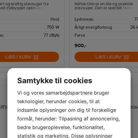
art og kraftig støvsuger fra
Nilfisk One er en lille og praktisk
 med indbygget opbevaringsrum
støvsuger. Den er specielt fremstill
ør.
hjem på op til 80 m2.
Hvid
Lydniveau
7
750 W
Årligt energiforbrug
26 
au
77 dB(A)
Farve
900,-
LÆG I KURV
LÆG I KURV
Samtykke til cookies
Vi og vores samarbejdspartnere bruger
teknologier, herunder cookies, til at
indsamle oplysninger om dig til forskellige
formål, herunder: Tilpasning af annoncering,
bedre brugeroplevelse, funktionalitet,
statistik og marketing. Disse oplysninger