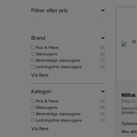
Filtrer efter pris
,-
,-
Brand
Hus & Have
(8)
Støvsugere
(8)
Almindelige støvsugere
(3)
Ledningsfrie støvsugere
(2)
Vis flere
Kategori
Nilfis
Hus & Have
(8)
Easy 2-i
Støvsugere
(8)
Denne Ni
poseløs 
Almindelige støvsugere
(3)
nem at o
Ledningsfrie støvsugere
(2)
og med t
Opladni
komfort
Vis flere
Max akti