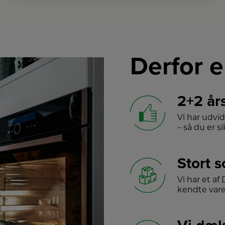
Derfor e
2+2 år
Vi har udvi
– så du er sik
Stort 
Vi har et a
kendte var