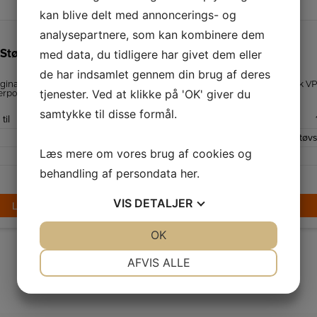
kan blive delt med annoncerings- og
analysepartnere, som kan kombinere dem
k Støvsugerposer
Nilfisk Støvsugerposer
med data, du tidligere har givet dem eller
VP930
de har indsamlet gennem din brug af deres
iginale Nilfisk Select
10 stk. støvsugerposer til Nilfisk 
tjenester. Ved at klikke på 'OK' giver du
erposer.
og passer også til GD930.
samtykke til disse formål.
til
Støvsugere
Antal
4-pak
Tilbehør til
Støv
Læs mere om vores brug af cookies og
Hvid
Farve
behandling af persondata
her
.
219,-
VIS
DETALJER
LÆG I KURV
LÆG I KURV
JA
NEJ
OK
JA
NEJ
NØDVENDIGE
PRÆFERENCER
AFVIS ALLE
JA
NEJ
JA
NEJ
MARKETING
STATISTIK