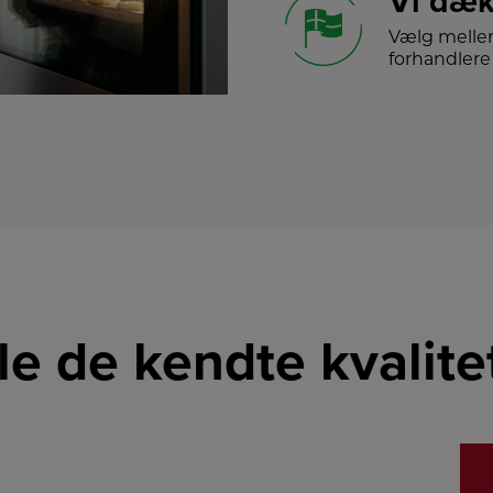
Vi dæk
Vælg melle
forhandlere 
lle de kendte kvalit
LINK
LINK