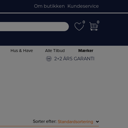
Om butikken
Kundeservice
0
0
0
0
Hus & Have
Alle Tilbud
Mærker
2+2 ÅRS GARANTI
Sorter efter:
Standardsortering