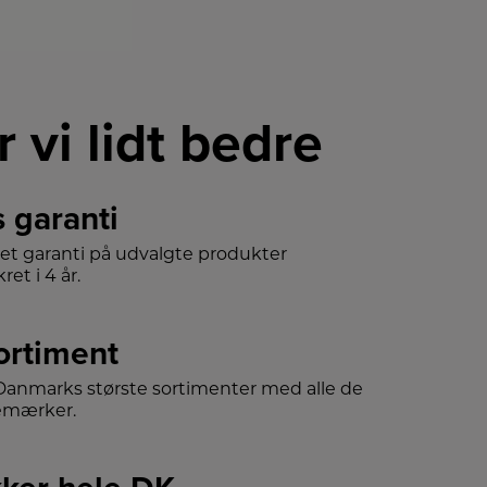
r vi lidt bedre
s garanti
det garanti på udvalgte produkter
ret i 4 år.
sortiment
f Danmarks største sortimenter med alle de
emærker.