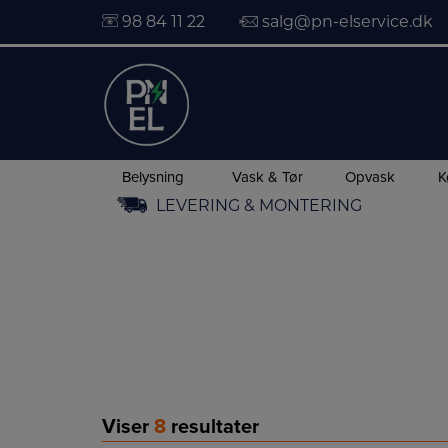
98 84 11 22
salg@pn-elservice.dk
Belysning
Vask & Tør
Opvask
K
Hop
LEVERING & MONTERING
til
indholdet
Viser
8
resultater