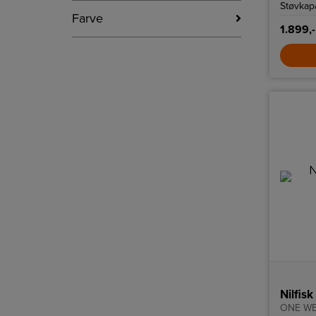
Støvkapa
Farve
1.899,-
Nilfis
ONE WB