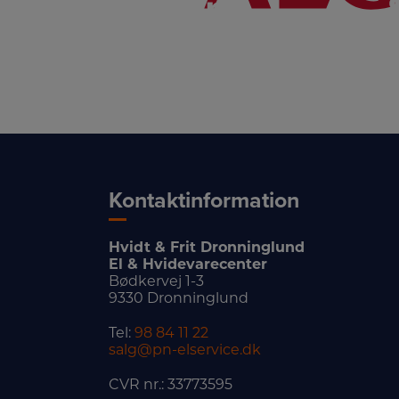
Kontaktinformation
Hvidt & Frit Dronninglund
El & Hvidevarecenter
Bødkervej 1-3
9330 Dronninglund
Tel:
98 84 11 22
salg@pn-elservice.dk
CVR nr.: 33773595