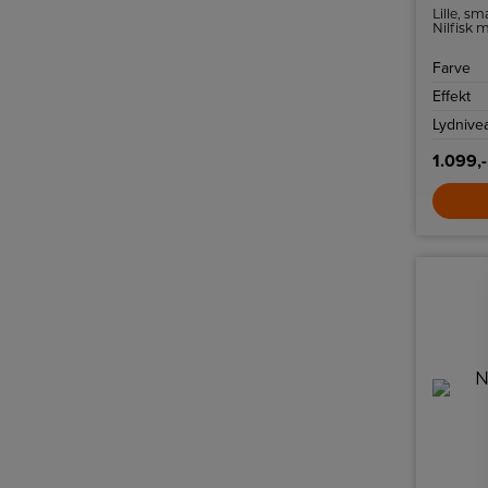
Lille, sm
Nilfisk
til tilbeh
Farve
Effekt
Lydnive
1.099,-