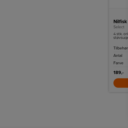
Nilfis
Select
4 stk. or
støvsug
Tilbehør 
Antal
Farve
189,-