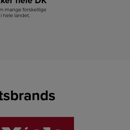
ker hele DK
m mange forskellige
i hele landet.
etsbrands
LINK
LINK