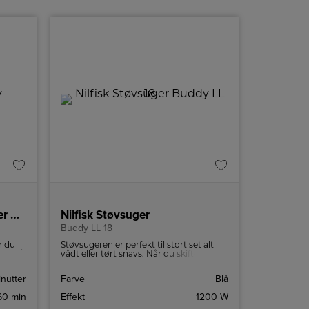
Nilfisk Ledningsfri støvsuger S1 Allergy
Nilfisk Støvsuger
Buddy LL 18
r du
Støvsugeren er perfekt til stort set alt
mmet på
vådt eller tørt snavs. Når du skifter fra
tørt til vådt snavs, skal posen blot
kinen
fjernes.
inutter
Farve
Blå
 brug,
60 min
Effekt
1200 W
rens
blik