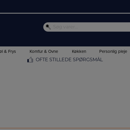
øl & Frys
Komfur & Ovne
Køkken
Personlig pleje
OFTE STILLEDE SPØRGSMÅL
FORSIDE
/
MÆRKER
/ NILFISK
Nilfisk