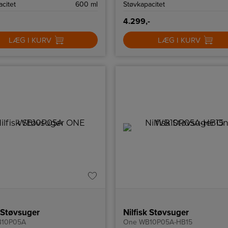
citet
600 ml
Støvkapacitet
over indstillingerne og driftstiden.
4.299,-
LÆG I KURV
LÆG I KURV
k Støvsuger
Nilfisk Støvsuger
10P05A
One WB10P05A-HB15