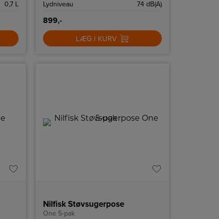
0,7 L
Lydniveau
74 dB(A)
899,-
LÆG I KURV
Nilfisk Støvsugerpose
One 5-pak