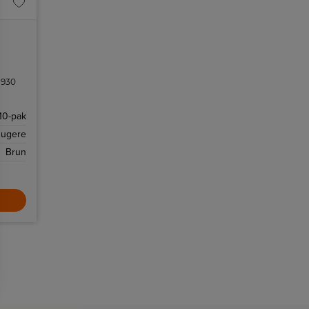
VP930
10-pak
sugere
Brun