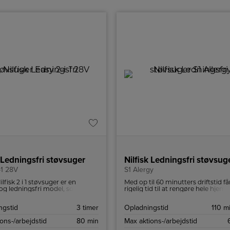
k Ledningsfri støvsuger
-1 28V
S1 Alergy
lfisk 2 i 1 støvsuger er en
Med op til 60 minutters driftstid få
og ledningsfri model, som er
rigelig tid til at rengøre hele hje
pbevare og flytte rundt med,
en enkelt opladning. Du kan nemt
re styrker og LED lys yder mest
oplade støvsugeren direkte i mas
ngstid
3 timer
Opladningstid
110 m
 under brug.
eller ved hjælp af det praktiske
vægbeslag, hvilket gør den klar til
ons-/arbejdstid
80 min
Max aktions-/arbejdstid
når du har brug for det. Støvsuge
LED-skærm giver dig et klart over