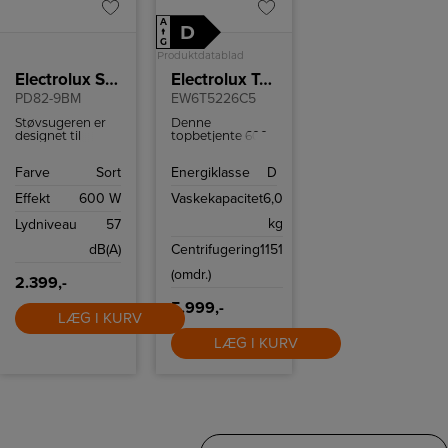
A
D
↑
G
Produktdatablad
Electrolux Støvsuger
Electrolux Topbetjent vaskemaskine
PD82-9BM
EW6T5226C5
Støvsugeren er
Denne
designet til
topbetjente 600
effektiv
vaskemaskine fra
rengøring med
Electrolux er
Farve
Sort
Energiklasse
D
smart teknologi
udstyret med et
og utrolig stille
SensiCare-
Effekt
600 W
Vaskekapacitet
6,0
støvsugning. Den
system, der
har også en
tilpasser
kg
Lydniveau
57
fjernbetjening på
programmets
håndtaget.
længde efter
dB(A)
Centrifugering
1151
mængden af
vasketøj.
(omdr.)
2.399,-
5.999,-
LÆG I KURV
LÆG I KURV