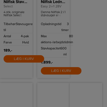
Nilfisk Støvsugerposer
Nilfisk Ledningsfri støvsuger
Select
Easy 2-i-1 28V
4 stk. originale
Denne Nilfisk 2 i 1
Nilfisk Select
støvsuger er en
støvsugerposer.
poseløs og
ledningsfri
Tilbehør
Støvsugere
Opladningstid
3
model, som er
nem at opbevare
til
timer
og flytte rundt
med, og med tre
Antal
4-pak
Max
80
styrker og LED
lys yder mest
aktions-/arbejdstid
min
Farve
Hvid
komfort under
brug.
Støvkapacitet
600
189,-
ml
LÆG I KURV
1.899,-
LÆG I KURV