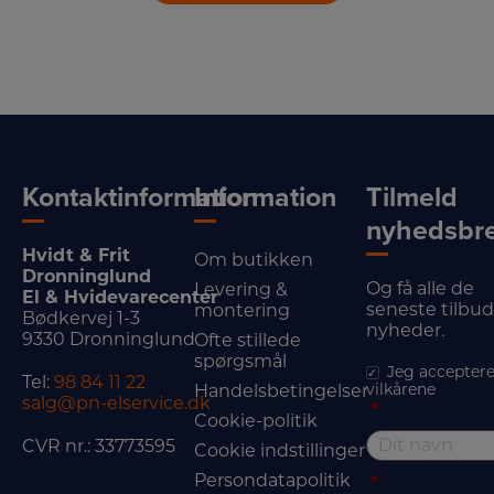
Kontaktinformation
Information
Tilmeld
nyhedsbr
Hvidt & Frit
Om butikken
Dronninglund
Og få alle de
Levering &
El & Hvidevarecenter
seneste tilbu
montering
Bødkervej 1-3
nyheder.
9330 Dronninglund
Ofte stillede
spørgsmål
Jeg acceptere
Tel:
98 84 11 22
vilkårene
Handelsbetingelser
salg@pn-elservice.dk
*
Cookie-politik
CVR nr.: 33773595
Cookie indstillinger
Persondatapolitik
*