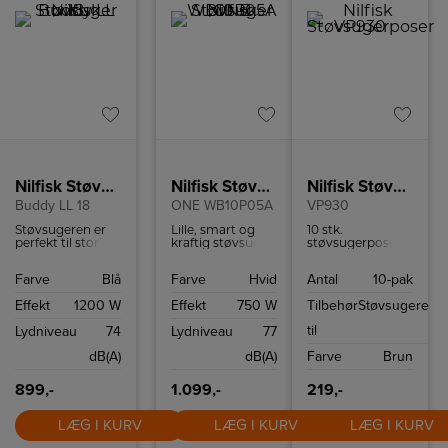
Nilfisk Støvsuger
Nilfisk Støvsuger
Nilfisk Støvsugerposer
Buddy LL 18
ONE WB10P05A
VP930
Støvsugeren er
Lille, smart og
10 stk.
perfekt til stort
kraftig støvsuger
støvsugerposer
set alt vådt eller
fra Nilfisk med
til Nilfisk VP930
tørt snavs. Når
indbygget
og passer også til
Farve
Blå
Farve
Hvid
Antal
10-pak
du skifter fra tørt
opbevaringsrum
GD930.
til vådt snavs,
til tilbehør.
Effekt
1200 W
Effekt
750 W
Tilbehør
Støvsugere
skal posen blot
fjernes.
til
Lydniveau
74
Lydniveau
77
dB(A)
dB(A)
Farve
Brun
899,-
1.099,-
219,-
LÆG I KURV
LÆG I KURV
LÆG I KURV