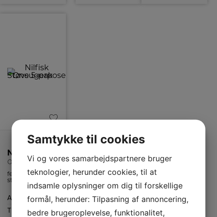
Samtykke til cookies
Nilfisk Støvsugerpose
Vi og vores samarbejdspartnere bruger
One 5-pak
teknologier, herunder cookies, til at
fem stk.
støvsugerposer
indsamle oplysninger om dig til forskellige
til Nilfisk One
støvsuger.
Antal
5-pak
formål, herunder: Tilpasning af annoncering,
Tilbehør
Støvsugere
bedre brugeroplevelse, funktionalitet,