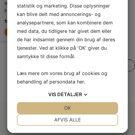
til
statistik og marketing. Disse oplysninger
Farve
Hvid
kan blive delt med annoncerings- og
189,-
analysepartnere, som kan kombinere dem
med data, du tidligere har givet dem eller
LÆG I KURV
de har indsamlet gennem din brug af deres
tjenester. Ved at klikke på 'OK' giver du
samtykke til disse formål.
SE VORES FULDE UDVALG
Læs mere om vores brug af cookies og
behandling af persondata
her
.
VIS
DETALJER
JA
NEJ
OK
JA
NEJ
NØDVENDIGE
PRÆFERENCER
AFVIS ALLE
JA
NEJ
JA
NEJ