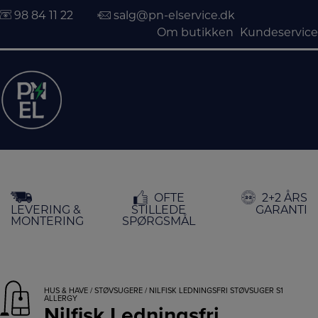
98 84 11 22
salg@pn-elservice.dk
Om butikken
Kundeservice
Hop
OFTE
2+2 ÅRS
til
LEVERING &
STILLEDE
GARANTI
indholdet
MONTERING
SPØRGSMÅL
HUS & HAVE
/
STØVSUGERE
/ NILFISK LEDNINGSFRI STØVSUGER S1
ALLERGY
Nilfisk Ledningsfri