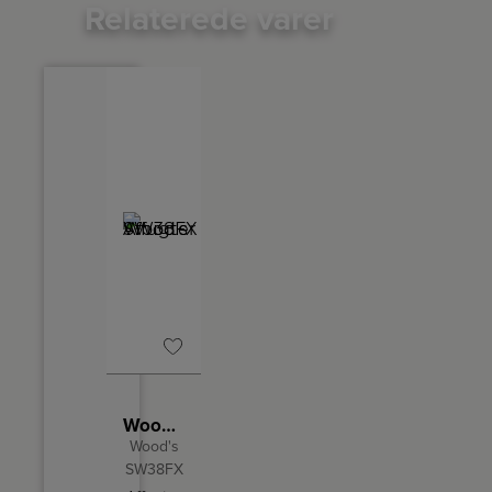
Relaterede varer
Wood’s Affugter SW38FX
Wood's
SW38FX