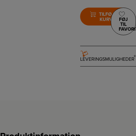
TILFØJ TIL
KURV
FØJ
TIL
FAVORI
LEVERINGSMULIGHEDER