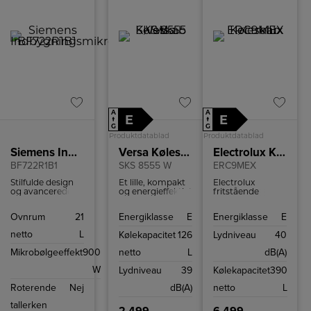
A
A
E
E
↑
↑
G
G
Produktdatablad
Produktdatablad
Siemens Indbygningsmikroovn
Versa Køleskab
Electrolux Køleskab
BF722R1B1
SKS 8555 W
ERC9MEX
Stilfulde design
Et lille, kompakt
Electrolux
og avancerede
og energieffektivt
fritstående
teknologi er
køleskab med en
køleskab med en
denne
kapacitet på 126
kapacitet på 390
Ovnrum
21
Energiklasse
E
Energiklasse
E
indbyggede
liter.
L.
mikrobølgeovn
netto
L
Kølekapacitet
126
Lydniveau
40
et perfekt
supplement til
Mikrobølgeeffekt
900
netto
L
dB(A)
køkkenet. Du får
bekvemmelighed
W
Lydniveau
39
Kølekapacitet
390
og effektivitet
indbygget i et
Roterende
Nej
dB(A)
netto
L
kompakt og
stilfuldt produkt.
tallerken