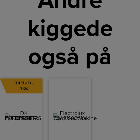
Andre
kiggede
også på
TILBUD -
36%