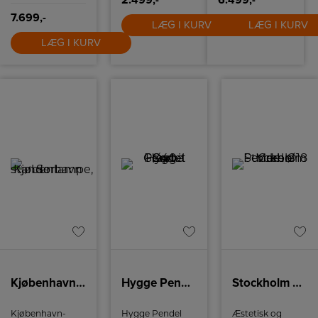
2.499,-
6.499,-
7.699,-
LÆG I KURV
LÆG I KURV
LÆG I KURV
Kjøbenhavn standerlampe, Sort
Hygge Pendel Ø40 Graphit Sort
Stockholm Pendel Ø18 Marble Green
Kjøbenhavn-
Hygge Pendel
Æstetisk og