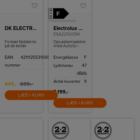
A
F
↑
G
Produktdatablad
DK ELECTRONICS A/S BEURER FW 20 – FODVARMER
Electrolux Opvaskemaskine
ESA22100SW
Forkæl fødderne
Opvaskemaskine
på de kolde
med AutoSense,
vinterdage med
ExtraHygiene
en superlækker
funktion og Dual
EAN
4211125531065
Energiklasse
F
fodvarmer. Det
Spray Arm.
bløde inderfor
nummer
Lydniveau
47
luner i sig selv,
men med 3
dB(A)
varmeindstillinger
og elektronisk
Antal kuverter
9
temperaturkontrol,
445,-
699,-
kan du hurtigt få
varmen i
5.199,-
fødderne.
LÆG I KURV
LÆG I KURV