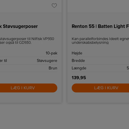
sk Støvsugerposer
0
 støvsugerposer til Nilfisk VP930
Kan parallelforbindes Ideelt egnet 
ser også til GD930.
underskabsbelysning
Tilslutningsledning medfølger K
på lampen Kan forlænges ved at
10-pak
Højde
forbinde flere skinner
r til
Støvsugere
Bredde
Brun
Længde
5
139,95
LÆG I KURV
LÆG I KURV