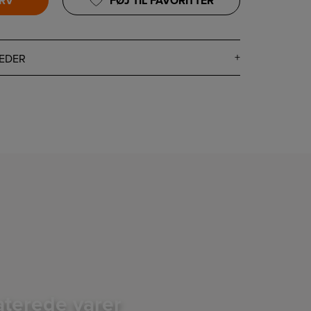
URV
FØJ TIL FAVORITTER
EDER
aterede varer