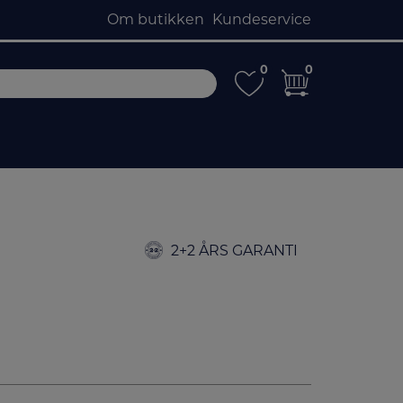
Om butikken
Kundeservice
0
0
0
0
2+2 ÅRS GARANTI