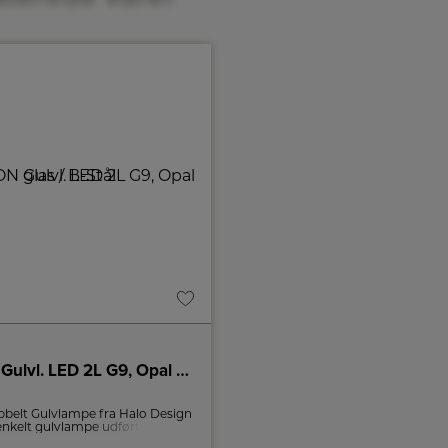
HUDSON Gulvl. LED 2L G9, Opal glas / B-Stål
RIVOLI Pendel Ø40 hvi
belt Gulvlampe fra Halo Design
Dansk tidløst design af Michael W
 enkelt gulvlampe udført i metal
Rivoli pendel Ø40 cm er med hv
l samt opal skærme. Designet af
inderskærm, som giver den p