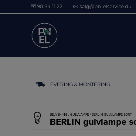
98 84 11 22
salg@pn-elservice.dk
Hop
LEVERING & MONTERING
til
indholdet
BELYSNING
/
GULVLAMPE
/ BERLIN GULVLAMPE SORT
BERLIN gulvlampe so