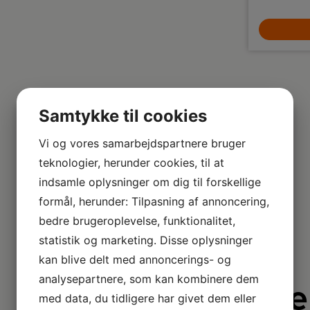
Paris, som er inspireret af det parisiske
1.099,-
Michael 
modebillede - heraf navnet på serien. Det
fleksarm h
som især kendetegner serien er
retningen hv
LÆG I KURV
lampeskærmens smukke plisseringer -
120 cm høj s
tendenser som man kan forestille sig på
hjemmet. F
catwalkene i Paris og i det pulserende
s
gadebillede.
Samtykke til cookies
Vi og vores samarbejdspartnere bruger
teknologier, herunder cookies, til at
indsamle oplysninger om dig til forskellige
formål, herunder: Tilpasning af annoncering,
bedre brugeroplevelse, funktionalitet,
statistik og marketing. Disse oplysninger
kan blive delt med annoncerings- og
analysepartnere, som kan kombinere dem
Derfor e
med data, du tidligere har givet dem eller