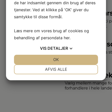
de har indsamlet gennem din brug af deres
tjenester. Ved at klikke på 'OK' giver du
2+2 år
samtykke til disse formål.
Vi har udvidet garanti 
– så du er sikret i 4 år.
Læs mere om vores brug af cookies og
behandling af persondata
her
.
Stort 
VIS
DETALJER
Vi har et af Danmarks s
varemærker.
JA
NEJ
OK
JA
NEJ
NØDVENDIGE
PRÆFERENCER
AFVIS ALLE
Vi dæk
JA
NEJ
JA
NEJ
Vælg mellem mange for
MARKETING
STATISTIK
forhandlere i hele lande