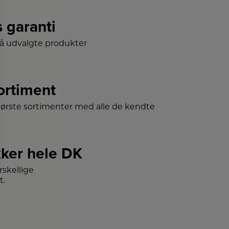
s garanti
på udvalgte produkter
sortiment
tørste sortimenter med alle de kendte
ker hele DK
skellige
t.