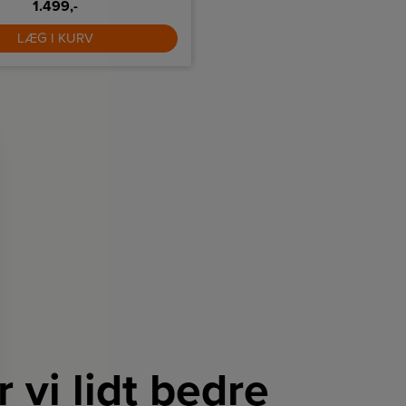
Waltersdorff. Med den smarte
1.499,-
refleksion af lyset og sikre et per
1.199,-
ar man mulighed for at justere
rummet. Pendlen leveres med
orhen man vil have lyset. Den er
stofledning.
LÆG I KURV
LÆG I KURV
å kan passe ind de fleste steder i
ås både som enkelt og dobbelt
amt i sort og antique.
r vi lidt bedre