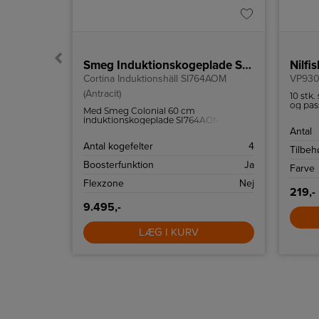
plade
Smeg Induktionskogeplade SI764AOM
Nilfi
Cortina Induktionshäll SI764AOM
VP93
(Antracit)
5
10 stk.
e Connect.
og pas
Med Smeg Colonial 60 cm
induktionskogeplade SI764AOM kan du
tilberede mad på ingen tid takket være
5
Antal
4 induktionszoner og flere intuitive
Antal kogefelter
4
funktioner som Quickstart og
Facet
Tilbehø
Powerboost.
Boosterfunktion
Ja
220-240 V
Farve
Flexzone
Nej
219,-
9.495,-
LÆG I KURV