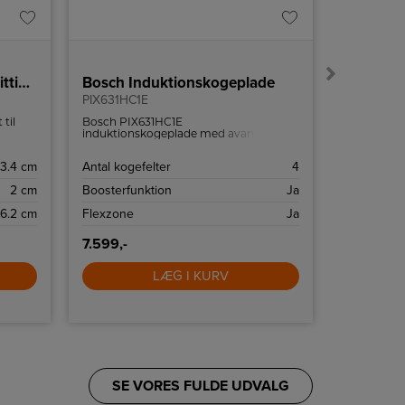
Renton 55 | Batten Light Fitting | White
Bosch Induktionskogeplade
Smeg In
PIX631HC1E
SI364FXM
til
Bosch PIX631HC1E
60 cm bre
induktionskogeplade med avancerede
boosterfunk
ontakt
funktioner som FlexInduction,
madlavnin
PowerBoost og WiFi-forbindelse gør
3.4 cm
Antal kogefelter
4
Antal koge
både hverdagsmåltider og slow
cooking i weekenden nemmere og
2 cm
Boosterfunktion
Ja
Boosterfun
sjovere at lave mad.
6.2 cm
Flexzone
Ja
Flexzone
7.599,-
10.499,-
LÆG I KURV
SE VORES FULDE UDVALG