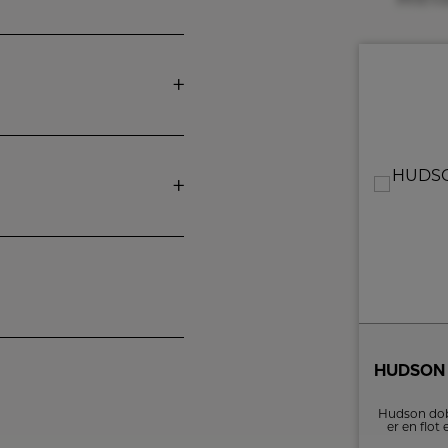
Paris Pendant Ø24 cm Hvid – hvidt kabel
Paris Pendel small med hvid skærm fra det
Hudson dob
danske lampebrand Halo Design har her
er en flot
skabt en ny elegant lampeserie ved navn
børstetstå