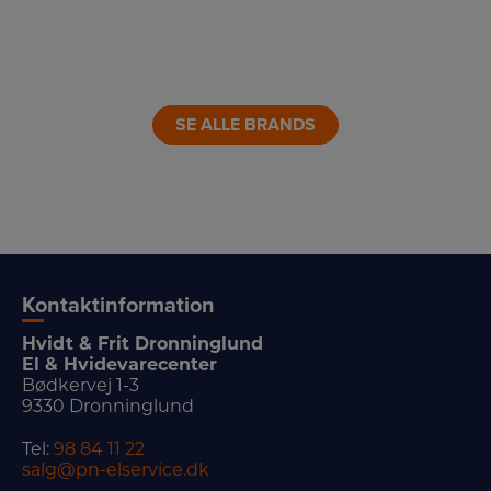
LINK
LINK
LINK
LINK
LINK
SE ALLE BRANDS
Kontaktinformation
Hvidt & Frit Dronninglund
El & Hvidevarecenter
Bødkervej 1-3
9330 Dronninglund
Tel:
98 84 11 22
salg@pn-elservice.dk