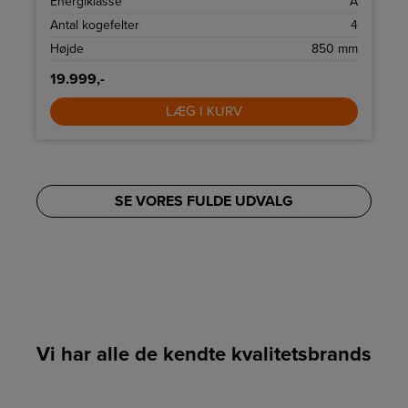
6
Energiklasse
A
Antal kogefelter
4
Højde
850 mm
19.999,-
LÆG I KURV
SE VORES FULDE UDVALG
Vi har alle de kendte kvalitetsbrands
LINK