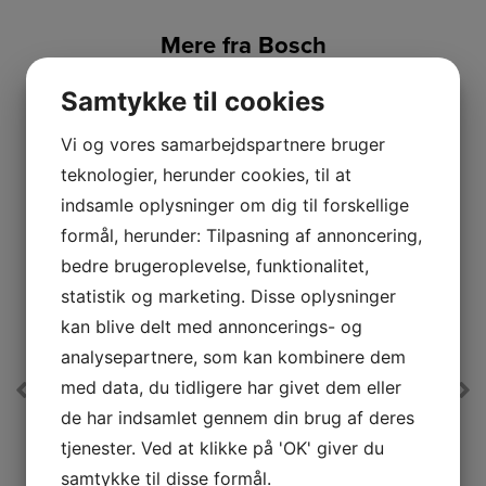
Mere fra Bosch
Samtykke til cookies
Vi og vores samarbejdspartnere bruger
teknologier, herunder cookies, til at
indsamle oplysninger om dig til forskellige
formål, herunder: Tilpasning af annoncering,
bedre brugeroplevelse, funktionalitet,
statistik og marketing. Disse oplysninger
kan blive delt med annoncerings- og
analysepartnere, som kan kombinere dem
med data, du tidligere har givet dem eller
Bosch Induktionskogeplade
de har indsamlet gennem din brug af deres
PIE631HB1E
tjenester. Ved at klikke på 'OK' giver du
Med funktioner som DirectSelect, hold varm-funktion,
samtykke til disse formål.
Powerboost og WiFi-forbindelse er dette den ultimative