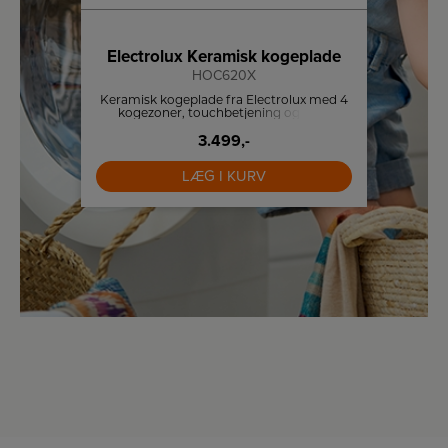
A
↑
G
Produktdat
e
Electrolux Keramisk kogeplade
Si
HOC620X
Keramisk kogeplade fra Electrolux med 4
Effekti
 LED
kogezoner, touchbetjening og nem
Sieme
installation med kliksystem.
3.499,-
LÆG I KURV