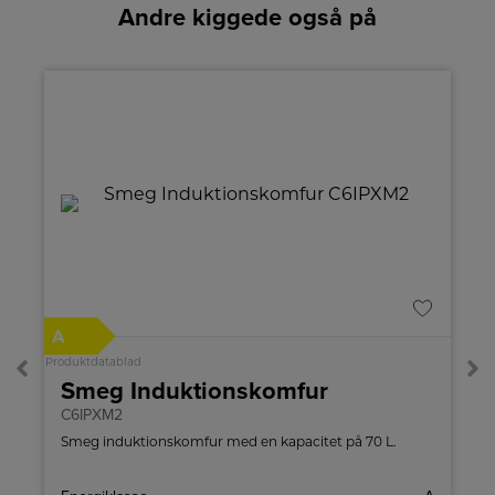
Andre kiggede også på
%
A
Produktdatablad
Smeg Induktionskomfur
C6IPXM2
,
Smeg induktionskomfur med en kapacitet på 70 L.
,