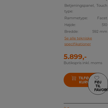
Betjeningspanel,
Touch
type:
Rammetype:
Facet
Højde:
510
Bredde:
592 mm
Se alle tekniske
specifikationer
5.899,-
Butikspris inkl. moms
TILFØJ TIL
KURV
FØJ
TIL
FAVORI