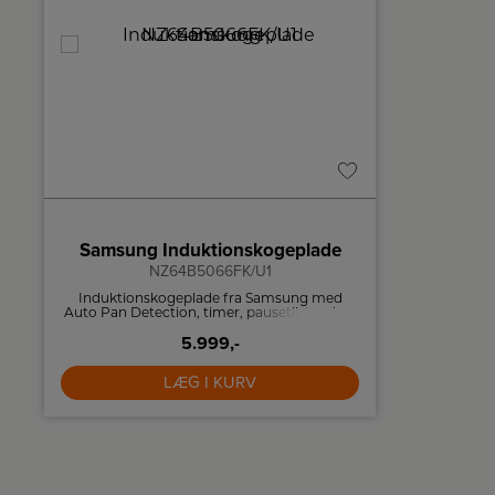
A
B
↑
G
Produktdatablad
Samsung Induktionskogeplade
Smeg
NZ64B5066FK/U1
Induktionskogeplade fra Samsung med
Den 60 cm
Auto Pan Detection, timer, pausetilstand og
LED-bel
booster.
energieffek
5.999,-
madlavning
touch-kontr
nem at br
LÆG I KURV
hvilket spar