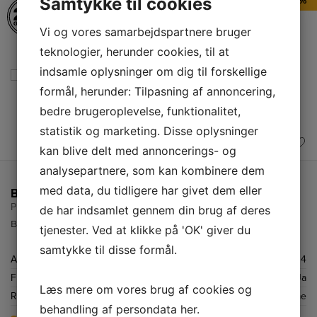
Samtykke til cookies
TILBUD - 43%
Vi og vores samarbejdspartnere bruger
teknologier, herunder cookies, til at
indsamle oplysninger om dig til forskellige
formål, herunder: Tilpasning af annoncering,
bedre brugeroplevelse, funktionalitet,
statistik og marketing. Disse oplysninger
kan blive delt med annoncerings- og
analysepartnere, som kan kombinere dem
med data, du tidligere har givet dem eller
Bosch Induktionskogeplade
PIX61RHC1E
de har indsamlet gennem din brug af deres
Bosch induktionskogeplade med 4 kogezoner og flex zone.
tjenester. Ved at klikke på 'OK' giver du
samtykke til disse formål.
Antal kogefelter
4
Flexzone
Ja
Læs mere om vores brug af cookies og
Rammetype
Uden ramme
behandling af persondata
her
.