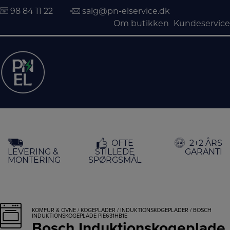
98 84 11 22
salg@pn-elservice.dk
Om butikken
Kundeservice
Hop
OFTE
2+2 ÅRS
til
LEVERING &
STILLEDE
GARANTI
indholdet
MONTERING
SPØRGSMÅL
KOMFUR & OVNE
/
KOGEPLADER
/
INDUKTIONSKOGEPLADER
/ BOSCH
INDUKTIONSKOGEPLADE PIE631HB1E
Bosch Induktionskogeplade