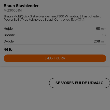
Braun Stavblender
MQ30001M
Braun MultiQuick 3 stavblender med 900 W motor, 2 hastigheder,
PowerBell VPlus-teknologi, SplashControl og EasyClick-
tilbehørssystem.
Højde
68 mm
Bredde
62
Dybde
208 mm
469,-
LÆG I KURV
SE VORES FULDE UDVALG