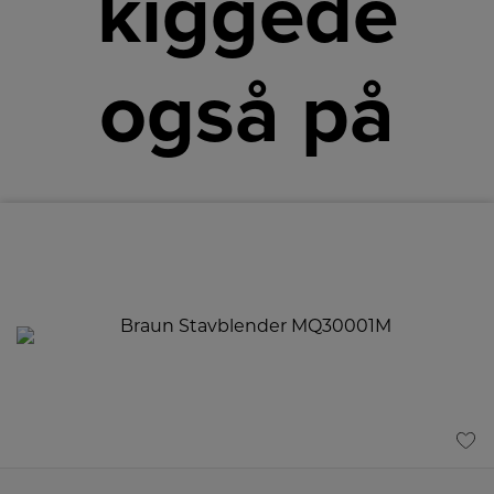
kiggede
også på