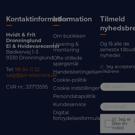
Kontaktinformation
Information
Tilmeld
nyhedsbr
Hvidt & Frit
Om butikken
Dronninglund
Og få alle de
Levering &
El & Hvidevarecenter
seneste tilbu
montering
Bødkervej 1-3
nyheder.
9330 Dronninglund
Ofte stillede
spørgsmål
Jeg acceptere
Tel:
98 84 11 22
vilkårene
Handelsbetingelser
salg@pn-elservice.dk
*
Cookie-politik
CVR nr.: 33773595
Cookie indstillinger
Persondatapolitik
*
Kundeservice
Digital
fortrydelsesformular
Jeg er
ikke en
robot