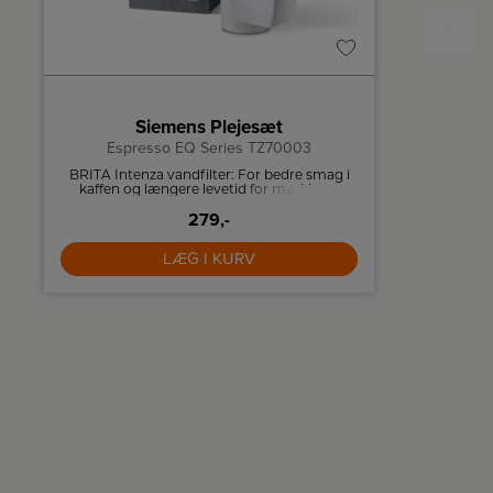
Siemens Plejesæt
Espresso EQ Series TZ70003
BRITA Intenza vandfilter: For bedre smag i
Wilfa vaf
kaffen og længere levetid for maskinen.
279,-
LÆG I KURV