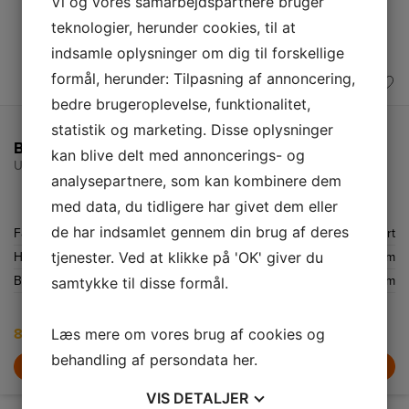
Vi og vores samarbejdspartnere bruger
teknologier, herunder cookies, til at
indsamle oplysninger om dig til forskellige
formål, herunder: Tilpasning af annoncering,
bedre brugeroplevelse, funktionalitet,
statistik og marketing. Disse oplysninger
BOSCH KØDKVÆRN MFW3612A
kan blive delt med annoncerings- og
UDSTILLINGSMODEL
analysepartnere, som kan kombinere dem
med data, du tidligere har givet dem eller
de har indsamlet gennem din brug af deres
Farve
Sort
tjenester. Ved at klikke på 'OK' giver du
Højde
25 cm
Bredde
16 cm
samtykke til disse formål.
Læs mere om vores brug af cookies og
849,-
999,-
behandling af persondata
her
.
LÆG I KURV
VIS
DETALJER