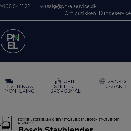
98 84 11 22
salg@pn-elservice.dk
Om butikken
Kundeservice
Hop
OFTE
2+2 ÅRS
til
LEVERING &
STILLEDE
GARANTI
indholdet
MONTERING
SPØRGSMÅL
KØKKEN
/
KØKKENMASKINER
/
STAVBLENDER
/ BOSCH STAVBLENDER
MSM6B100
Bosch Stavblender