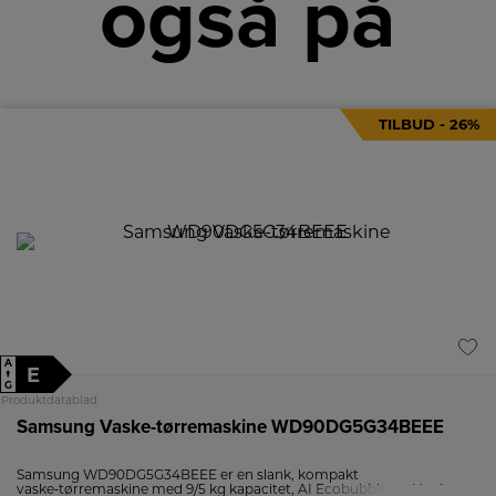
også på
TILBUD - 26%
A
E
↑
G
Produktdatablad
Samsung Vaske-tørremaskine WD90DG5G34BEEE
Samsung WD90DG5G34BEEE er en slank, kompakt
vaske‑tørremaskine med 9/5 kg kapacitet, AI Ecobubble og Hygiene