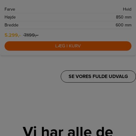
Steam. Super Speed, Air Wash, 1400 omdr. og Wi‑Fi giver hurtig,
skånsom og smart hverdagsvask.
Farve
Hvid
Højde
850 mm
Bredde
600 mm
5.299,-
7.199,-
LÆG I KURV
SE VORES FULDE UDVALG
Vi har alle de