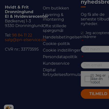
nyhedsbr
Hvidt & Frit
Om butikken
Dronninglund
Og få alle de
Levering &
El & Hvidevarecenter
seneste tilbu
montering
Bødkervej 1-3
nyheder.
9330 Dronninglund
Ofte stillede
spørgsmål
Jeg acceptere
Tel:
98 84 11 22
vilkårene
Handelsbetingelser
salg@pn-elservice.dk
*
Cookie-politik
CVR nr.: 33773595
Cookie indstillinger
Persondatapolitik
*
Kundeservice
Digital
fortrydelsesformular
Jeg er
ikke en
robot