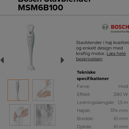
MSM6B100
Stavblender i høj kvalitet
og enkelt design med
kraftig motor.
Læs hele
beskrivelsen
Tekniske
specifikationer
Farve:
Hvid
Effekt:
280 W
Ledningslængde:
1,5 m
Højde:
374 mm
Bredde:
61 mm
Dybde:
61 mm