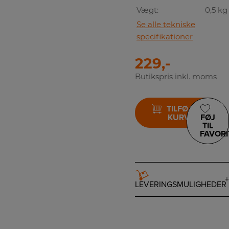
Vægt:
0,5 kg
Se alle tekniske
specifikationer
229,-
Butikspris inkl. moms
TILFØJ TIL
KURV
FØJ
TIL
FAVORI
LEVERINGSMULIGHEDER