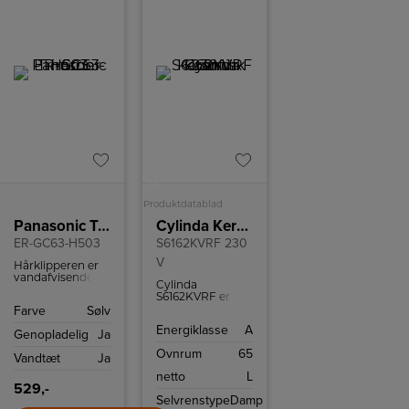
A
Produktdatablad
Panasonic Trimmer
Cylinda Keramisk komfur
ER-GC63-H503
S6162KVRF 230
V
Hårklipperen er
vandafvisende og
Cylinda
kan nemt
S6162KVRF er et
rengøres under
komfur i rustfrit
Farve
Sølv
rindende vand
stål med
efter brug.
Energiklasse
A
keramisk
Genopladelig
Ja
kogeplade.
Ovnrum
65
Brændeovnen
Vandtæt
Ja
fungerer med
netto
L
230 V udtag.
529,-
Selvrenstype
Damp