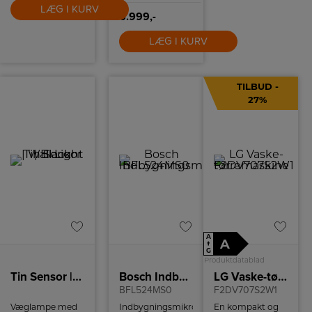
LÆG I KURV
6.999,-
LÆG I KURV
TILBUD -
27%
A
A
↑
G
Produktdatablad
Tin Sensor | Wall Light | Black
Bosch Indbygningsmikroovn
LG Vaske-tørremaskine
BFL524MS0
F2DV707S2W1
Væglampe med
Indbygningsmikroovn
En kompakt og