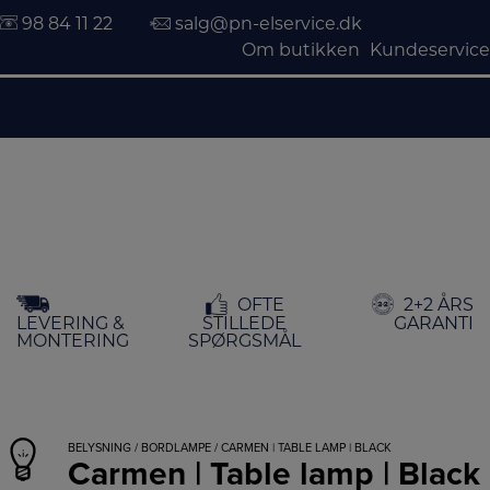
98 84 11 22
salg@pn-elservice.dk
Om butikken
Kundeservice
Hop
OFTE
2+2 ÅRS
til
LEVERING &
STILLEDE
GARANTI
indholdet
MONTERING
SPØRGSMÅL
BELYSNING
/
BORDLAMPE
/ CARMEN | TABLE LAMP | BLACK
Carmen | Table lamp | Black