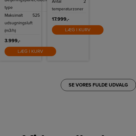
mulighed for Top
Antal
2
Link-styring.
type
temperaturzoner
Maksimalt
525
17.999,-
udsugningsluft
LÆG I KURV
(m3/h)
3.999,-
LÆG I KURV
SE VORES FULDE UDVALG