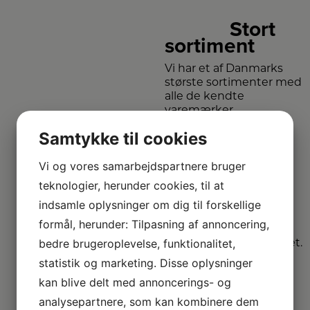
38graders
spredning.
Stort
Den er
120 cm
sortiment
høj så
kan
passe ind
Vi har et af Danmarks
de fleste
steder i
største sortimenter med
hjemmet.
alle de kendte
Fås både
som
varemærker.
enkelt og
dobbelt.
Samtykke til cookies
Vi
Vi og vores samarbejdspartnere bruger
dækker hele
teknologier, herunder cookies, til at
DK
indsamle oplysninger om dig til forskellige
Vælg mellem mange
formål, herunder: Tilpasning af annoncering,
forskellige
forhandlere i hele landet.
bedre brugeroplevelse, funktionalitet,
statistik og marketing. Disse oplysninger
kan blive delt med annoncerings- og
analysepartnere, som kan kombinere dem