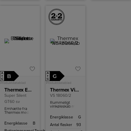
øjeblikke
omkring
middagsbordet.
A
A
B
G
↑
↑
G
G
Produktdatablad
Produktdatablad
Thermex Emhætte
Thermex Vinkøleskab
Super Silent
VS 18060/2
GT60 sv
Rummeligt
vinkøleskab med
Emhætte fra
plads til 93
Thermex med
flasker, ideelt til
kraftig ydeevne,
Energiklasse
G
større
lav støj, LED-
vinsamlinger.
Energiklasse
B
belysning, nem
Antal flasker
93
rengøring og
Betjeningspanel,
Touch