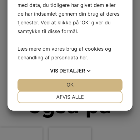
med data, du tidligere har givet dem eller
de har indsamlet gennem din brug af deres
tjenester. Ved at klikke på 'OK' giver du
samtykke til disse formål.
Andre
Læs mere om vores brug af cookies og
behandling af persondata
her
.
kiggede
VIS
DETALJER
JA
NEJ
OK
JA
NEJ
NØDVENDIGE
PRÆFERENCER
også på
AFVIS ALLE
JA
NEJ
JA
NEJ
MARKETING
STATISTIK