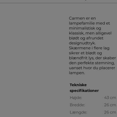
Carmen er en
lampefamilie med et
minimalistisk og
klassisk, men alligevel
blødt og afrundet
designudtryk.
Skærmene i flere lag
sikrer et blødt og
blændfrit lys, der skaber
den perfekte stemning,
uanset hvor du placerer
lampen.
Tekniske
specifikationer
Højde:
43 cm
Bredde:
26 cm
Længde:
26 cm