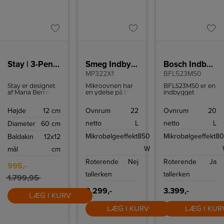
Stay | 3-Pendel | Sort
Smeg Indbygningsmikroovn
Bosch Indbygningsmikrovn
MP322X1
BFL523MS0
Stay er designet
Mikroovnen har
BFL523MS0 er en
af Maria Berntsen
en ydelse på 800
indbygget
og er et både
W og kan rumme
mikrobølgeovn,
moderne og
22 liter.
der har en
Højde
12 cm
Ovnrum
22
Ovnrum
20
tidløst
volumen på 20
belysningsdesign.
liter og en
netto
L
netto
L
Diameter
60 cm
Skærmens skrå
maksimal effekt
snit skaber en
på 800 watt med
Mikrobølgeeffekt
850
Mikrobølgeeffekt
8
Baldakin
12x12
åben og pegende
5 effekttilstande.
form, som gør, at
Den har 4
W
mål
cm
der kan stråle
optøningsprogram
masser af lys
og 3
Roterende
Nej
Roterende
Ja
igennem. Stay-
tilberedningsprogr
995,-
pendlen
tallerken
tallerken
udsender et
1.799,95
blødt, behageligt
lys både opad og
8.299,-
3.399,-
LÆG I KURV
nedad – og
skaber den
LÆG I KURV
LÆG I KUR
perfekte
atmosfære til
hyggelige