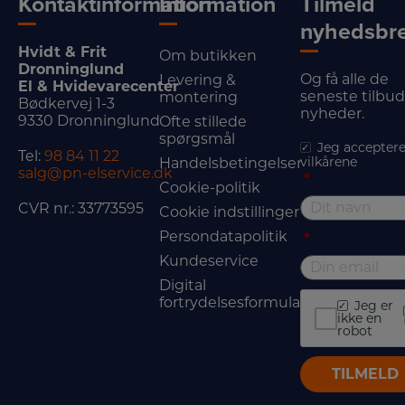
Kontaktinformation
Information
Tilmeld
nyhedsbr
Hvidt & Frit
Om butikken
Dronninglund
Og få alle de
Levering &
El & Hvidevarecenter
seneste tilbu
montering
Bødkervej 1-3
nyheder.
9330 Dronninglund
Ofte stillede
spørgsmål
Jeg acceptere
Tel:
98 84 11 22
vilkårene
Handelsbetingelser
salg@pn-elservice.dk
*
Cookie-politik
CVR nr.: 33773595
Cookie indstillinger
Persondatapolitik
*
Kundeservice
Digital
fortrydelsesformular
Jeg er
ikke en
robot