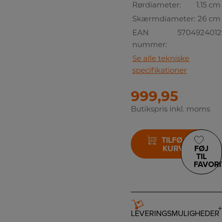
Rørdiameter:
1.15 cm
Skærmdiameter:
26 cm
EAN
5704924012
nummer:
Se alle tekniske
specifikationer
999,95
Butikspris inkl. moms
TILFØJ TIL
KURV
FØJ
TIL
FAVORI
LEVERINGSMULIGHEDER