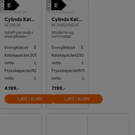
A
A
E
E
↑
↑
G
G
Produktdatablad
Produktdatablad
Cylinda Køle-/fryseskab
Cylinda Køle-/fryseskab
KF2160E
KF3485XNEVE
Kølefryse skab i
Moderne og
energiklasse E
rummeligt
med 201L køl og
Cylinda
42L frys - perfekt
køle/fryseskab
Energiklasse
E
Energiklasse
E
til sommerhuset
med smarte
funktioner,
Kølekapacitet
201
Kølekapacitet
230
fleksibel
opbevaring og
netto
L
netto
L
stilfuldt design,
der sikrer optimal
Frysekapacitet
42
Frysekapacitet
101
opbevaring af
dine dagligvarer.
netto
L
netto
L
4.199,-
7.199,-
LÆG I KURV
LÆG I KURV