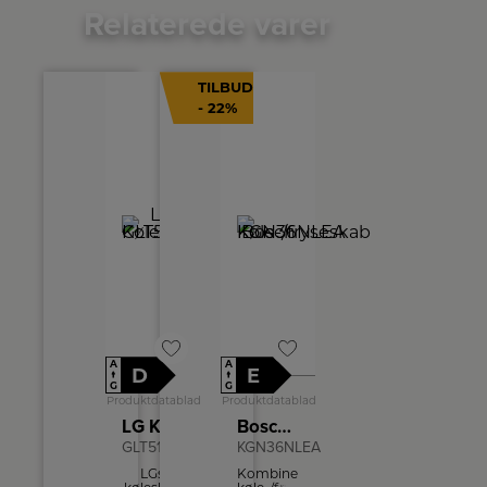
Relaterede varer
TILBUD
- 22%
A
A
D
E
↑
↑
G
G
Produktdatablad
Produktdatablad
LG Køleskab
Bosch Køle-/fryseskab
GLT51PZGSF
KGN36NLEA
LGs
Kombineret