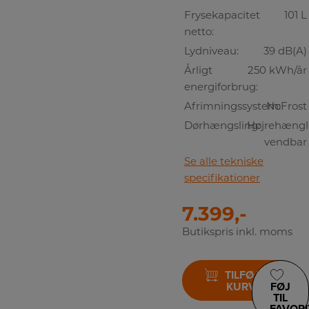
Frysekapacitet
101 L
netto:
Lydniveau:
39 dB(A)
Årligt
250 kWh/år
energiforbrug:
Afrimningssystem:
NoFrost
Dørhængsling:
Højrehængls
vendbar
Se alle tekniske
specifikationer
7.399,-
Butikspris inkl. moms
TILFØJ TIL
KURV
FØJ
TIL