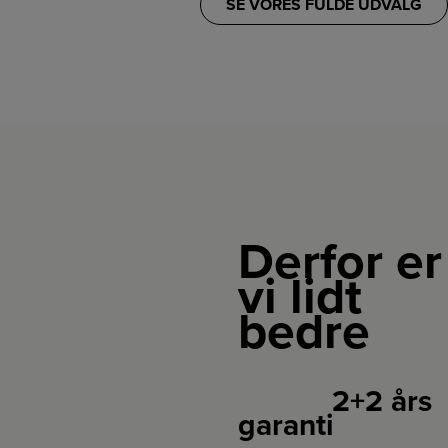
SE VORES FULDE UDVALG
Derfor er
vi lidt
bedre
2+2 års
garanti