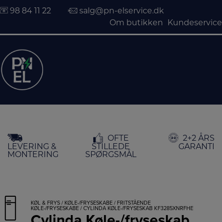
98 84 11 22
salg@pn-elservice.dk
Om butikken
Kundeservice
Hop
OFTE
2+2 ÅRS
til
LEVERING &
STILLEDE
GARANTI
indholdet
MONTERING
SPØRGSMÅL
KØL & FRYS
/
KØLE-/FRYSESKABE
/
FRITSTÅENDE
KØLE-/FRYSESKABE
/ CYLINDA KØLE-/FRYSESKAB KF3285XNRFHE
Cylinda Køle-/fryseskab