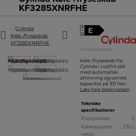
KF3285XNRFHE
A
E
↑
G
Produktdatablad
Køle-/fryseskab fra
Cylinda i rustfrit stål
med automatisk
afrimning og samlet
kapacitet på 331 liter.
Læs hele beskrivelsen
Tekniske
specifikationer
Energiklasse:
E
Kølekapacitet
230 L
netto: