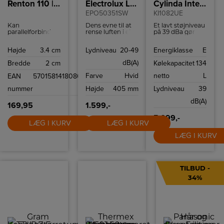
Renton 110 | Batten Light Fitting | White
Electrolux Luftfugtere
Cylinda Integrerbart køleskab
EPO50351SW
KI1082UE
Kan
Dens evne til at
Et lavt støjniveau
parallelforbindes
rense luften i et
på 39 dBa gør
Ideelt egnet til
10 m² rum på kun
dette køleskab til
underskabsbelysning
10 minutter er
en diskret
Højde
3.4 cm
Lydniveau
20-49
Energiklasse
E
Tilslutningsledning
særlig
tilstedeværelse i
medfølger
imponerende.
dit køkken, og
dB(A)
Bredde
2 cm
Kølekapacitet
134
Kontakt på
Spiraludløbet
den effektive
lampen Kan
skaber en kraftig
kompressor
Farve
Hvid
netto
L
EAN
5701581418080
forlænges ved at
hvirvel, der
sørger for, at det
forbinde flere
effektivt
yder optimalt
nummer
Højde
405 mm
Lydniveau
39
skinner
cirkulerer ren luft
uden at forstyrre
i hele rummet.
dig.
dB(A)
169,95
1.599,-
5.099,-
LÆG I KURV
LÆG I KURV
LÆG I KURV
TILBUD -
34%