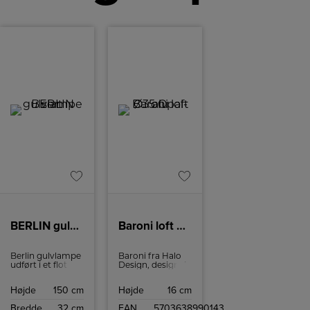
BERLIN gulvlampe sort
Baroni loft Ø35 Opal- alu
Berlin gulvlampe
Baroni fra Halo
udført i et flot og
Design, designet
elegant klassisk
af Michael
design, fra
Waltersdorff - en
Højde
150 cm
Højde
16 cm
Michael
lampeserie som
Waltersdorff, kan
vil kunne pryde
Bredde
32 cm
EAN
5703638990143
pryde et hvert
boligen, med sine