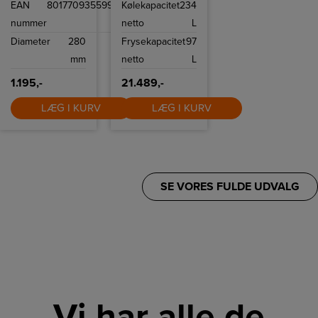
EAN
8017709355999
Kølekapacitet
234
keramisk
Flow kølesystem.
non‑stick. Jævn
nummer
netto
L
varmefordeling,
alle varmekilder
Diameter
280
Frysekapacitet
97
inkl. induktion,
ovnfast op til 250
mm
netto
L
°C og let
rengøring samt
rustfrit stålgreb.
1.195,-
21.489,-
LÆG I KURV
LÆG I KURV
SE VORES FULDE UDVALG
Vi har alle de