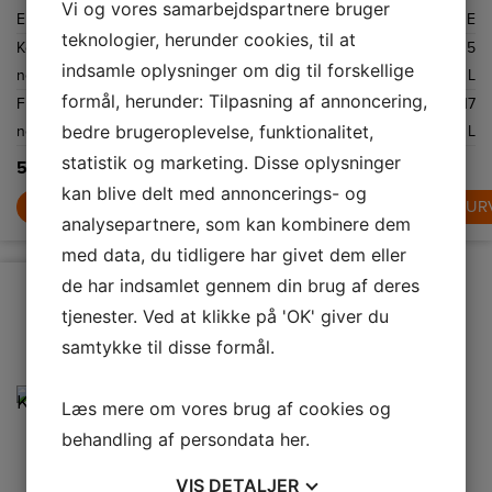
Vi og vores samarbejdspartnere bruger
køleskab og 114
kompakt og
dør og integreret
Energiklasse
E
Energiklasse
E
Energiklasse
E
liters fryser) har
praktisk
håndtag,
du masser af
kombination til
tilpasser Cylinda
teknologier, herunder cookies, til at
Kølekapacitet
142
Kølekapacitet
192
Kølekapacitet
105
plads til at
dit køkken. Med
K1085XLE sig
opbevare alle
sit
nemt til dit
indsamle oplysninger om dig til forskellige
netto
L
netto
L
netto
L
dine
pladsbesparende
køkkens layout.
yndlingsmad.
design, Less
formål, herunder: Tilpasning af annoncering,
Frysekapacitet
114
Frysekapacitet
91
Frysekapacitet
17
Frost-teknologi
og genhængbare
bedre brugeroplevelse, funktionalitet,
netto
L
netto
L
netto
L
døre er den både
fleksibel og nem
statistik og marketing. Disse oplysninger
at bruge.
5.199,-
6.699,-
3.099,-
kan blive delt med annoncerings- og
LÆG I KURV
LÆG I KURV
LÆG I KUR
analysepartnere, som kan kombinere dem
med data, du tidligere har givet dem eller
de har indsamlet gennem din brug af deres
tjenester. Ved at klikke på 'OK' giver du
samtykke til disse formål.
Læs mere om vores brug af cookies og
behandling af persondata
her
.
VIS
DETALJER