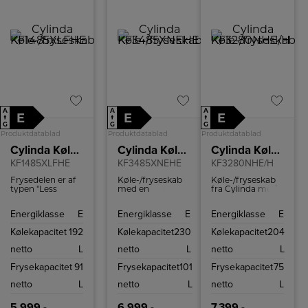
A
A
A
E
E
E
↑
↑
↑
G
G
G
Produktdatablad
Produktdatablad
Produktdatablad
Cylinda Køle-/fryseskab
Cylinda Køle-/fryseskab
Cylinda Køle-/fryseskab
KF1485XLFHE
KF3485XNEHE
KF3280NHE/H
Frysedelen er af
Køle-/fryseskab
Køle-/fryseskab
typen "Less
med en
fra Cylinda med
Frost", hvilket
kølekapacitet på
alle de
betyder, at du
230 liter og en
funktioner, der
Energiklasse
E
Energiklasse
E
Energiklasse
E
ikke skal tø så
frysekapacitet på
gør hverdagen
ofte op.
101 liter.
nemmere.
Kølekapacitet
192
Kølekapacitet
230
Kølekapacitet
204
Køle/fryseskabet
har gode
netto
L
netto
L
netto
L
opbevaringspladser
til forskellige
Frysekapacitet
91
Frysekapacitet
101
Frysekapacitet
75
typer mad,
herunder en
netto
L
netto
L
netto
L
grøntsagsskuffe,
der gør det nemt
at organisere din
5.999,-
6.999,-
7.399,-