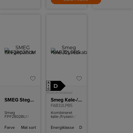
A
D
↑
G
Produktdatablad
SMEG Stegepande FPF2802BLM
Smeg Køle-/fryseskab
FAB32LPB5
Smeg
Kombineret
FPF2802BLM er
køle-/fryseskab
en 28 cm
fra Smeg i
stegepande i mat
pastelblå med 3
Farve
Mat sort
Energiklasse
D
sort 50’s‑design
fryseskuffer, No
med PFAS‑fri
Frost og Multi