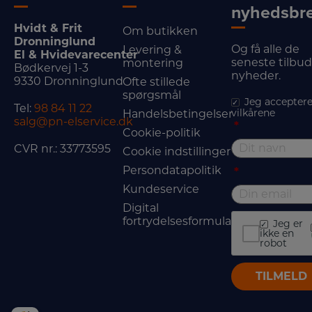
nyhedsbr
Hvidt & Frit
Om butikken
Dronninglund
Og få alle de
Levering &
El & Hvidevarecenter
seneste tilbu
montering
Bødkervej 1-3
nyheder.
9330 Dronninglund
Ofte stillede
spørgsmål
Jeg acceptere
Tel:
98 84 11 22
vilkårene
Handelsbetingelser
salg@pn-elservice.dk
*
Cookie-politik
CVR nr.: 33773595
Cookie indstillinger
Persondatapolitik
*
Kundeservice
Digital
fortrydelsesformular
Jeg er
ikke en
robot