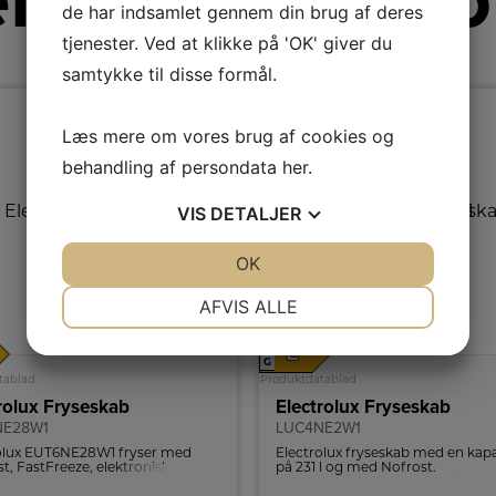
re fra Electro
de har indsamlet gennem din brug af deres
tjenester. Ved at klikke på 'OK' giver du
samtykke til disse formål.
Læs mere om vores brug af cookies og
behandling af persondata
her
.
VIS
DETALJER
JA
NEJ
OK
JA
NEJ
NØDVENDIGE
PRÆFERENCER
AFVIS ALLE
JA
NEJ
JA
NEJ
A
E
↑
G
MARKETING
STATISTIK
tablad
Produktdatablad
rolux Fryseskab
Electrolux Fryseskab
NE28W1
LUC4NE2W1
olux EUT6NE28W1 fryser med
Electrolux fryseskab med en kapa
t, FastFreeze, elektronisk
på 231 l og med Nofrost.
g, LCD-display, vendbar dør og 10