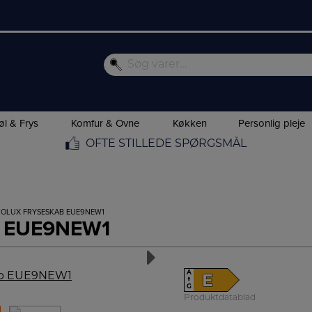
øl & Frys
Komfur & Ovne
Køkken
Personlig pleje
OFTE STILLEDE SPØRGSMÅL
ROLUX FRYSESKAB EUE9NEW1
ab EUE9NEW1
A
E
↑
G
Produktdatablad