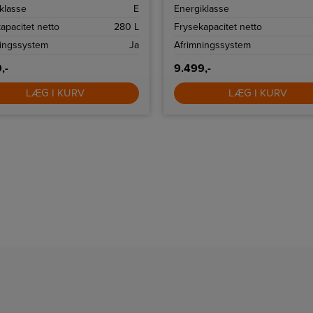
mpressorgaranti.
klasse
E
Energiklasse
apacitet netto
280 L
Frysekapacitet netto
ningssystem
Ja
Afrimningssystem
,-
9.499,-
LÆG I KURV
LÆG I KURV