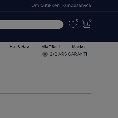
Om butikken
Kundeservice
0
0
0
0
Hus & Have
Alle Tilbud
Mærker
2+2 ÅRS GARANTI