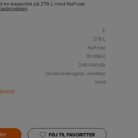
d en kapacitet på 278 L med NoFrost
beskrivelsen
E
278 L
NoFrost
39 dB(A)
248 kWh/år
Venstrehængslet, vendbar
Hvid
ationer
URV
FØJ TIL FAVORITTER