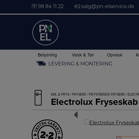
98 84 11 22
salg@pn-elservice.dk
Belysning
Vask & Tør
Opvask
K
Hop
LEVERING & MONTERING
til
indholdet
KØL & FRYS
/
FRYSERE
/
FRITSTÅENDE FRYSERE
/ ELECT
Electrolux Frysesk