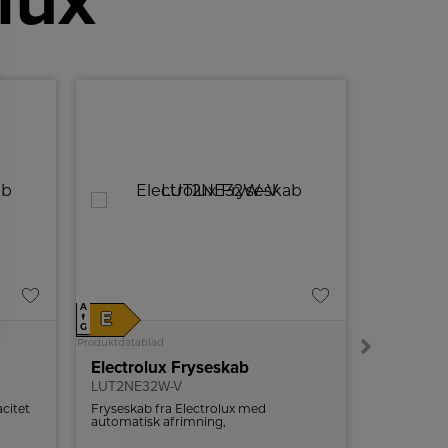
lux
A
A
E
E
↑
↑
G
G
Produktdatablad
Produktdatabl
Electrolux Fryseskab
LUT2NE32W-V
EUN7NE18
citet
Fryseskab fra Electrolux med
Electrolux
automatisk afrimning,
med NoFros
hurtigfrysningsfunktion og
vendbar dø