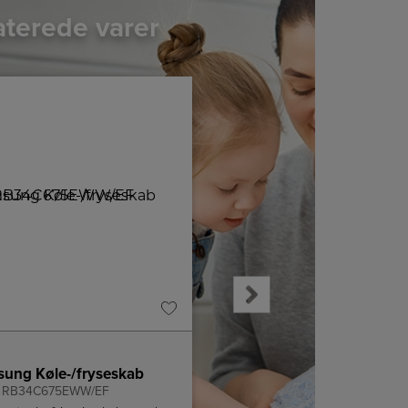
aterede varer
A
D
↑
G
Produktdatablad
ung Køle-/fryseskab
LG Køleskab
RB34C675EWW/EF
GLT51PZGSF