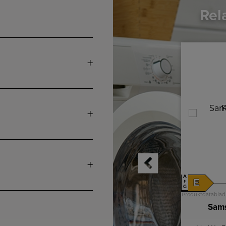
Rel
A
A
E
E
↑
↑
G
G
Produktdatablad
Produktdatablad
Cylinda Køle-/fryseskab
Sams
KF3285XNRFHE