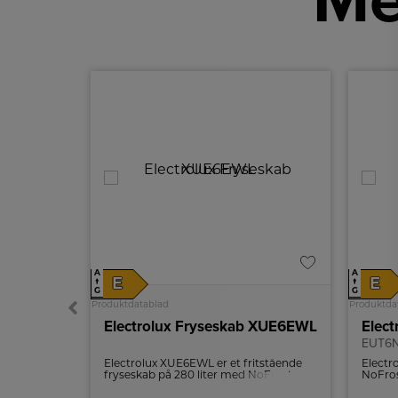
Me
A
A
E
E
↑
↑
G
G
Produktdatablad
Produktda
Electrolux Integrerbart fryseskab
Electrolux Fryseskab XUE6EWL
Elect
EUT6
eret fryser
Electrolux XUE6EWL er et fritstående
Electr
ouchpanel,
fryseskab på 280 liter med NoFrost og
NoFros
plast i
FastFreeze, lavt lydniveau 39 dB,
styrin