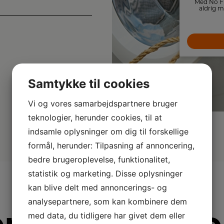
Køle-/fryseskab fra Cylinda i rustfrit stål med
Med No Fr
automatisk afrimning og samlet kapacitet
aldrig 
på 331 liter.
isdannelse 
7.399,-
forhindre
jævn temp
LÆG I KURV
Samtykke til cookies
Vi og vores samarbejdspartnere bruger
teknologier, herunder cookies, til at
indsamle oplysninger om dig til forskellige
formål, herunder: Tilpasning af annoncering,
bedre brugeroplevelse, funktionalitet,
statistik og marketing. Disse oplysninger
kan blive delt med annoncerings- og
analysepartnere, som kan kombinere dem
med data, du tidligere har givet dem eller