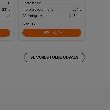
frysevolumen på 224 liter.
indretning
E
Energiklasse
E
Energiklas
231 L
Frysekapacitet netto
224 L
Frysekapac
Ja
Afrimningssystem
NoFrost
Afrimning
6.999,-
10.399,-
LÆG I KURV
SE VORES FULDE UDVALG