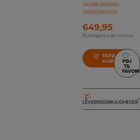
Se alle tekniske
specifikationer
649,95
Butikspris inkl. moms
TILFØJ TIL
KURV
FØJ
TIL
FAVORI
LEVERINGSMULIGHEDER