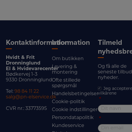
Kontaktinformation
Information
Tilmeld
nyhedsbr
Hvidt & Frit
Om butikken
Dronninglund
Og få alle de
Levering &
El & Hvidevarecenter
seneste tilbu
montering
Bødkervej 1-3
nyheder.
9330 Dronninglund
Ofte stillede
spørgsmål
Jeg acceptere
Tel:
98 84 11 22
vilkårene
Handelsbetingelser
salg@pn-elservice.dk
*
Cookie-politik
CVR nr.: 33773595
Cookie indstillinger
Persondatapolitik
*
Kundeservice