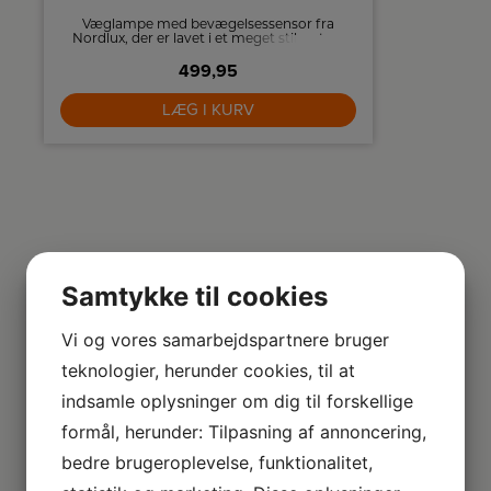
Væglampe med bevægelsessensor fra
Denver me
Nordlux, der er lavet i et meget stilrent og
tegnet a
moderne design. Lampen vil passe perfekt
væglampe m
499,95
på ydervæggen eller som terrasselampe.
udført i et
vægt p
kombination
LÆG I KURV
chro
Samtykke til cookies
Vi og vores samarbejdspartnere bruger
teknologier, herunder cookies, til at
indsamle oplysninger om dig til forskellige
formål, herunder: Tilpasning af annoncering,
bedre brugeroplevelse, funktionalitet,