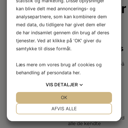
statistik og marketing. Disse oplysninger
Derfor er
kan blive delt med annoncerings- og
vi lidt
analysepartnere, som kan kombinere dem
bedre
med data, du tidligere har givet dem eller
de har indsamlet gennem din brug af deres
tjenester. Ved at klikke på 'OK' giver du
2+2 års
samtykke til disse formål.
garanti
Læs mere om vores brug af cookies og
Vi har udvidet garanti på
udvalgte produkter
behandling af persondata
her
.
– så du er sikret i 4 år.
VIS
DETALJER
Stort
JA
NEJ
OK
JA
NEJ
sortiment
NØDVENDIGE
PRÆFERENCER
AFVIS ALLE
Vi har et af Danmarks
JA
NEJ
JA
NEJ
største sortimenter med
alle de kendte
MARKETING
STATISTIK