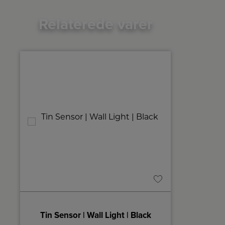
Relaterede varer
– Light grey
Tin Sensor | Wall Light | Black
DEN