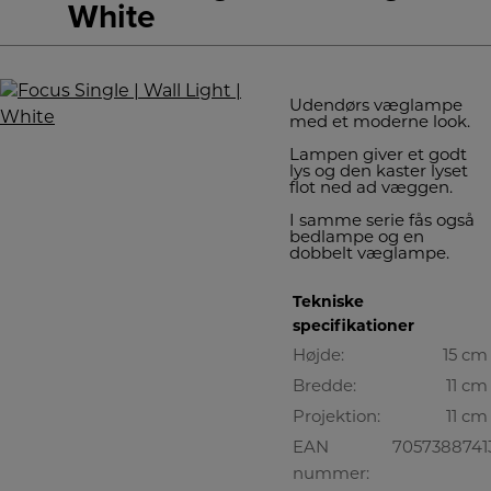
White
Udendørs væglampe
med et moderne look.
Lampen giver et godt
lys og den kaster lyset
flot ned ad væggen.
I samme serie fås også
bedlampe og en
dobbelt væglampe.
Tekniske
specifikationer
Højde:
15 cm
Bredde:
11 cm
Projektion:
11 cm
EAN
7057388741
nummer: