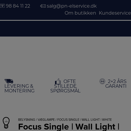
98 84 11 22
salg@pn-elservice.dk
Om butikken
Kundeservice
Hop
OFTE
2+2 ÅRS
til
LEVERING &
STILLEDE
GARANTI
indholdet
MONTERING
SPØRGSMÅL
BELYSNING
/
VÆGLAMPE
/ FOCUS SINGLE | WALL LIGHT | WHITE
Focus Single | Wall Light |