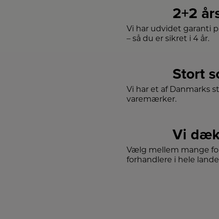
2+2 år
D
fo
Vi har udvidet garanti 
– så du er sikret i 4 år.
m
l
sa
f
Stort 
fu
in
Vi har et af Danmarks s
i 
Me
varemærker.
lu
d
mu
fo
Vi dæk
sk
u
Vælg mellem mange for
forhandlere i hele lande
in
D
h
lo
de
l
ru