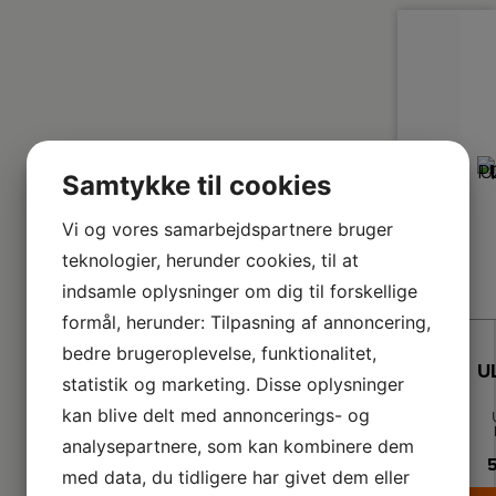
mo
sk
s
e
væ
Gi
be
pr
ne
Samtykke til cookies
ly
hø
be
Vi og vores samarbejdspartnere bruger
(
g
teknologier, herunder cookies, til at
ve
ba
indsamle oplysninger om dig til forskellige
formål, herunder: Tilpasning af annoncering,
f
om
bedre brugeroplevelse, funktionalitet,
statistik og marketing. Disse oplysninger
kan blive delt med annoncerings- og
analysepartnere, som kan kombinere dem
p
5
fr
med data, du tidligere har givet dem eller
D