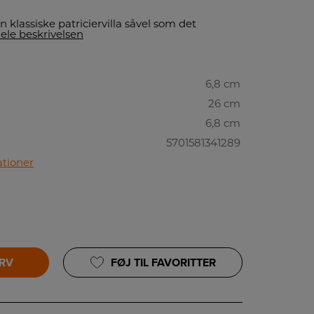
 klassiske patriciervilla såvel som det
ele beskrivelsen
6,8 cm
26 cm
6,8 cm
5701581341289
ationer
URV
FØJ TIL FAVORITTER