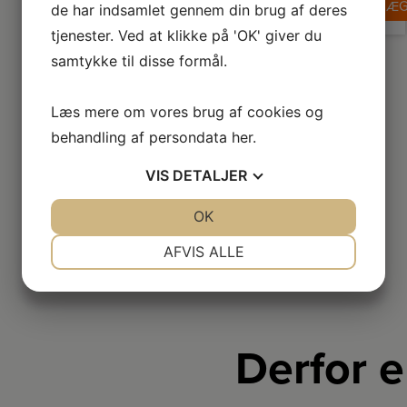
LÆG
de har indsamlet gennem din brug af deres
fo
r
in
tjenester. Ved at klikke på 'OK' giver du
d
samtykke til disse formål.
te
Pl
de
Læs mere om vores brug af cookies og
ud
behandling af persondata
her
.
M
Wa
VIS
DETALJER
d
p
fo
JA
NEJ
OK
JA
NEJ
d
ha
NØDVENDIGE
PRÆFERENCER
v
AFVIS ALLE
sk
JA
NEJ
JA
NEJ
ny
d
MARKETING
STATISTIK
l
b
Derfor e
i
ke
d
v