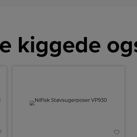
sa
ref
ba
og
p
og
be
e kiggede og
på
v
g
m
få
de
st
De
l
de
i 
fa
f
m
m
d
e
an
D