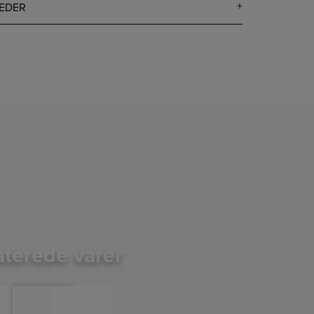
EDER
aterede varer