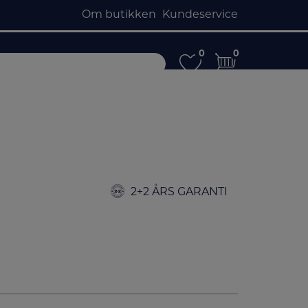
Om butikken
Kundeservice
0
0
0
0
2+2 ÅRS GARANTI