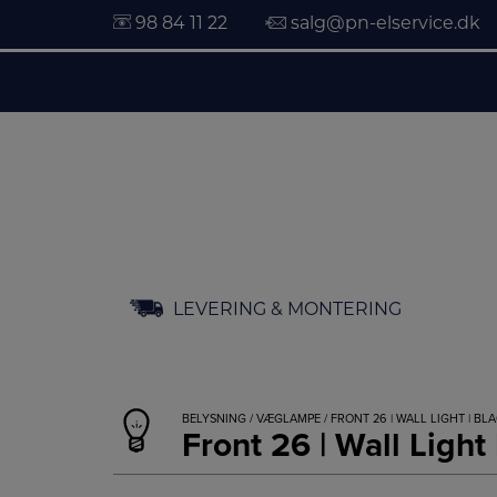
98 84 11 22
salg@pn-elservice.dk
Hop
LEVERING & MONTERING
til
indholdet
BELYSNING
/
VÆGLAMPE
/ FRONT 26 | WALL LIGHT | BL
Front 26 | Wall Light 